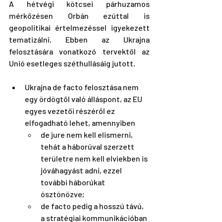
A hétvégi kötcsei párhuzamos 
mérkőzésen Orbán ezúttal is 
geopolitikai értelmezéssel igyekezett 
tematizálni. Ebben az Ukrajna 
felosztására vonatkozó tervektől az 
Unió esetleges széthullásáig jutott.
Ukrajna de facto felosztása nem 
egy ördögtől való álláspont, az EU 
egyes vezetői részéről ez 
elfogadható lehet, amennyiben
de jure nem kell elismerni, 
tehát a háborúval szerzett 
területre nem kell elviekben is 
jóváhagyást adni, ezzel 
további háborúkat 
ösztönözve; 
de facto pedig a hosszú távú, 
a stratégiai kommunikációban 