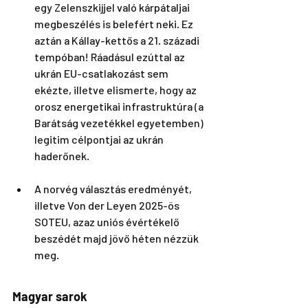
egy Zelenszkijjel való kárpátaljai 
megbeszélés is belefért neki. Ez 
aztán a Kállay-kettős a 21. századi 
tempóban! Ráadásul ezúttal az 
ukrán EU-csatlakozást sem 
ekézte, illetve elismerte, hogy az 
orosz energetikai infrastruktúra (a 
Barátság vezetékkel egyetemben) 
legitim célpontjai az ukrán 
haderőnek. 
A norvég választás eredményét, 
illetve Von der Leyen 2025-ös 
SOTEU, azaz uniós évértékelő 
beszédét majd jövő héten nézzük 
meg. 
Magyar sarok