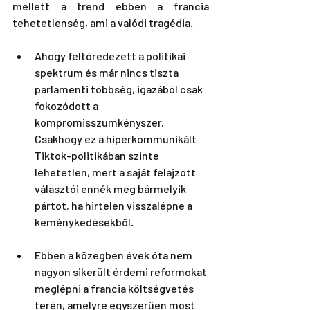
mellett a trend ebben a francia 
tehetetlenség, ami a valódi tragédia.
Ahogy feltöredezett a politikai 
spektrum és már nincs tiszta 
parlamenti többség, igazából csak 
fokozódott a 
kompromisszumkényszer. 
Csakhogy ez a hiperkommunikált 
Tiktok-politikában szinte 
lehetetlen, mert a saját felajzott 
választói ennék meg bármelyik 
pártot, ha hirtelen visszalépne a 
keménykedésekből.
Ebben a közegben évek óta nem 
nagyon sikerült érdemi reformokat 
meglépni a francia költségvetés 
terén, amelyre egyszerűen most 