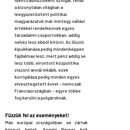
identitásillúzióként szolgál, tehát 
a bizonytalan világban a 
leegyszerűsített politikai 
magyarázatok már mintegy vallási 
értékkel rendelkeznek egyes 
társadalmi csoportokban, addig 
nehéz lesz ebből kitörni. Az illúzió 
kipukkanása pedig mindenképpen 
fájdalmas lesz, mert pénz addig se 
lesz több, elrontott közpolitika 
viszont annál inkább, ezek 
korrigálása pedig minden egyes 
elvesztegetett évvel – nemcsak 
Franciaországban – egyre többe 
fog kerülni a polgároknak.
Fűzzük fel az eseményeket!
Más európai országokban se zártak 
könnyű hetet. Angela Rayner brit 