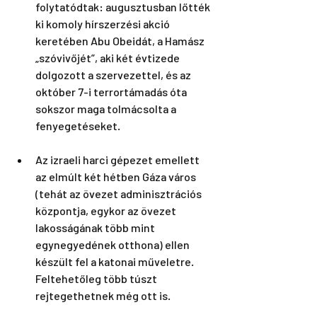
folytatódtak: augusztusban lőtték 
ki komoly hírszerzési akció 
keretében Abu Obeidát, a Hamász 
„szóvivőjét”, aki két évtizede 
dolgozott a szervezettel, és az 
október 7-i terrortámadás óta 
sokszor maga tolmácsolta a 
fenyegetéseket.
Az izraeli harci gépezet emellett 
az elmúlt két hétben Gáza város 
(tehát az övezet adminisztrációs 
központja, egykor az övezet 
lakosságának több mint 
egynegyedének otthona) ellen 
készült fel a katonai műveletre. 
Feltehetőleg több túszt 
rejtegethetnek még ott is.