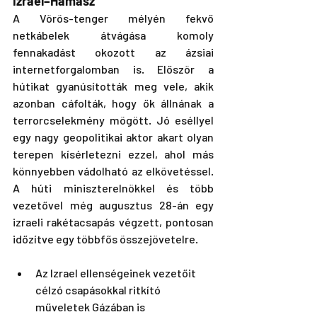
Izrael–Hamász
A Vörös-tenger mélyén fekvő 
netkábelek átvágása komoly 
fennakadást okozott az ázsiai 
internetforgalomban is. Először a 
hútikat gyanúsították meg vele, akik 
azonban cáfolták, hogy ők állnának a 
terrorcselekmény mögött. Jó eséllyel 
egy nagy geopolitikai aktor akart olyan 
terepen kísérletezni ezzel, ahol más 
könnyebben vádolható az elkövetéssel. 
A húti miniszterelnökkel és több 
vezetővel még augusztus 28-án egy 
izraeli rakétacsapás végzett, pontosan 
időzítve egy többfős összejövetelre.
Az Izrael ellenségeinek vezetőit 
célzó csapásokkal ritkító 
műveletek Gázában is 