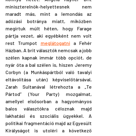
miniszterelnök-helyettesnek nem 
maradt más, mint a lemondás az 
adózási botránya miatt, miközben 
megírtuk múlt héten, hogy Farage 
pártja vezet, aki egyébként nem volt 
rest Trumpot 
meglátogatni
 a Fehér 
Házban. A brit választók nemcsak a jobb 
szélen kapnak immár több opciót, de 
nyár óta a bal szélen is, hiszen Jeremy 
Corbyn (a Munkáspártból való tavalyi 
eltávolítása után) képviselőtársával, 
Zarah Sultanával létrehozta a „Te 
Pártod” (Your Party) mozgalmat, 
amellyel elsősorban a hagyományos 
balos választókra céloznak majd 
lakhatási és szociális ügyekkel. A 
politikai fragmentáció majd az Egyesült 
Királyságot is utoléri a következő 