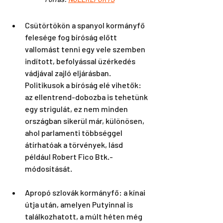
Csütörtökön a spanyol kormányfő 
felesége fog bíróság előtt 
vallomást tenni egy vele szemben 
indított, befolyással üzérkedés 
vádjával zajló eljárásban. 
Politikusok a bíróság elé vihetők: 
az ellentrend-dobozba is tehetünk 
egy strigulát, ez nem minden 
országban sikerül már, különösen, 
ahol parlamenti többséggel 
átírhatóak a törvények, lásd 
például Robert Fico Btk.-
módosítását.
Apropó szlovák kormányfő: a kínai 
útja után, amelyen Putyinnal is 
találkozhatott, a múlt héten még 