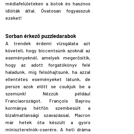
médiafelületeken a botok és hasznos 
idióták által. Óvatosan fogyasszuk 
ezeket!
Sorban érkező puzzledarabok
A trendek érdemi vizsgálata azt 
követeli, hogy biccentsünk azoknál az 
eseményeknél, amelyek megerősítik, 
hogy az adott forgatókönyv felé 
haladunk, míg felsóhajtsunk, ha azzal 
ellentétes eseményeket látunk, de 
persze azok előtt se csukjuk be a 
szemünk! Nézzük például 
Franciaországot. François Bayrou 
kormánya hétfőn szembesült a 
bizalmatlansági szavazással, Macron 
már hetek óta készült a gyors 
miniszterelnök-cserére. A heti dráma 