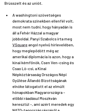
Brüsszelt és az uniót. 
A washingtoni szövetséges 
demokrata színekben ellenfél volt, 
most nem tudni, hogy hányadán is 
áll a Fehér Házzal a magyar 
jobboldal. Panyi Szabolcs írta meg 
VSquare
 angol nyelvű hírlevelében, 
hogy meglepődött még az 
amerikai diplomácia is azon, hogy a 
kínai kémfőnök, Csen Ven-csing és 
Csao Lö-csi, a Kínai 
Népköztársaság Országos Népi 
Gyűlése Állandó Bizottságának 
elnöke látogatott el az elmúlt 
hónapokban Magyarországra – 
előbbi ráadásul Moszkván 
keresztül –, ami azért meredek egy 
NATO-tagország részéről a 