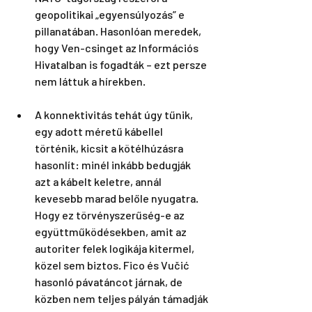
geopolitikai „egyensúlyozás” e 
pillanatában. Hasonlóan meredek, 
hogy Ven-csinget az Információs 
Hivatalban is fogadták – ezt persze 
nem láttuk a hírekben.
A konnektivitás tehát úgy tűnik, 
egy adott méretű kábellel 
történik, kicsit a kötélhúzásra 
hasonlít: minél inkább bedugják 
azt a kábelt keletre, annál 
kevesebb marad belőle nyugatra. 
Hogy ez törvényszerűség-e az 
együttműködésekben, amit az 
autoriter felek logikája kitermel, 
közel sem biztos. Fico és Vučić 
hasonló pávatáncot járnak, de 
közben nem teljes pályán támadják 