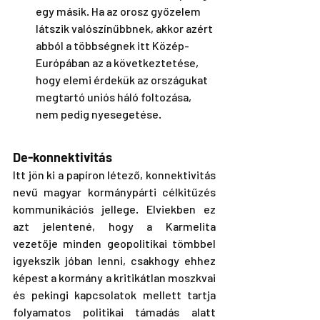
egy másik. Ha az orosz győzelem 
látszik valószínűbbnek, akkor azért 
abból a többségnek itt Közép-
Európában az a következtetése, 
hogy elemi érdekük az országukat 
megtartó uniós háló foltozása, 
nem pedig nyesegetése. 
De-konnektivitás
Itt jön ki a papíron létező, konnektivitás 
nevű magyar kormánypárti célkitűzés 
kommunikációs jellege. Elviekben ez 
azt jelentené, hogy a Karmelita 
vezetője minden geopolitikai tömbbel 
igyekszik jóban lenni, csakhogy ehhez 
képest a kormány a kritikátlan moszkvai 
és pekingi kapcsolatok mellett tartja 
folyamatos politikai támadás alatt 