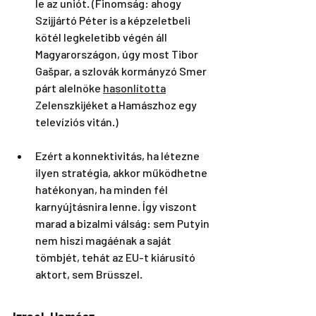
le az uniót. (Finomság: ahogy 
Szijjártó Péter is a képzeletbeli 
kötél legkeletibb végén áll 
Magyarországon, úgy most Tibor 
Gašpar, a szlovák kormányzó Smer 
párt alelnöke 
hasonlította
Zelenszkijéket a Hamászhoz egy 
televíziós vitán.) 
Ezért a konnektivitás, ha létezne 
ilyen stratégia, akkor működhetne 
hatékonyan, ha minden fél 
karnyújtásnira lenne. Így viszont 
marad a bizalmi válság: sem Putyin 
nem hiszi magáénak a saját 
tömbjét, tehát az EU-t kiárusító 
aktort, sem Brüsszel.