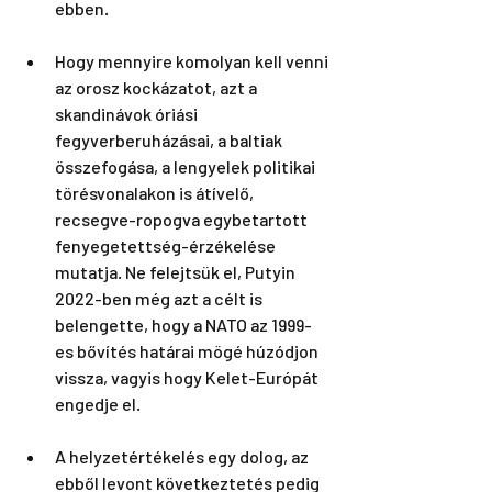
ebben. 
Hogy mennyire komolyan kell venni 
az orosz kockázatot, azt a 
skandinávok óriási 
fegyverberuházásai, a baltiak 
összefogása, a lengyelek politikai 
törésvonalakon is átívelő, 
recsegve-ropogva egybetartott 
fenyegetettség-érzékelése 
mutatja. Ne felejtsük el, Putyin 
2022-ben még azt a célt is 
belengette, hogy a NATO az 1999-
es bővítés határai mögé húzódjon 
vissza, vagyis hogy Kelet-Európát 
engedje el.
A helyzetértékelés egy dolog, az 
ebből levont következtetés pedig 