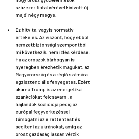
százezer fiatal vérével kivívott új 
majd’ négy megye. 
Ez hitvita, vagyis normatív 
értékelés. Az viszont, hogy ebből 
nemzetbiztonsági szempontból 
mi következik, nem ízlés kérdése. 
Ha az oroszok bárhogyan is 
nyeregben érezhetik magukat, az 
Magyarország és a régió számára 
egzisztenciális fenyegetés. Ezért 
akarná Trump is az energetikai 
szankciókat felcsavarni, a 
hajlandók koalíciója pedig az 
európai fegyverkezéssel 
támogatni az elrettentést és 
segíteni az ukránokat, amíg az 
orosz gazdaság lassan vérzik 