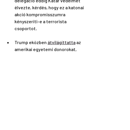
delegáció eddig Katar védelmét 
élvezte, kérdés, hogy ez a katonai 
akció kompromisszumra 
kényszeríti-e a terrorista 
csoportot.
Trump eközben 
átvilágíttatta
 az 
amerikai egyetemi donorokat, 
köztük Katart és a szaúdiakat, és 
kiderült, hogy sok milliárd dollár 
érkezett az Öbölből az amerikai 
felsőoktatásba, és most azt 
vizsgálják, hogy ezek mennyire 
hoztak létre pro-palesztin 
szigeteket ezekben az 
intézményekben.
Egy Hamász-aktivistáról, a gázai 
munkaügyi minisztérium egykori 