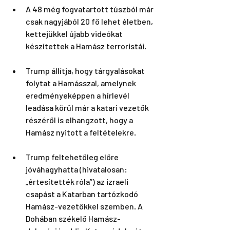
A 48 még fogvatartott túszból már 
csak nagyjából 20 fő lehet életben, 
kettejükkel újabb videókat 
készítettek a Hamász terroristái. 
Trump állítja, hogy tárgyalásokat 
folytat a Hamásszal, amelynek 
eredményeképpen a hírlevél 
leadása körül már a katari vezetők 
részéről is elhangzott, hogy a 
Hamász nyitott a feltételekre. 
Trump feltehetőleg előre 
jóváhagyhatta (hivatalosan: 
„értesítették róla”) az izraeli 
csapást a Katarban tartózkodó 
Hamász-vezetőkkel szemben. A 
Dohában székelő Hamász-