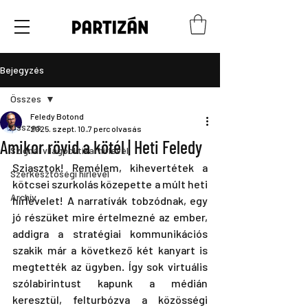
Bejegyzés
Összes
Feledy Botond
Összes
2025. szept. 10.
7 perc olvasás
Amikor rövid a kötél | Heti Feledy
Szignál világpolitikai hírlevél
Sziasztok! Remélem, kihevertétek a 
Szerkesztőségi hírlevél
kötcsei szurkolás közepette a múlt heti 
Archív
hírlevelet! A narratívák tobzódnak, egy 
jó részüket mire értelmezné az ember, 
addigra a stratégiai kommunikációs 
szakik már a következő két kanyart is 
megtették az ügyben. Így sok virtuális 
szólabirintust kapunk a médián 
keresztül, felturbózva a közösségi 