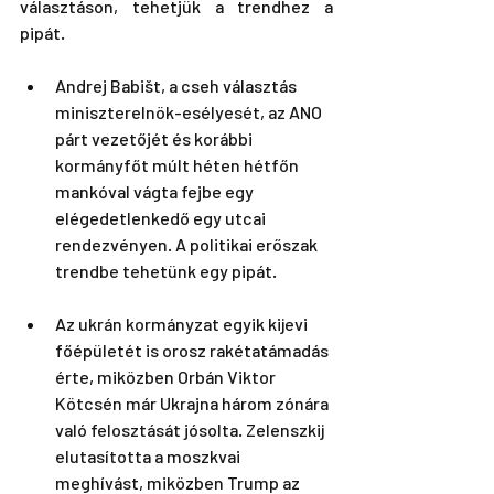
választáson, tehetjük a trendhez a 
pipát.
Andrej Babišt, a cseh választás 
miniszterelnök-esélyesét, az ANO 
párt vezetőjét és korábbi 
kormányfőt múlt héten hétfőn 
mankóval vágta fejbe egy 
elégedetlenkedő egy utcai 
rendezvényen. A politikai erőszak 
trendbe tehetünk egy pipát.
Az ukrán kormányzat egyik kijevi 
főépületét is orosz rakétatámadás 
érte, miközben Orbán Viktor 
Kötcsén már Ukrajna három zónára 
való felosztását jósolta. Zelenszkij 
elutasította a moszkvai 
meghívást, miközben Trump az 