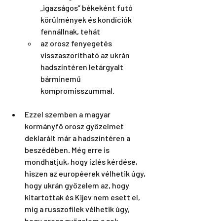
„igazságos” békeként futó 
körülmények és kondíciók 
fennállnak, tehát 
az orosz fenyegetés 
visszaszorítható az ukrán 
hadszíntéren letárgyalt 
bárminemű 
kompromisszummal.
Ezzel szemben a magyar 
kormányfő orosz győzelmet 
deklarált már a hadszíntéren a 
beszédében. Még erre is 
mondhatjuk, hogy ízlés kérdése, 
hiszen az européerek vélhetik úgy, 
hogy ukrán győzelem az, hogy 
kitartottak és Kijev nem esett el, 
míg a russzofilek vélhetik úgy, 
hogy orosz győzelem a sok 