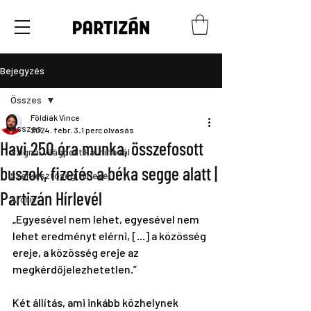
Bejegyzés
Összes
Földiák Vince
Összes
2024. febr. 3.
1 perc olvasás
Havi 250 óra munka, összefosott
Szignál világpolitikai hírlevél
buszok, fizetés a béka segge alatt |
Szerkesztőségi hírlevél
Partizán Hírlevél
Archív
„Egyesével nem lehet, egyesével nem 
lehet eredményt elérni, [...] a közösség 
ereje, a közösség ereje az 
megkérdőjelezhetetlen.”
Két állítás, ami inkább közhelynek 