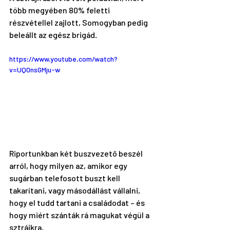
több megyében 80% feletti 
részvétellel zajlott, Somogyban pedig 
beleállt az egész brigád.
https://www.youtube.com/watch?
v=UQ0nsGMju-w
Riportunkban két buszvezető beszél 
arról, hogy milyen az, amikor egy 
sugárban telefosott buszt kell 
takarítani, vagy másodállást vállalni, 
hogy el tudd tartani a családodat – és 
hogy miért szánták rá magukat végül a 
sztrájkra.  