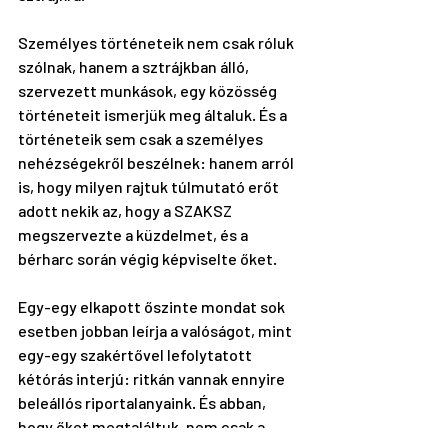
Személyes történeteik nem csak róluk 
szólnak, hanem a sztrájkban álló, 
szervezett munkások, egy közösség 
történeteit ismerjük meg általuk. És a 
történeteik sem csak a személyes 
nehézségekről beszélnek: hanem arról 
is, hogy milyen rajtuk túlmutató erőt 
adott nekik az, hogy a SZAKSZ 
megszervezte a küzdelmet, és a 
bérharc során végig képviselte őket.
Egy-egy elkapott őszinte mondat sok 
esetben jobban leírja a valóságot, mint 
egy-egy szakértővel lefolytatott 
kétórás interjú: ritkán vannak ennyire 
beleállós riportalanyaink. És abban, 
hogy őket megtaláltuk, nem csak a 