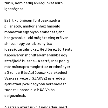
tűnik, nem pedig a világunkat leíró 
igazságnak. 
Ezért különösen fontosak azok a 
pillanatok, amikor ehhez hasonló 
mondatok egy olyan ember szájából 
hangzanak el, aki mögött elég erő van 
ahhoz, hogy be is bizonyítsa 
igazságtartalmukat. Hétfőn ez történt: 
Kaposváron mondta kameránkba egy 
sztrájkoló buszos – a sztrájknak pedig 
már másnapra meglett az eredménye: 
a Szolidaritás Autóbusz-közlekedési 
Szakszervezet (SZAKSZ) az eredeti 
ajánlatnál jóval nagyobb béremelést 
tudott kiharcolni a MÁV-Volán 
dolgozóinak. 
A sztrájk azért is volt példátlan, mert 