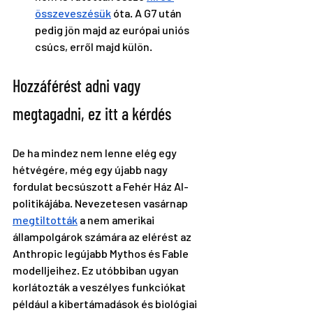
összeveszésük
 óta. A G7 után 
pedig jön majd az európai uniós 
csúcs, erről majd külön.
Hozzáférést adni vagy 
megtagadni, ez itt a kérdés
De ha mindez nem lenne elég egy 
hétvégére, még egy újabb nagy 
fordulat becsúszott a Fehér Ház AI-
politikájába. Nevezetesen vasárnap 
megtiltották
 a nem amerikai 
állampolgárok számára az elérést az 
Anthropic legújabb Mythos és Fable 
modelljeihez. Ez utóbbiban ugyan 
korlátozták a veszélyes funkciókat 
például a kibertámadások és biológiai 