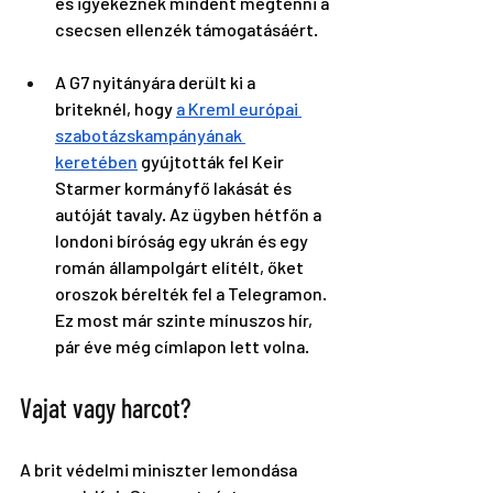
és igyekeznek mindent megtenni a 
csecsen ellenzék támogatásáért. 
A G7 nyitányára derült ki a 
briteknél, hogy 
a Kreml európai 
szabotázskampányának 
keretében
 gyújtották fel Keir 
Starmer kormányfő lakását és 
autóját tavaly. Az ügyben hétfőn a 
londoni bíróság egy ukrán és egy 
román állampolgárt elítélt, őket 
oroszok bérelték fel a Telegramon. 
Ez most már szinte mínuszos hír, 
pár éve még címlapon lett volna.
Vajat vagy harcot?
A brit védelmi miniszter lemondása 