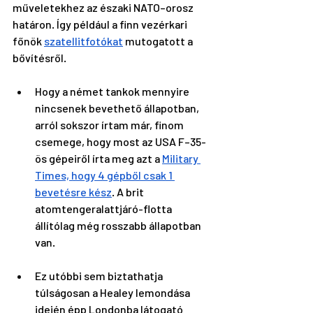
műveletekhez az északi NATO–orosz 
határon. Így például a finn vezérkari 
főnök 
szatellitfotókat
 mutogatott a 
bővítésről. 
Hogy a német tankok mennyire 
nincsenek bevethető állapotban, 
arról sokszor írtam már, finom 
csemege, hogy most az USA F–35-
ös gépeiről írta meg azt a 
Military 
Times, hogy 4 gépből csak 1 
bevetésre kész
. A brit 
atomtengeralattjáró-flotta 
állítólag még rosszabb állapotban 
van. 
Ez utóbbi sem biztathatja 
túlságosan a Healey lemondása 
idején épp Londonba látogató 