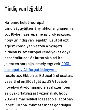
Mindig van lejjebb! 
Ha lenne kelet-európai 
tanulsággyűjtemény, akkor alighanem a 
top10-ben szerepelne az örök igazság, 
hogy „mindig van lejjebb”. Ezúttal ezt 
egész komolyan vették a nyugati 
oldalon is. Az európai kedélyeket egy új, 
akadémikusok és kutatók által írt 
jelentés borzolja, amely egy vélt 
2031-
es negatív AI-forgatókönyvet 
részletez. Ebben az EU csatáról csatára 
veszíti el önállóságát az USA tovább 
növekvő AI-dominanciájával szemben 
és gyakorlatilag azt vizionálják, hogy 
2031-re már sokkal rosszabb állapotban 
lehet Európa, mint azt most gondoljuk. 