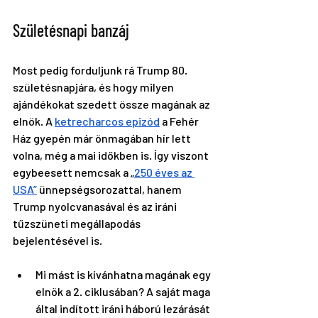
Születésnapi banzáj
Most pedig forduljunk rá Trump 80. 
születésnapjára, és hogy milyen 
ajándékokat szedett össze magának az 
elnök. A 
ketrecharcos epizód
 a Fehér 
Ház gyepén már önmagában hír lett 
volna, még a mai időkben is. Így viszont 
egybeesett nemcsak a „
250 éves az 
USA”
 ünnepségsorozattal, hanem 
Trump nyolcvanasával és az iráni 
tűzszüneti megállapodás 
bejelentésével is.
Mi mást is kívánhatna magának egy 
elnök a 2. ciklusában? A saját maga 
által indított iráni háború lezárását 