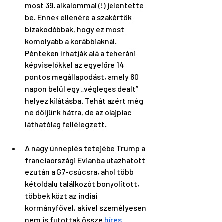
most 39. alkalommal (!) jelentette 
be. Ennek ellenére a szakértők 
bizakodóbbak, hogy ez most 
komolyabb a korábbiaknál. 
Pénteken írhatják alá a teheráni 
képviselőkkel az egyelőre 14 
pontos megállapodást, amely 60 
napon belül egy „végleges dealt” 
helyez kilátásba. Tehát azért még 
ne dőljünk hátra, de az olajpiac 
láthatólag fellélegzett. 
A nagy ünneplés tetejébe Trump a 
franciaországi Evianba utazhatott 
ezután a G7-csúcsra, ahol több 
kétoldalú találkozót bonyolított, 
többek közt az indiai 
kormányfővel, akivel személyesen 
nem is futottak össze 
híres 