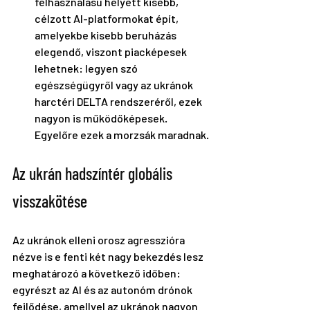
felhasználású helyett kisebb, 
célzott AI-platformokat épít, 
amelyekbe kisebb beruházás 
elegendő, viszont piacképesek 
lehetnek: legyen szó 
egészségügyről vagy az ukránok 
harctéri DELTA rendszeréről, ezek 
nagyon is működőképesek. 
Egyelőre ezek a morzsák maradnak.
Az ukrán hadszíntér globális 
visszakötése
Az ukránok elleni orosz agresszióra 
nézve is e fenti két nagy bekezdés lesz 
meghatározó a következő időben: 
egyrészt az AI és az autonóm drónok 
fejlődése, amellyel az ukránok nagyon 