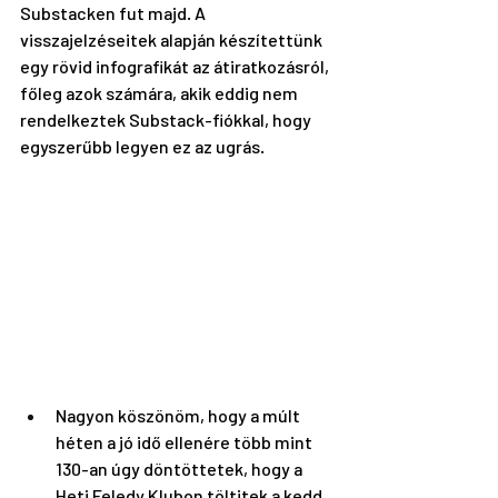
Substacken fut majd. A 
visszajelzéseitek alapján készítettünk 
egy rövid infografikát az átiratkozásról, 
főleg azok számára, akik eddig nem 
rendelkeztek Substack-fiókkal, hogy 
egyszerűbb legyen ez az ugrás.
Nagyon köszönöm, hogy a múlt 
héten a jó idő ellenére több mint 
130-an úgy döntöttetek, hogy a 
Heti Feledy Klubon töltitek a kedd 