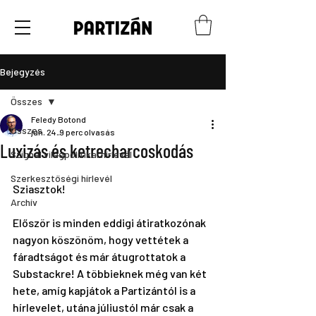
Bejegyzés
Összes
Feledy Botond
Összes
jún. 24.
9 perc olvasás
Luxizás és ketrecharcoskodás
Szignál világpolitikai hírlevél
Szerkesztőségi hírlevél
Sziasztok!
Archív
Először is minden eddigi átiratkozónak 
nagyon köszönöm, hogy vettétek a 
fáradtságot és már átugrottatok a 
Substackre! A többieknek még van két 
hete, amíg kapjátok a Partizántól is a 
hírlevelet, utána júliustól már csak a 