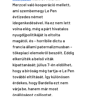
Merzcel való kooperáció mellett, 
ami szembemegy Le Pen 
évtizedes német 
idegenkedésével. Ha ez nem lett 
volna elég, még a párt hivatalos 
nyugdíjpolitikáját is eltolta 
magától, és – horribile dictu a 
francia állami paternalizmusban – 
tőkepiaci elemekről beszélt. Eddig 
elkerülték a belső viták 
kipattanását; július 7-én eldőlhet, 
hogy a bíróság még tartja-e Le Pen 
további eltiltását. Így különösen 
érdekes, hogy Bardella ezt nem 
várja be, hanem már most 
önállóságot csillogtat. 
Posztorbáni patrióták
. Sőt, 