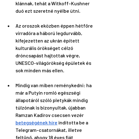
klánnak, tehát a Witkoff–Kushner 
duó ezt szeretné nyélbe ütni. 
Az oroszok eközben éppen hétfőre 
virradóra a háború legdurvább, 
kifejezetten az ukrán épített 
kulturális örökséget célzó 
dróncsapást hajtottak végre, 
UNESCO-világörökség épületek és 
sok minden más ellen. 
Mindig van miben reménykedni: ha 
már a Putyin romló egészségi 
állapotáról szóló pletykák mindig 
túlzónak is bizonyultak, újabban 
Ramzan Kadirov csecsen vezér 
betegségének híre
 indította be a 
Telegram-csatornákat, illetve 
feltűnő, ahogy 18 éves fiát 