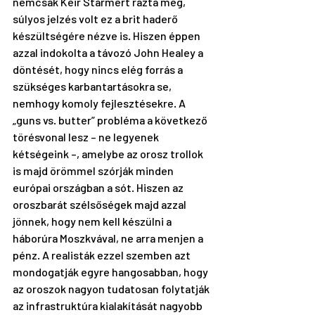
nemcsak Keir Starmert rázta meg, 
súlyos jelzés volt ez a brit haderő 
készültségére nézve is. Hiszen éppen 
azzal indokolta a távozó John Healey a 
döntését, hogy nincs elég forrás a 
szükséges karbantartásokra se, 
nemhogy komoly fejlesztésekre. A 
„guns vs. butter” probléma a következő 
törésvonal lesz – ne legyenek 
kétségeink –, amelybe az orosz trollok 
is majd örömmel szórják minden 
európai országban a sót. Hiszen az 
oroszbarát szélsőségek majd azzal 
jönnek, hogy nem kell készülni a 
háborúra Moszkvával, ne arra menjen a 
pénz. A realisták ezzel szemben azt 
mondogatják egyre hangosabban, hogy 
az oroszok nagyon tudatosan folytatják 
az infrastruktúra kialakítását nagyobb 