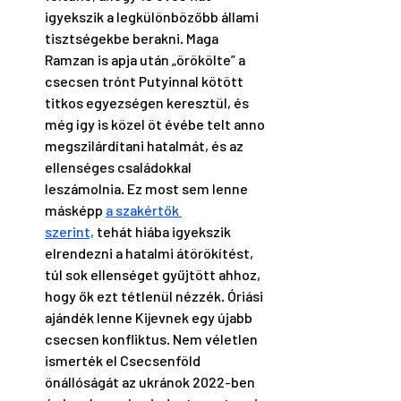
igyekszik a legkülönbözőbb állami 
tisztségekbe berakni. Maga 
Ramzan is apja után „örökölte” a 
csecsen trónt Putyinnal kötött 
titkos egyezségen keresztül, és 
még így is közel öt évébe telt anno 
megszilárdítani hatalmát, és az 
ellenséges családokkal 
leszámolnia. Ez most sem lenne 
másképp 
a szakértők 
szerint,
 tehát hiába igyekszik 
elrendezni a hatalmi átörökítést, 
túl sok ellenséget gyűjtött ahhoz, 
hogy ők ezt tétlenül nézzék. Óriási 
ajándék lenne Kijevnek egy újabb 
csecsen konfliktus. Nem véletlen 
ismerték el Csecsenföld 
önállóságát az ukránok 2022-ben 