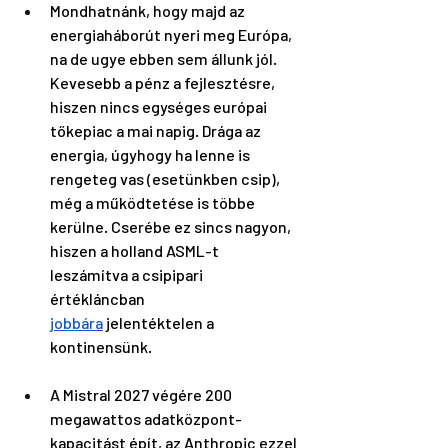
Mondhatnánk, hogy majd az 
energiaháborút nyeri meg Európa, 
na de ugye ebben sem állunk jól. 
Kevesebb a pénz a fejlesztésre, 
hiszen nincs egységes európai 
tőkepiac a mai napig. Drága az 
energia, úgyhogy ha lenne is 
rengeteg vas (esetünkben csip), 
még a működtetése is többe 
kerülne. Cserébe ez sincs nagyon, 
hiszen a holland ASML-t 
leszámítva a csipipari 
értékláncban 
jobbára
 jelentéktelen a 
kontinensünk.
A Mistral 2027 végére 200 
megawattos adatközpont-
kapacitást épít, az Anthropic ezzel 