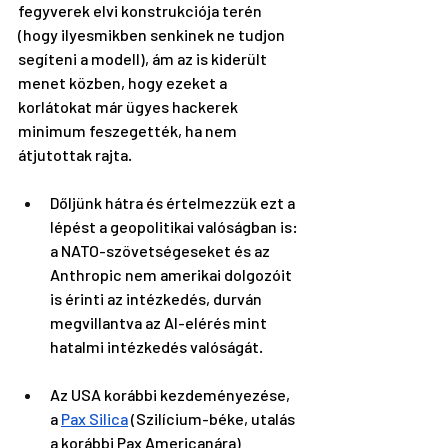
fegyverek elvi konstrukciója terén 
(hogy ilyesmikben senkinek ne tudjon 
segíteni a modell), ám az is kiderült 
menet közben, hogy ezeket a 
korlátokat már ügyes hackerek 
minimum feszegették, ha nem 
átjutottak rajta.
Dőljünk hátra és értelmezzük ezt a 
lépést a geopolitikai valóságban is: 
a NATO-szövetségeseket és az 
Anthropic nem amerikai dolgozóit 
is érinti az intézkedés, durván 
megvillantva az AI-elérés mint 
hatalmi intézkedés valóságát. 
Az USA korábbi kezdeményezése, 
a 
Pax Silica
 (Szilícium-béke, utalás 
a korábbi Pax Americanára) 