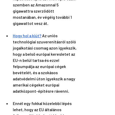
szemben az Amazonnal 5 
gigawattra szerződött 
mostanában, év végéig további 1 
gigawattot vesz át. 
Hogy hol a kiút?
 Az uniós 
technológiai szuverenitásról szóló 
jogalkotási csomag azon igyekszik, 
hogy a belső európai keresletet az 
EU-n belül tartsa és ezzel 
felpumpálja az európai cégek 
bevételét, és a szokásos 
adatvédelmi úton igyekszik a nagy 
amerikai cégeket európai 
adatközpont-építésre rávenni.
Ennél egy fokkal közelebbi lépés 
lehet, hogy az EU általános 