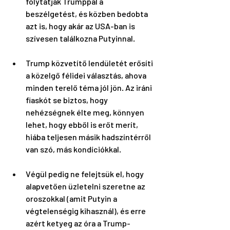
folytatják Trumppal a 
beszélgetést, és közben bedobta 
azt is, hogy akár az USA-ban is 
szívesen találkozna Putyinnal.
Trump közvetítő lendületét erősíti 
a közelgő félidei választás, ahova 
minden terelő téma jól jön. Az iráni 
fiaskót se biztos, hogy 
nehézségnek élte meg, könnyen 
lehet, hogy ebből is erőt merít, 
hiába teljesen másik hadszíntérről 
van szó, más kondíciókkal.
Végül pedig ne felejtsük el, hogy 
alapvetően üzletelni szeretne az 
oroszokkal (amit Putyin a 
végtelenségig kihasznál), és erre 
azért ketyeg az óra a Trump-