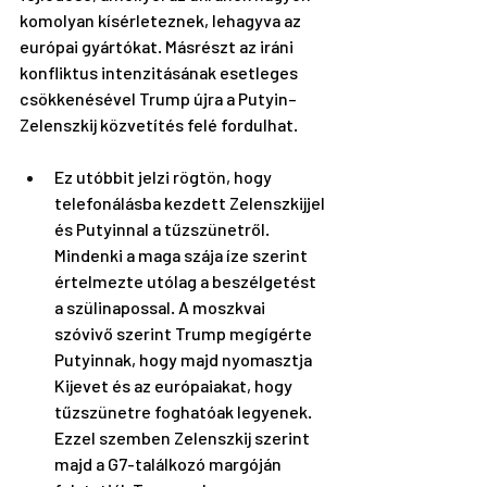
komolyan kísérleteznek, lehagyva az 
európai gyártókat. Másrészt az iráni 
konfliktus intenzitásának esetleges 
csökkenésével Trump újra a Putyin–
Zelenszkij közvetítés felé fordulhat.
Ez utóbbit jelzi rögtön, hogy 
telefonálásba kezdett Zelenszkijjel 
és Putyinnal a tűzszünetről. 
Mindenki a maga szája íze szerint 
értelmezte utólag a beszélgetést 
a szülinapossal. A moszkvai 
szóvivő szerint Trump megígérte 
Putyinnak, hogy majd nyomasztja 
Kijevet és az európaiakat, hogy 
tűzszünetre foghatóak legyenek. 
Ezzel szemben Zelenszkij szerint 
majd a G7-találkozó margóján 