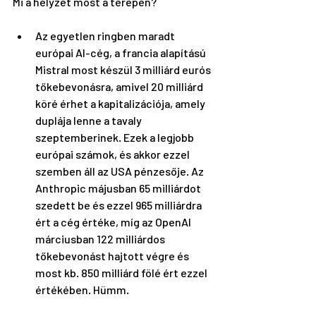
Mi a helyzet most a terepen? 
Az egyetlen ringben maradt 
európai AI-cég, a francia alapítású 
Mistral most készül 3 milliárd eurós 
tőkebevonásra, amivel 20 milliárd 
köré érhet a kapitalizációja, amely 
duplája lenne a tavaly 
szeptemberinek. Ezek a legjobb 
európai számok, és akkor ezzel 
szemben áll az USA pénzesője. Az 
Anthropic májusban 65 milliárdot 
szedett be és ezzel 965 milliárdra 
ért a cég értéke, míg az OpenAI 
márciusban 122 milliárdos 
tőkebevonást hajtott végre és 
most kb. 850 milliárd fölé ért ezzel 
értékében. Hümm. 