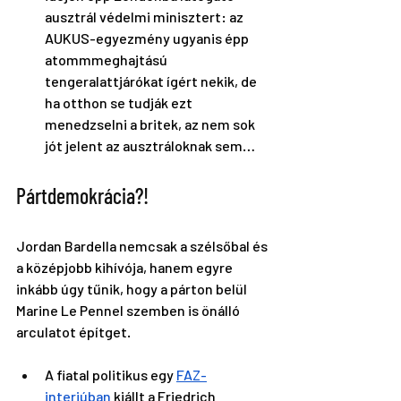
ausztrál védelmi minisztert: az 
AUKUS-egyezmény ugyanis épp 
atommmeghajtású 
tengeralattjárókat ígért nekik, de 
ha otthon se tudják ezt 
menedzselni a britek, az nem sok 
jót jelent az ausztráloknak sem…
Pártdemokrácia?! 
Jordan Bardella nemcsak a szélsőbal és 
a középjobb kihívója, hanem egyre 
inkább úgy tűnik, hogy a párton belül 
Marine Le Pennel szemben is önálló 
arculatot építget.
A fiatal politikus egy 
FAZ-
interjúban
 kiállt a Friedrich 