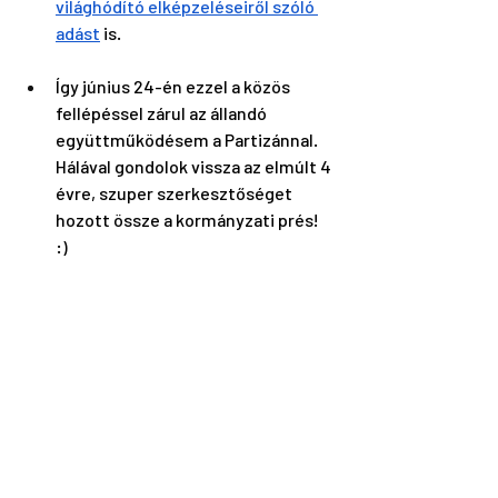
világhódító elképzeléseiről szóló 
adást
 is.
Így június 24-én ezzel a közös 
fellépéssel zárul az állandó 
együttműködésem a Partizánnal. 
Hálával gondolok vissza az elmúlt 4 
évre, szuper szerkesztőséget 
hozott össze a kormányzati prés! 
:) 