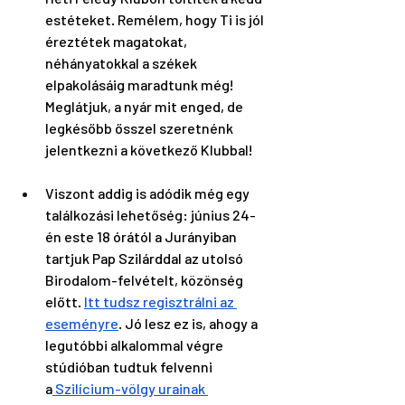
estéteket. Remélem, hogy Ti is jól 
éreztétek magatokat, 
néhányatokkal a székek 
elpakolásáig maradtunk még! 
Meglátjuk, a nyár mit enged, de 
legkésőbb ősszel szeretnénk 
jelentkezni a következő Klubbal!
Viszont addig is adódik még egy 
találkozási lehetőség: június 24-
én este 18 órától a Jurányiban 
tartjuk Pap Szilárddal az utolsó 
Birodalom-felvételt, közönség 
előtt. 
Itt tudsz regisztrálni az 
eseményre
. Jó lesz ez is, ahogy a 
legutóbbi alkalommal végre 
stúdióban tudtuk felvenni 
a
 Szilícium-völgy urainak 