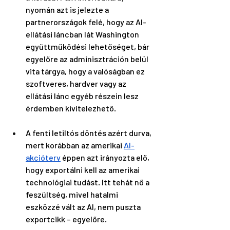
nyomán azt is jelezte a 
partnerországok felé, hogy az AI-
ellátási láncban lát Washington 
együttműködési lehetőséget, bár 
egyelőre az adminisztráción belül 
vita tárgya, hogy a valóságban ez 
szoftveres, hardver vagy az 
ellátási lánc egyéb részein lesz 
érdemben kivitelezhető. 
A fenti letiltós döntés azért durva, 
mert korábban az amerikai 
AI-
akcióterv
 éppen azt irányozta elő, 
hogy exportálni kell az amerikai 
technológiai tudást. Itt tehát nő a 
feszültség, mivel hatalmi 
eszközzé vált az AI, nem puszta 
exportcikk – egyelőre. 