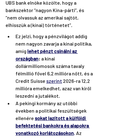
UBS bank elnöke közölte, hogy a 
bankszektor “nagyon Kína-párti”, és 
“nem olvassuk az amerikai sajtót, 
elhisszük a (kínai) történetet”.
Ez jelzi, hogy a pénzvilágot addig 
nem nagyon zavarja a kínai politika, 
amíg 
lehet pénzt csinálni az 
országban
:
 a kínai 
dollármilliomosok száma tavaly 
félmillió fővel 6,2 millióra nőtt, és a 
Credit Suisse
szerint
 2026-ra 12,2 
millióra emelkedhet, azaz van kiről 
leszedni a jutalékot.
A pekingi kormány az utóbbi 
években a politikai feszültségek 
ellenére 
sokat lazított a külföldi 
befektetési bankokra és alapokra 
vonatkozó korlátozásokon
.
 Az 