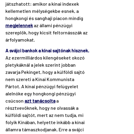
játszhatott: amikor a kínai indexek 
kellemetlen mélységekbe esnek, a 
hongkongi és sanghaji piacon mindig 
megjelennek
az állami pénzügyi 
szereplők, hogy kicsit feltornásszák az 
árfolyamokat.
A svájci bankok a kínai sajtónak hisznek.
Az ezermilliárdos kilengéseket okozó 
pletykáknál a jelek szerint jobban 
zavarja Pekinget, hogy a külföldi sajtó 
nem szereti a Kínai Kommunista 
Pártot. A kínai pénzügyi felügyelet 
alelnöke egy hongkongi pénzügyi 
csúcson 
azt tanácsolta
 a 
résztvevőknek, hogy ne olvassák a 
külföldi sajtót, mert az nem tudja, mi 
folyik Kínában, helyette inkább a kínai 
államra támaszkodjanak. Erre a svájci 