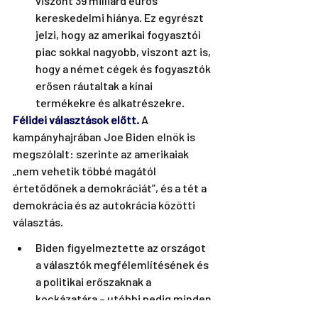
viszont 39 milliárd eurós 
kereskedelmi hiánya. Ez egyrészt 
jelzi, hogy az amerikai fogyasztói 
piac sokkal nagyobb, viszont azt is, 
hogy a német cégek és fogyasztók 
erősen ráutaltak a kínai 
termékekre és alkatrészekre. 
Félidei választások előtt.
 A 
kampányhajrában Joe Biden elnök is 
megszólalt: szerinte az amerikaiak 
„nem vehetik többé magától 
értetődőnek a demokráciát”, és a tét a 
demokrácia és az autokrácia közötti 
választás. 
Biden figyelmeztette az országot 
a választók megfélemlítésének és 
a politikai erőszaknak a 
kockázatára – utóbbi pedig minden 
eddiginél aktuálisabb az amerikai 