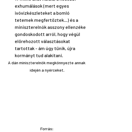
exhumálások (mert egyes 
ivóvízkészleteket a bomló 
tetemek megfertőztek...) és a 
miniszterelnök asszony ellenzéke 
gondoskodott arról, hogy végül 
előrehozott választásokat 
tartottak - ám úgy tűnik, újra 
kormányt tud alakítani. 
A dán miniszterelnök megkönnyezte annak 
idején a nyérceket.
Forrás: 