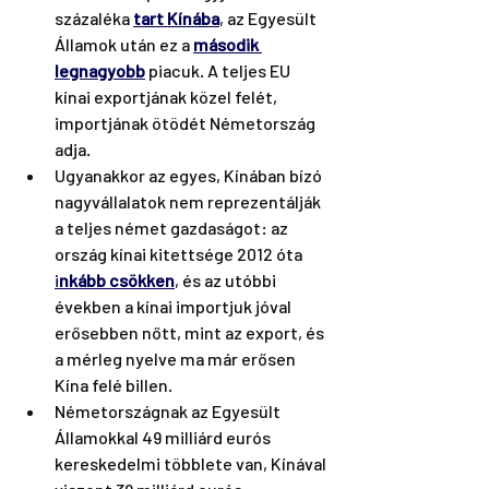
százaléka 
tart Kínába
, az Egyesült 
Államok után ez a 
második 
legnagyobb
piacuk. A teljes EU 
kínai exportjának közel felét, 
importjának ötödét Németország 
adja.
Ugyanakkor az egyes, Kínában bízó 
nagyvállalatok nem reprezentálják 
a teljes német gazdaságot: az 
ország kínai kitettsége 2012 óta 
i
nkább csökken
, és az utóbbi 
években a kínai importjuk jóval 
erősebben nőtt, mint az export, és 
a mérleg nyelve ma már erősen 
Kína felé billen.  
Németországnak az Egyesült 
Államokkal 49 milliárd eurós 
kereskedelmi többlete van, Kínával 