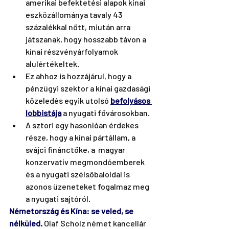
amerikai befektetési alapok kínai 
eszközállománya tavaly 43 
százalékkal nőtt, miután arra 
játszanak, hogy hosszabb távon a 
kínai részvényárfolyamok 
alulértékeltek. 
Ez ahhoz is hozzájárul, hogy a 
pénzügyi szektor a kínai gazdasági 
közeledés egyik utolsó 
befolyásos 
lobbistája
 a nyugati fővárosokban. 
A sztori egy hasonlóan érdekes 
része, hogy a kínai pártállam, a 
svájci finánctőke, a  magyar 
konzervatív megmondóemberek 
és a nyugati szélsőbaloldal is 
azonos üzeneteket fogalmaz meg 
a nyugati sajtóról.
Németország és Kína: se veled, se 
nélküled.
Olaf Scholz német kancellár 