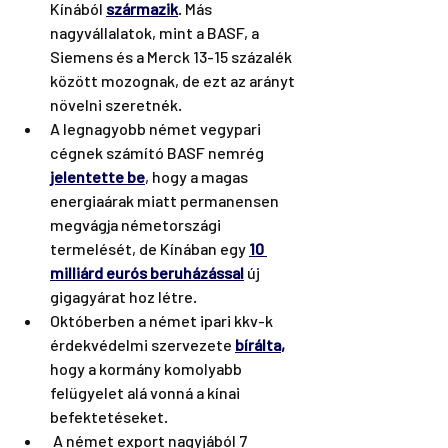
Kínából
származik
. Más 
nagyvállalatok, mint a BASF, a 
Siemens és a Merck 13-15 százalék 
között mozognak, de ezt az arányt 
növelni szeretnék.
A legnagyobb német vegypari 
cégnek számító BASF nemrég 
jelentette be
, hogy a magas 
energiaárak miatt permanensen 
megvágja németországi 
termelését, de Kínában egy 
10 
milliárd eurós beruházással
 új 
gigagyárat hoz létre. 
Októberben a német ipari kkv-k 
érdekvédelmi szervezete 
bírálta
,
hogy a kormány komolyabb 
felügyelet alá vonná a kínai 
befektetéseket.
 A német export nagyjából 7 