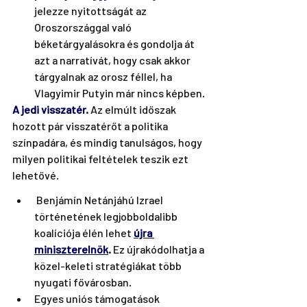
jelezze nyitottságát az 
Oroszországgal való 
béketárgyalásokra és gondolja át 
azt a narratívát, hogy csak akkor 
tárgyalnak az orosz féllel, ha 
Vlagyimir Putyin már nincs képben. 
A jedi visszatér. 
Az elmúlt időszak 
hozott pár visszatérőt a politika 
színpadára, és mindig tanulságos, hogy 
milyen politikai feltételek teszik ezt 
lehetővé.
 Benjámín Netánjáhú Izrael 
történetének legjobboldalibb 
koalíciója élén lehet 
újra 
miniszterelnök
.
 Ez újrakódolhatja a 
közel-keleti stratégiákat több 
nyugati fővárosban.  
Egyes uniós támogatások 