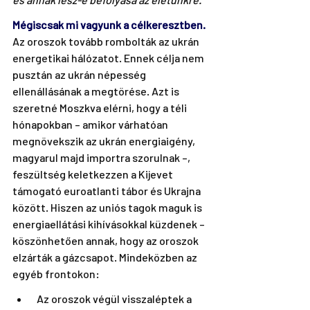
Mégiscsak mi vagyunk a célkeresztben.
Az oroszok tovább rombolták az ukrán 
energetikai hálózatot. Ennek célja nem 
pusztán az ukrán népesség 
ellenállásának a megtörése. Azt is 
szeretné Moszkva elérni, hogy a téli 
hónapokban – amikor várhatóan 
megnövekszik az ukrán energiaigény, 
magyarul majd importra szorulnak –, 
feszültség keletkezzen a Kijevet 
támogató euroatlanti tábor és Ukrajna 
között. Hiszen az uniós tagok maguk is 
energiaellátási kihívásokkal küzdenek – 
köszönhetően annak, hogy az oroszok 
elzárták a gázcsapot. Mindeközben az 
egyéb frontokon:
 Az oroszok végül visszaléptek a 