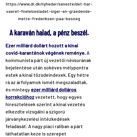
https://www.dr.dk/nyheder/seneste/det-har-
vaeret-foelelsesladet-siger-en-graedende-
mette-frederiksen-paa-besoeg
A karaván halad, a pénz beszél.
Ezer milliárd dollárt hozott a kínai 
covid-karanténok végének reménye. 
A 
kommunista párt új vezetői névsorának 
bejelentése után sokéves mélypontra 
estek a kínai tőzsdeindexek. Egy hétre 
rá az árfolyamok ismét megszaladtak, 
és mintegy 
ezer milliárd dolláros 
korrekcióhoz
vezetett, hogy egyes 
híresztelések szerint a kínai vezetés 
elkezdte vizsgálni a szigorú 
járványkezelési intézkedések 
feladását. A nagy piaci raliban a párt 
láthatatlan keze is szerepet 