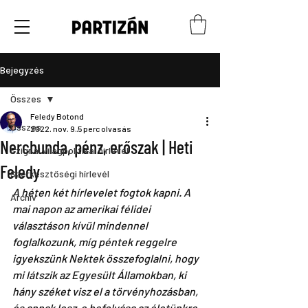
Bejegyzés
Összes
Feledy Botond
Összes
2022. nov. 9.
5 perc olvasás
Nercbunda, pénz, erőszak | Heti
Szignál világpolitikai hírlevél
Feledy
Szerkesztőségi hírlevél
A héten két hírlevelet fogtok kapni. A 
Archív
mai napon az amerikai félidei 
választáson kívül mindennel 
foglalkozunk, míg péntek reggelre 
igyekszünk Nektek összefoglalni, hogy 
mi látszik az Egyesült Államokban, ki 
hány széket visz el a törvényhozásban, 
és annak lesz-e befolyása az életünkre.