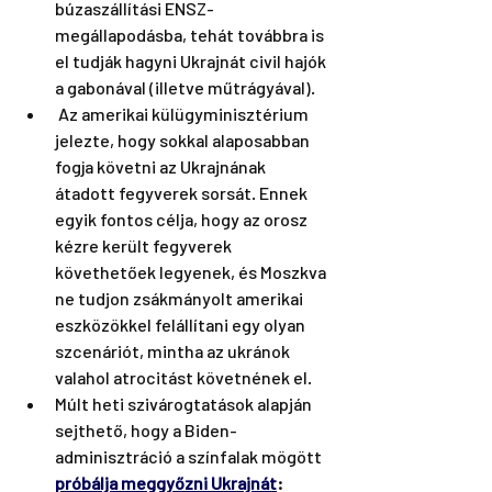
búzaszállítási ENSZ-
megállapodásba, tehát továbbra is 
el tudják hagyni Ukrajnát civil hajók 
a gabonával (illetve műtrágyával).
 Az amerikai külügyminisztérium 
jelezte, hogy sokkal alaposabban 
fogja követni az Ukrajnának 
átadott fegyverek sorsát. Ennek 
egyik fontos célja, hogy az orosz 
kézre került fegyverek 
követhetőek legyenek, és Moszkva 
ne tudjon zsákmányolt amerikai 
eszközökkel felállítani egy olyan 
szcenáriót, mintha az ukránok 
valahol atrocitást követnének el.
Múlt heti szivárogtatások alapján 
sejthető, hogy a Biden-
adminisztráció a színfalak mögött 
próbálja meggyőzni Ukrajnát
: