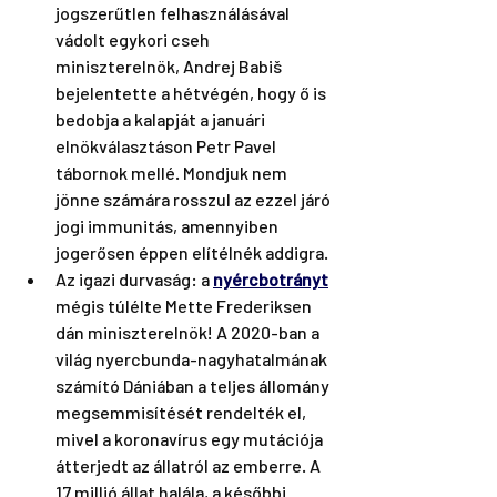
jogszerűtlen felhasználásával 
vádolt egykori cseh 
miniszterelnök, Andrej Babiš 
bejelentette a hétvégén, hogy ő is 
bedobja a kalapját a januári 
elnökválasztáson Petr Pavel 
tábornok mellé. Mondjuk nem 
jönne számára rosszul az ezzel járó 
jogi immunitás, amennyiben 
jogerősen éppen elítélnék addigra.
Az igazi durvaság: a 
nyércbotrányt
mégis túlélte Mette Frederiksen 
dán miniszterelnök! A 2020-ban a 
világ nyercbunda-nagyhatalmának 
számító Dániában a teljes állomány 
megsemmisítését rendelték el, 
mivel a koronavírus egy mutációja 
átterjedt az állatról az emberre. A 
17 millió állat halála, a későbbi 