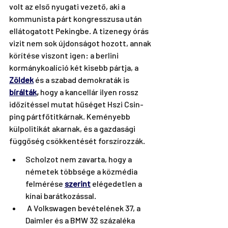
volt az első nyugati vezető, aki a 
kommunista párt kongresszusa után 
ellátogatott Pekingbe. A tizenegy órás 
vizit nem sok újdonságot hozott, annak 
körítése viszont igen: a berlini 
kormánykoalíció két kisebb pártja, a 
Zöldek
 és a szabad demokraták is 
bírálták
,
 hogy a kancellár ilyen rossz 
időzítéssel mutat hűséget Hszi Csin-
ping pártfőtitkárnak. Keményebb 
külpolitikát akarnak, és a gazdasági 
függőség csökkentését forszírozzák. 
Scholzot nem zavarta, hogy a 
németek többsége a közmédia 
felmérése 
szerint
 elégedetlen a 
kínai barátkozással. 
 A Volkswagen bevételének 37, a 
Daimler és a BMW 32 százaléka 