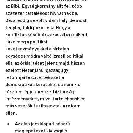
az Bibi.  Egységkormány állt fel, több 
százezer tartalékost hívhatnak be. 
Gáza  eddig se volt vidám hely, de most 
tényleg földi pokol lesz. Hogy a  
konfliktus későbbi szakaszában miként 
küzd meg a politikai  
következményekkel a hirtelen 
egységes módra váltó izraeli politikai  
elit, az óriási tétet jelent majd, hiszen 
ezelőtt Netanjáhú igazságügyi  
reformjai feszítették szét a 
demokratikus kereteket és nem kis 
részben  épp a nemzetbiztonsági 
intézményeket, mivel tartalékosok és 
más vezetők  is tiltakoztak a reform 
ellen.
Az első jom kippuri háború 
meglepetését kivizsgáló 