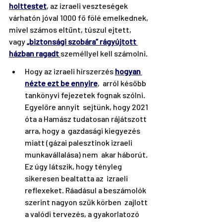
holttestet
, az izraeli veszteségek 
várhatón jóval 1000 fő fölé emelkednek, 
mivel számos eltűnt, túszul ejtett, 
vagy 
„biztonsági szobára” rágyújtott 
házban ragadt
személlyel kell számolni.
Hogy az izraeli hírszerzés 
hogyan 
nézte ezt be ennyire
,  arról később 
tankönyvi fejezetek fognak szólni. 
Egyelőre annyit  sejtünk, hogy 2021 
óta a Hamász tudatosan rájátszott 
arra, hogy a  gazdasági kiegyezés 
miatt (gázai palesztinok izraeli 
munkavállalása) nem  akar háborút. 
Ez úgy látszik, hogy tényleg 
sikeresen bealtatta az  izraeli 
reflexeket. Ráadásul a beszámolók 
szerint nagyon szűk körben  zajlott 
a valódi tervezés, a gyakorlatozó 