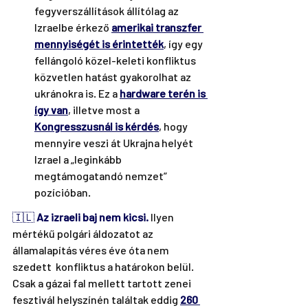
fegyverszállítások állítólag az 
Izraelbe érkező 
amerikai transzfer 
mennyiségét is érintették
, így egy 
fellángoló közel-keleti konfliktus 
közvetlen hatást gyakorolhat az 
ukránokra is. Ez a 
hardware terén is 
így van
, illetve most a 
Kongresszusnál is kérdés
, hogy 
mennyire veszi át Ukrajna helyét 
Izrael a „leginkább 
megtámogatandó nemzet” 
pozícióban.
🇮🇱 
Az izraeli baj nem kicsi. 
Ilyen  
mértékű polgári áldozatot az 
államalapítás véres éve óta nem 
szedett  konfliktus a határokon belül. 
Csak a gázai fal mellett tartott zenei  
fesztivál helyszínén találtak eddig 
260 