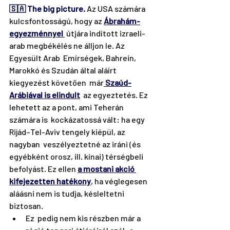
🇸🇦 The big picture. 
Az USA számára 
kulcsfontosságú, hogy az 
Ábrahám-
egyezménnyel
 útjára indított izraeli-
arab megbékélés ne álljon le. Az 
Egyesült Arab  Emírségek, Bahrein, 
Marokkó és Szudán által aláírt 
kiegyezést követően  már
Szaúd-
Arábiával is elindult
  az egyeztetés. Ez 
lehetett az a pont, ami Teherán 
számára is  kockázatossá vált: ha egy 
Rijád–Tel-Aviv tengely kiépül, az 
nagyban  veszélyeztetné az iráni (és 
egyébként orosz, ill. kínai) térségbeli  
befolyást. Ez ellen 
a mostani akció 
kifejezetten hatékony
,
 ha véglegesen 
aláásni nem is tudja, késleltetni 
biztosan.
Ez  pedig nem kis részben már a 