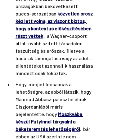
országokban bekövetkezett 
puccs-sorozatban 
közvetlen orosz 
kéz lett volna, az viszont biztos, 
hogy a kontextus előkészítésében 
részt vettek
:  a Wagner-csoport 
által tovább szított társadalmi 
feszültség és erőszak,  illetve a 
hadurak támogatása vagy az adott 
ellentéteket azonnali  kihasználása 
mindezt csak fokozták.
Hogy  megint lecsapnak a 
lehetőségre, az abból látszik, hogy 
Mahmúd Abbász  palesztin elnök 
Ciszjordániából máris 
bejelentette, hogy 
Moszkvába 
készül Putyinnal tárgyalni a 
béketeremtés lehetőségéről
,
  bár 
ebben az USA szerinte nem 