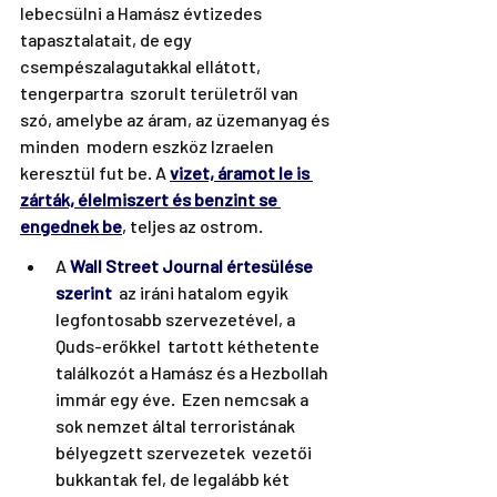
lebecsülni a Hamász évtizedes  
tapasztalatait, de egy 
csempészalagutakkal ellátott, 
tengerpartra  szorult területről van 
szó, amelybe az áram, az üzemanyag és 
minden  modern eszköz Izraelen 
keresztül fut be. A 
vizet, áramot le is 
zárták, élelmiszert és benzint se 
engednek be
,
 teljes az ostrom.
A 
Wall Street Journal értesülése 
szerint
 az iráni hatalom egyik 
legfontosabb szervezetével, a 
Quds-erőkkel  tartott kéthetente 
találkozót a Hamász és a Hezbollah 
immár egy éve.  Ezen nemcsak a 
sok nemzet által terroristának 
bélyegzett szervezetek  vezetői 
bukkantak fel, de legalább két 