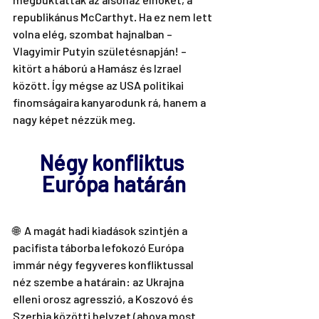
republikánus McCarthyt. Ha ez nem lett 
volna elég, szombat hajnalban –  
Vlagyimir Putyin születésnapján! –  
kitört a háború a Hamász és Izrael  
között. Így mégse az USA politikai 
finomságaira kanyarodunk rá, hanem a  
nagy képet nézzük meg.
Négy konfliktus 
Európa határán
🌐  A magát hadi kiadások szintjén a 
pacifista táborba lefokozó Európa  
immár négy fegyveres konfliktussal 
néz szembe a határain: az Ukrajna  
elleni orosz agresszió, a Koszovó és 
Szerbia közötti helyzet (ahova most  