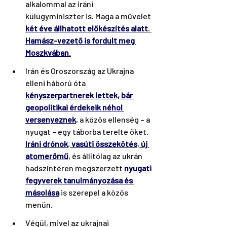
alkalommal az iráni  
külügyminiszter is. Maga a művelet 
két éve állhatott előkészítés alatt
. 
Hamász-vezető is fordult meg 
Moszkvában
.
Irán és Oroszország az Ukrajna 
elleni háború óta 
kényszerpartnerek lettek, bár 
geopolitikai érdekeik néhol 
versenyeznek
, a közös ellenség – a 
nyugat – egy táborba terelte őket. 
Iráni drónok
, 
vasúti összekötés
, 
új 
atomerőmű
, és állítólag az ukrán 
hadszíntéren megszerzett 
nyugati 
fegyverek tanulmányozása és 
másolása
 is szerepel a közös 
menün.
Végül, mivel az ukrajnai 