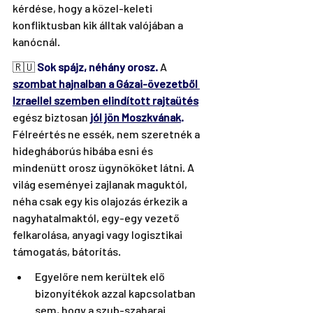
kérdése, hogy a közel-keleti 
konfliktusban kik álltak valójában a 
kanócnál.
🇷🇺 
Sok spájz, néhány orosz.
A 
szombat hajnalban a Gázai-övezetből 
Izraellel szemben elindított rajtaütés
egész biztosan 
jól jön Moszkvának
.
Félreértés ne essék, nem szeretnék a 
hidegháborús hibába esni és  
mindenütt orosz ügynököket látni. A 
világ eseményei zajlanak maguktól,  
néha csak egy kis olajozás érkezik a 
nagyhatalmaktól, egy-egy vezető  
felkarolása, anyagi vagy logisztikai 
támogatás, bátorítás.
Egyelőre nem kerültek elő 
bizonyítékok azzal kapcsolatban 
sem, hogy a szub-szaharai 