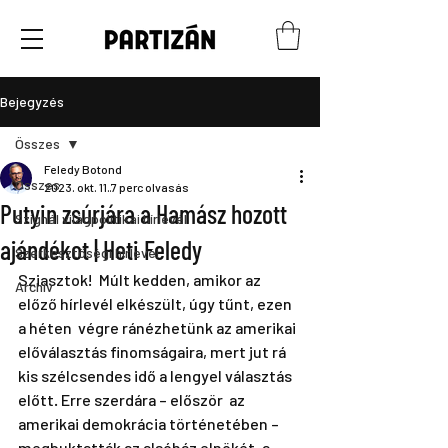
Bejegyzés
Összes
Feledy Botond
Összes
2023. okt. 11.
7 perc olvasás
Putyin zsúrjára a Hamász hozott
Szignál világpolitikai hírlevél
ajándékot | Heti Feledy
Szerkesztőségi hírlevél
Sziasztok!  Múlt kedden, amikor az 
Archív
előző hírlevél elkészült, úgy tűnt, ezen 
a héten  végre ránézhetünk az amerikai 
előválasztás finomságaira, mert jut rá  
kis szélcsendes idő a lengyel választás 
előtt. Erre szerdára – először  az 
amerikai demokrácia történetében – 
megbuktatták az alsóház elnökét, a  