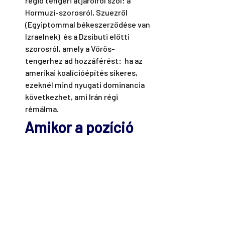
régió tengeri átjáróiról szól: a  
Hormuzi-szorosról, Szuezről 
(Egyiptommal békeszerződése van 
Izraelnek)  és a Dzsibuti előtti 
szorosról, amely a Vörös-
tengerhez ad hozzáférést:  ha az 
amerikai koalícióépítés sikeres, 
ezeknél mind nyugati dominancia  
következhet, ami Irán régi 
rémálma.
Amikor a pozíció 
sem segít
🇺🇲  A múlt héten több olyan eset is 
volt, amikor önmagában a hatalmi  
pozíció nem jelentett segítséget. 
Ahogy az izraeli kormányfőnek, úgy az  
amerikai házelnöknek sem adott 
könnyebbséget. Kevin McCarthyval 