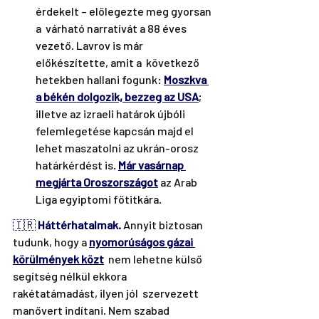
érdekelt – előlegezte meg gyorsan 
a  várható narratívát a 88 éves 
vezető. Lavrov is már 
előkészítette, amit a  következő 
hetekben hallani fogunk: 
Moszkva 
a békén dolgozik, bezzeg az USA
; 
illetve az izraeli határok újbóli 
felemlegetése kapcsán majd el 
lehet maszatolni az ukrán-orosz 
határkérdést is. 
Már vasárnap 
megjárta Oroszországot
 az Arab 
Liga egyiptomi főtitkára.
🇮🇷 
Háttérhatalmak.
Annyit biztosan 
tudunk, hogy a 
nyomorúságos gázai 
körülmények közt
  nem lehetne külső 
segítség nélkül ekkora 
rakétatámadást, ilyen jól  szervezett 
manővert indítani. Nem szabad 