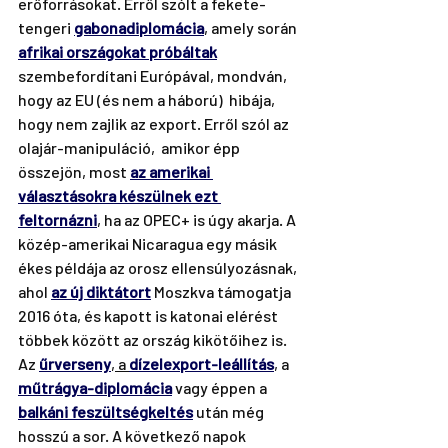
erőforrásokat. Erről szólt a fekete-
tengeri 
gabonadiplomácia
, amely során 
afrikai országokat próbáltak
szembefordítani Európával, mondván, 
hogy az EU (és nem a háború)  hibája, 
hogy nem zajlik az export. Erről szól az 
olajár-manipuláció,  amikor épp 
összejön, most 
az amerikai 
választásokra készülnek ezt 
feltornázni
, ha az OPEC+ is úgy akarja. A 
közép-amerikai Nicaragua egy másik 
ékes példája az orosz ellensúlyozásnak, 
ahol 
az új diktátort
 Moszkva támogatja 
2016 óta, és kapott is katonai elérést 
többek között az ország kikötőihez is. 
Az 
űrverseny
, a 
dízelexport-leállítás
, a 
műtrágya-diplomácia
 vagy éppen a 
balkáni feszültségkeltés
 után még 
hosszú a sor. A következő napok 