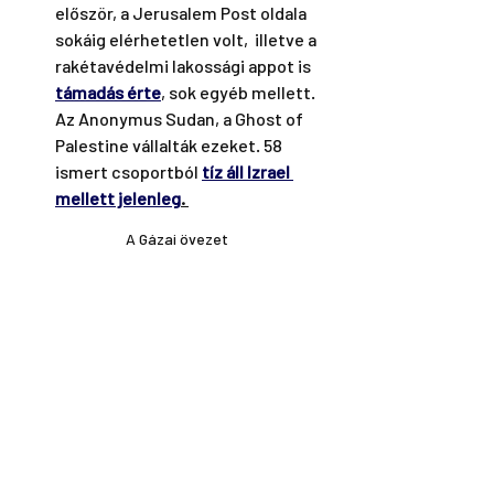
először, a Jerusalem Post oldala 
sokáig elérhetetlen volt,  illetve a 
rakétavédelmi lakossági appot is 
támadás érte
, sok egyéb mellett. 
Az Anonymus Sudan, a Ghost of 
Palestine vállalták ezeket. 58 
ismert csoportból 
tíz áll Izrael 
mellett jelenleg
. 
A Gázai övezet