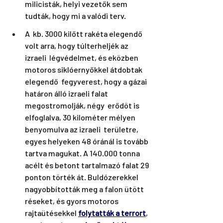
milicisták, helyi vezetők sem  
tudták, hogy mi a valódi terv.
A  kb. 3000 kilőtt rakéta elegendő 
volt arra, hogy túlterheljék az 
izraeli  légvédelmet, és eközben 
motoros siklóernyőkkel átdobtak 
elegendő  fegyverest, hogy a gázai 
határon álló izraeli falat 
megostromolják, négy  erődöt is 
elfoglalva, 30 kilométer mélyen 
benyomulva az izraeli  területre, 
egyes helyeken 48 óránál is tovább 
tartva magukat. A 140.000 tonna 
acélt és betont tartalmazó falat 29 
ponton törték át. Buldózerekkel 
nagyobbították meg a falon ütött 
réseket, és gyors motoros 
rajtaütésekkel 
folytatták a terrort
,