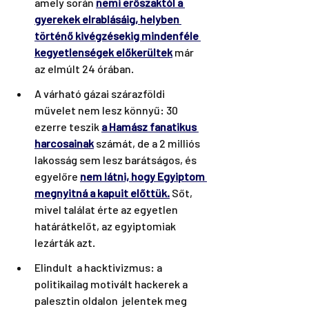
amely során 
nemi erőszaktól a 
gyerekek elrablásáig, helyben 
történő kivégzésekig mindenféle 
kegyetlenségek előkerültek
 már 
az elmúlt 24 órában.
A várható gázai szárazföldi 
művelet nem lesz könnyű: 30 
ezerre teszik 
a Hamász fanatikus 
harcosainak
 számát, de a 2 milliós 
lakosság sem lesz barátságos, és 
egyelőre 
nem látni, hogy Egyiptom 
megnyitná a kapuit 
előttük
.
 Sőt, 
mivel találat érte az egyetlen 
határátkelőt, az egyiptomiak 
lezárták azt.
Elindult  a hacktivizmus: a 
politikailag motivált hackerek a 
palesztin oldalon  jelentek meg 