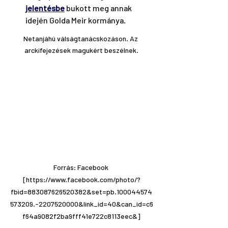
jelentésbe
 bukott meg annak 
idején Golda Meir kormánya.
Netanjáhú válságtanácskozáson. Az 
arckifejezések magukért beszélnek.
Forrás: Facebook 
[https://www.facebook.com/photo/?
fbid=883087626520382&set=pb.100044574
573209.-2207520000&link_id=40&can_id=c6
f64a9082f2ba9fff41e722c8113eec&]