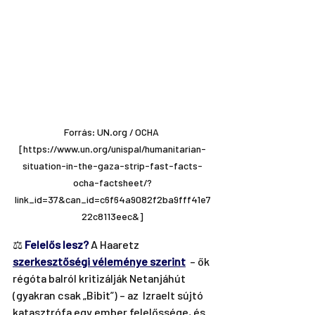
Forrás: UN.org / OCHA 
[https://www.un.org/unispal/humanitarian-
situation-in-the-gaza-strip-fast-facts-
ocha-factsheet/?
link_id=37&can_id=c6f64a9082f2ba9fff41e7
22c8113eec&]
⚖️ 
Felelős lesz?
A Haaretz 
szerkesztőségi véleménye szerint
  – ők 
régóta balról kritizálják Netanjáhút 
(gyakran csak „Bibit”) – az  Izraelt sújtó 
katasztrófa egy ember felelőssége, és 