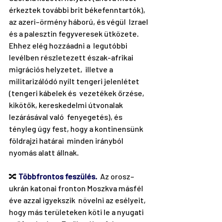
érkeztek további brit békefenntartók), 
az azeri–örmény háború, és végül  Izrael 
és a palesztin fegyveresek ütközete. 
Ehhez elég hozzáadni a  legutóbbi 
levélben részletezett észak-afrikai 
migrációs helyzetet,  illetve a 
militarizálódó nyílt tengeri jelenlétet 
(tengeri kábelek és  vezetékek őrzése, 
kikötők, kereskedelmi útvonalak 
lezárásával való  fenyegetés), és 
tényleg úgy fest, hogy a kontinensünk 
földrajzi határai  minden irányból 
nyomás alatt állnak.
🔀 
Többfrontos feszülés.
  Az orosz–
ukrán katonai fronton Moszkva másfél 
éve azzal igyekszik  növelni az esélyeit, 
hogy más területeken köti le a nyugati  