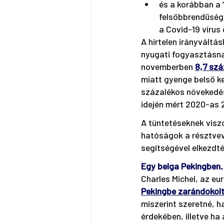
és a korábban a 
felsőbbrendűségé
a Covid-19 vírus
A hirtelen irányváltás
nyugati fogyasztásnak
novemberben 
8,7 szá
miatt gyenge belső k
százalékos növekedés
idején mért 2020-as 
A tüntetéseknek visz
hatóságok a résztvev
segítségével elkezdté
Egy belga Pekingben.
Charles Michel, az eu
Pekingbe zarándokol
miszerint szeretné, h
érdekében, illetve h