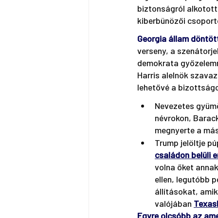
biztonságról alkotott
kiberbünözői csoport
Georgia állam döntöt
verseny, a szenátorj
demokrata győzelemm
Harris alelnök szava
lehetővé a bizottságo
Nevezetes gyümö
névrokon, Barack
megnyerte a máso
Trump jelöltje p
családon belüli 
volna őket annak
ellen, legutóbb 
állításokat, ami
valójában 
Texas
Egyre olcsóbb az ame