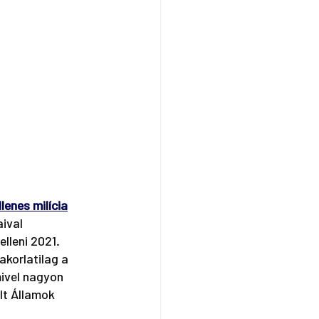
lenes milícia
ival 
lleni 2021. 
korlatilag a 
ivel nagyon 
lt Államok 