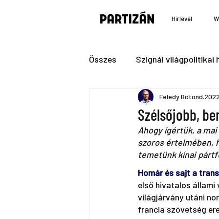
Hírlevél
W
Összes
Szignál világpolitikai h
Feledy Botond
2022
Szélsőjobb, ben
Ahogy ígértük, a mai
szoros értelmében, h
temetünk kínai pártfő
Homár és sajt a tran
első hivatalos állam
világjárvány utáni no
francia szövetség er