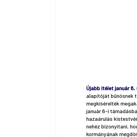
Újabb ítélet január 6
alapítóját bűnösnek t
megkísérelték megakad
január 6-i támadásban
hazaárulás kistestvé
nehéz bizonyítani, h
kormányának megdöntés