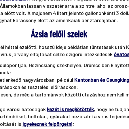
Államokban lassan visszatér arra a szintre, ahol az orosz
 előtt volt. A majdnem 4 litert jelentő gallononkénti 3 doll
yhat karácsony előtt az amerikaiak pénztárcájában. 
Ázsia felőli szelek
l héttel ezelőtti, hosszú ideje példátlan tüntetések után 
vírus járvány elfojtását célzó szigorú intézkedések 
óvatos
ndulópontján, Hszincsiang székhelyén, Ürümcsiben kinyitott
acok; 
etlenkedő nagyvárosban, például 
Kantonban és Csungkin
árásokon és tesztelési előírásokon; 
sen, de még a tartományok közötti utazáshoz nem kell má
zgó városi hatóságok 
kezét is megkötötték
,
 hogy ne tudja
áztömböket, boltokat, gyárakat bezáratni a vírus terjedés
oltását is 
igyekeznek felpörgetni
; 