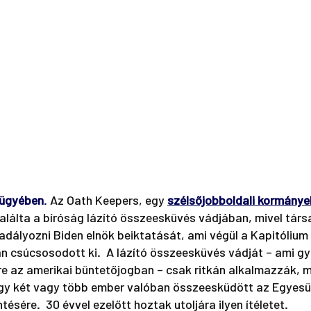
. ügyében
. 
Az Oath Keepers, egy 
szélsőjobboldali kormányel
alálta a bíróság lázító összeesküvés vádjában, mivel társa
ályozni Biden elnök beiktatását, ami végül a Kapitólium e
 csúcsosodott ki.  A lázító összeesküvés vádját – ami gya
re az amerikai büntetőjogban – csak ritkán alkalmazzák, m
ogy két vagy több ember valóban összeesküdött az Egyesü
ére.  30 évvel ezelőtt hoztak utoljára ilyen ítéletet.