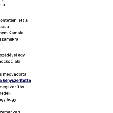
l a 
ntetlen lett a 
pása 
 nem Kamala 
 számukra 
szédével egy 
ockot, aki 
 is megvádolta
a kényszerítette
gmegszakítás 
redek 
agy hogy 
 üzemanyag 