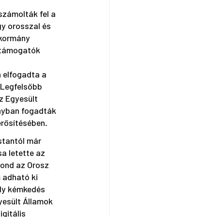
számolták fel a 
y orosszal és 
 kormány 
t támogatók 
 elfogadta a 
 Legfelsőbb 
z Egyesült 
nyban fogadták 
rősítésében.
tantól már 
a letette az 
ond az Orosz 
 adható ki 
ely kémkedés 
yesült Államok 
gitális 