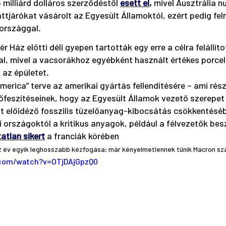
milliárd dolláros szerződéstől 
esett el
,
 mivel Ausztrália nu
tjárókat vásárolt az Egyesült Államoktól, ezért pedig fe
aországgal.
r Ház előtti déli gyepen tartották egy erre a célra felállíto
al, mivel a vacsorákhoz egyébként használt értékes porcel
 az épületet. 
feszítéseinek, hogy az Egyesült Államok vezető szerepet 
t előidéző fosszilis tüzelőanyag-kibocsátás csökkentéséb
di országoktól a kritikus anyagok, például a félvezetők be
atlan sikert
a franciák körében
 év egyik leghosszabb kézfogása: már kényelmetlennek tűnik Macron sz
.com/watch?v=OTjDAjGpzQ0