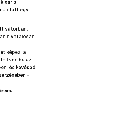
kleáris 
lmondott egy 
tt sátorban, 
án hivatalosan 
töltsön be az 
en, és kevésbé 
szerzésében – 
ámára.