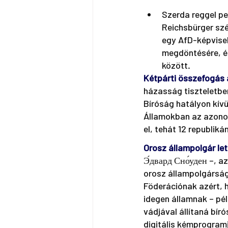
Szerda reggel pe
Reichsbürger szé
egy AfD-képvisel
megdöntésére, és
között. 
Kétpárti összefogás
házasság tiszteletben
Bíróság hatályon kívü
Államokban az azono
el, tehát 12 republi
Orosz állampolgár let
Э́двард Сно́уден –, 
orosz állampolgárság
Föderációnak azért, 
idegen államnak – pé
vádjával állítaná bír
digitális kémprogramj