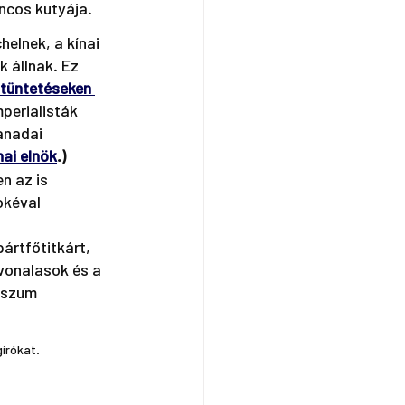
áncos kutyája.
helnek, a kínai 
 állnak. Ez 
tüntetéseken 
perialisták 
anadai 
nai elnök
.)
n az is 
okéval 
pártfőtitkárt, 
vonalasok és a 
sszum 
írókat.