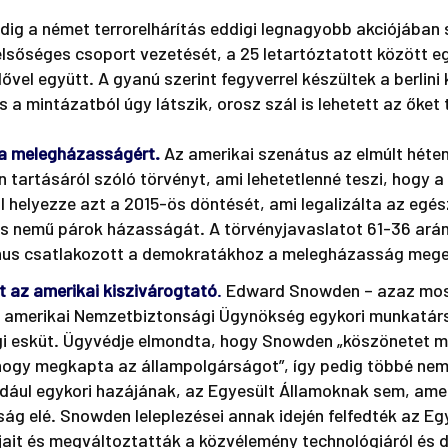
dig a német terrorelhárítás eddigi legnagyobb akciójában 
lsőséges csoport vezetését, a 25 letartóztatott között eg
ővel együtt. A gyanú szerint fegyverrel készültek a berlini
 a mintázatból úgy látszik, orosz szál is lehetett az őke
 a melegházasságért.
Az amerikai szenátus az elmúlt héten
 tartásáról szóló törvényt, ami lehetetlenné teszi, hogy a
l helyezze azt a 2015-ös döntését, ami legalizálta az egés
s nemű párok házasságát. A törvényjavaslatot 61-36 ará
kánus csatlakozott a demokratákhoz a melegházasság mege
t az amerikai kiszivárogtató
.
 Edward Snowden – azaz mos
az amerikai Nemzetbiztonsági Ügynökség egykori munkatárs
i esküt. Ügyvédje elmondta, hogy Snowden „köszönetet m
hogy megkapta az állampolgárságot”, így pedig többé nem
ldául egykori hazájának, az Egyesült Államoknak sem, am
óság elé. Snowden leleplezései annak idején felfedték az Eg
ait és megváltoztatták a közvélemény technológiáról és di