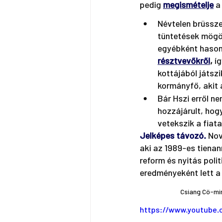
pedig 
megismételje
a
Névtelen brüssze
tüntetések mögöt
egyébként hasonl
résztvevőkről
,
 í
kottájából játszi
kormányfő, akit 
Bár Hszi erről ne
hozzájárult, hog
vetekszik a fiat
Jelképes távozó.
Nov
aki az 1989-es tiena
reform és nyitás pol
eredményeként lett a
Csiang Cö-min
https://www.youtube