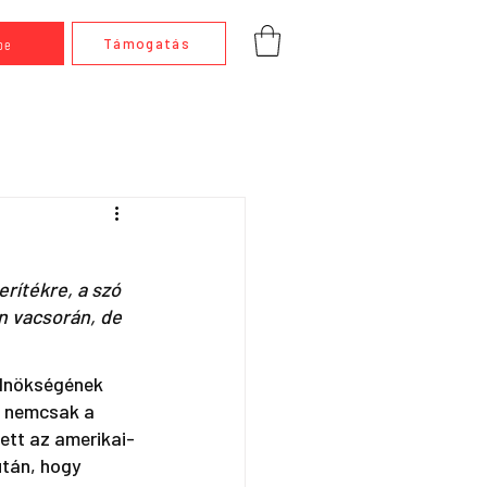
be
Támogatás
rítékre, a szó 
 vacsorán, de 
elnökségének 
y nemcsak a 
ett az amerikai-
tán, hogy 