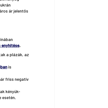
-ukrán 
áros ár jelentős 
Kínában 
 enyhítése
. 
ak a plázák, az 
gban
is 
r friss negatív 
nak kényük-
e esetén.