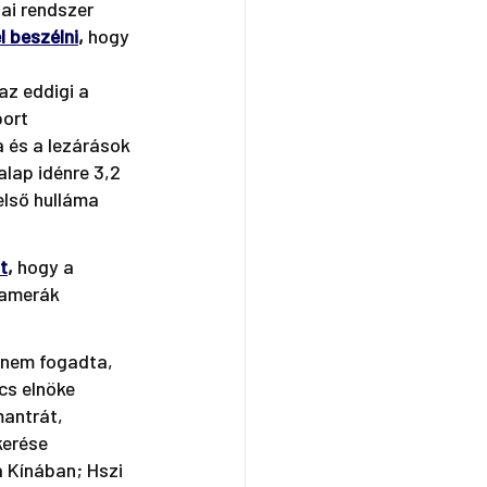
ai rendszer 
l beszélni
,
 hogy 
az eddigi a 
ort 
a és a lezárások 
lap idénre 3,2 
lső hulláma 
t
,
 hogy a 
kamerák 
 nem fogadta, 
cs elnöke 
mantrát, 
kerése 
 Kínában; Hszi 