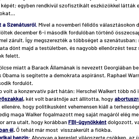
 képét; egyben rendkívül szofisztikált eszközökkel látták e
okat...
t a Szenátusról
. 
Mivel a novemberi félidős választásokon dö
elöltek december 6-i második fordulóban történő összecsa
el zárult. Így megszerezték a többséget a szenátusban:
zata dönt majd a testületben, és nagyobb ellenőrzést tesz
k felett.
lcse miatt a Barack Államának is nevezett Georgiában be
 Obama is segítette a demokrata aspiránst, Raphael Warn
dik fordulót. 
úp volt a konzervatív párt hátán: Herschel Walkert több nő
erőszakkal
,
 két volt barátnője azt állította, hogy 
abortuszr
 ellenére, hogy politikusként vehemensen kiáll a terhessé
pedig maga Walker fogalmazott meg saját magáról elég me
kor arra utalt, hogy korábban
FBI-ügynökként
dolgozott, v
ban él
.
 Ő tehát már most  visszakerült a fiókba.
rikai benzin
:
 Ahogyan a kereslet világszerte csökken, az