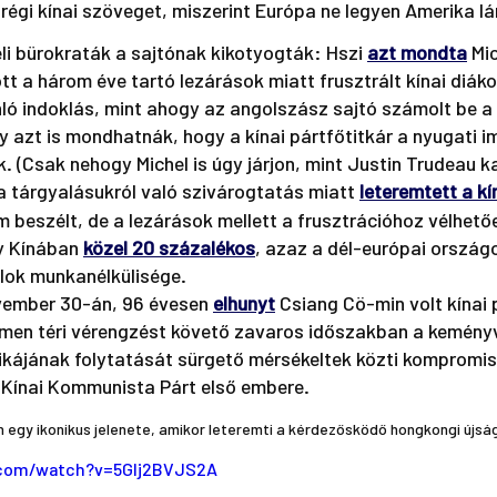
 régi kínai szöveget, miszerint Európa ne legyen Amerika l
li bürokraták a sajtónak kikotyogták: Hszi 
azt mondta
Mic
t a három éve tartó lezárások miatt frusztrált kínai diákok
ó indoklás, mint ahogy az angolszász sajtó számolt be a 
gy azt is mondhatnák, hogy a kínai pártfőtitkár a nyugati im
k. (Csak nehogy Michel is úgy járjon, mint Justin Trudeau k
a tárgyalásukról való szivárogtatás miatt 
leteremtett a kí
m beszélt, de a lezárások mellett a frusztrációhoz vélhetőe
y Kínában 
közel 20 százalékos
, azaz a dél-európai ország
alok munkanélkülisége.
ember 30-án, 96 évesen 
elhunyt
 Csiang Cö-min volt kínai 
nmen téri vérengzést követő zavaros időszakban a kemény
itikájának folytatását sürgető mérsékeltek közti kompromi
 Kínai Kommunista Párt első embere. 
 egy ikonikus jelenete, amikor leteremti a kérdezősködő hongkongi újság
.com/watch?v=5GIj2BVJS2A