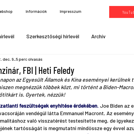
ebshop
Információk
Impresszum
YouTu
írlevél
Szerkesztőségi hírlevél
Archív
. dec. 9.
5 perc olvasás
zinár, FBI | Heti Feledy
 napon az Egyesült Államok és Kína eseményei kerülnek te
iszen megnézzük többek közt, mi történt a Biden-Macron
titkárt is. Gyertek, nézzük! 
szatlanti feszültségek enyhítése érdekében
. 
Joe Biden az 
i vacsoráján vendégül látta Emmanuel Macront. Az esemén
rmalitáshoz való visszatérést testesítette meg, de igyekez
ejének tartósságát is megmutatni mindössze egy évvel azu