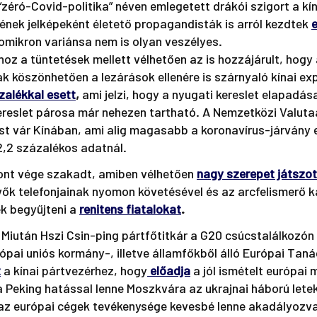
“zéró-Covid-politika” néven emlegetett drákói szigort a kín
nek jelképeként életető propagandisták is arról kezdtek
e
 omikron variánsa nem is olyan veszélyes.
hoz a tüntetések mellett vélhetően az is hozzájárult, hogy 
 köszönhetően a lezárások ellenére is szárnyaló kínai exp
zalékkal esett
,
 ami jelzi, hogy a nyugati kereslet elapadás
ereslet párosa már nehezen tartható. A Nemzetközi Valutaa
t vár Kínában, ami alig magasabb a koronavírus-járvány e
2,2 százalékos adatnál. 
ont vége szakadt, amiben vélhetően 
nagy szerepet játszot
ők telefonjainak nyomon követésével és az arcfelismerő 
k begyűjteni a 
renitens fiatalokat
. 
 Miután Hszi Csin-ping pártfőtitkár a G20 csúcstalálkozón
rópai uniós kormány-, illetve államfőkből álló Európai Taná
t
 a kínai pártvezérhez, hogy
 előadja
a jól ismételt európai 
a Peking hatással lenne Moszkvára az ukrajnai háború lete
a az európai cégek tevékenysége kevesbé lenne akadályozva