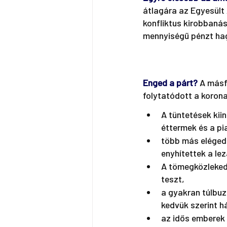
átlagára az Egyesült 
konfliktus kirobbanása
mennyiségű pénzt hag
Enged a párt?
A másfé
folytatódott a korona
A tüntetések kii
éttermek és a pi
több más eléged
enyhítettek a lez
A tömegközlekedé
teszt,
a gyakran túlbu
kedvük szerint h
az idős emberek 