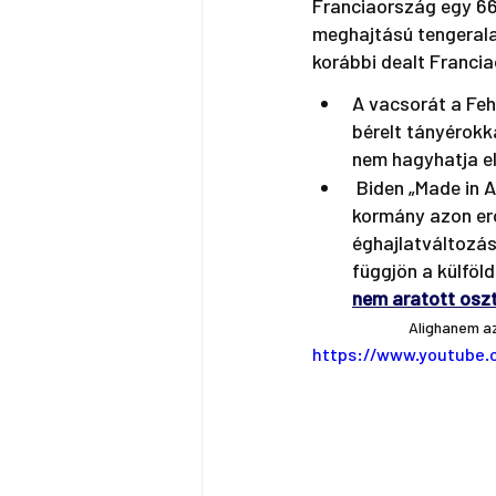
Franciaország egy 66 
meghajtású tengeralat
korábbi dealt Franci
A vacsorát a Fehé
bérelt tányérokk
nem hagyhatja el
 Biden „Made in America” terve az amerikai gyártás fellendítésére – ami részét képezi a 
kormány azon erő
éghajlatváltozás
függjön a külföl
nem aratott oszt
Alighanem az
https://www.youtube