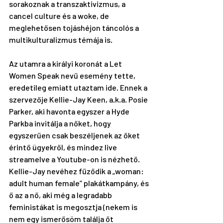
sorakoznak a transzaktivizmus, a 
cancel culture és a woke, de 
meglehetősen tojáshéjon táncolós a 
multikulturalizmus témája is.
Az utamra a királyi koronát a 
Let 
Women Speak
 nevű esemény tette, 
eredetileg emiatt utaztam ide. Ennek a 
szervezője Kellie-Jay Keen, a.k.a. Posie 
Parker, aki havonta egyszer a Hyde 
Parkba invitálja a nőket, hogy 
egyszerűen csak beszéljenek az őket 
érintő ügyekről, és mindez live 
streamelve a Youtube-on is nézhető. 
Kellie-Jay nevéhez fűződik a „woman: 
adult human female” 
plakátkampány
, és 
ő az a nő, aki még a legradabb 
feministákat is megosztja (nekem is 
nem egy ismerősöm találja őt 