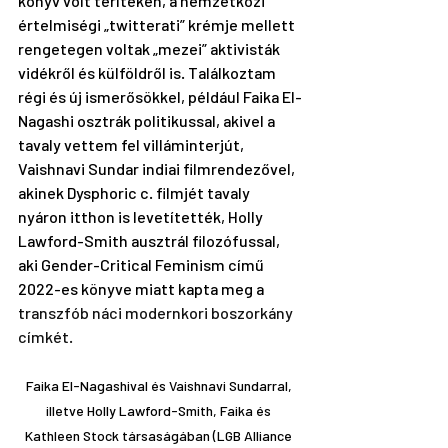
könyv volt terítéken, a nemzetközi 
értelmiségi „twitterati” krémje mellett 
rengetegen voltak „mezei” aktivisták 
vidékről és külföldről is. Találkoztam 
régi és új ismerősökkel, például Faika El-
Nagashi osztrák politikussal, akivel a 
tavaly vettem fel 
villáminterjút
, 
Vaishnavi Sundar indiai filmrendezővel, 
akinek 
Dysphoric
 c. filmjét tavaly 
nyáron itthon is levetítették, 
Holly 
Lawford-Smith
 ausztrál filozófussal, 
aki Gender-Critical Feminism című 
2022-es könyve miatt kapta meg a 
transzfób náci modernkori boszorkány 
címkét.
Faika El-Nagashival és Vaishnavi Sundarral, 
illetve Holly Lawford-Smith, Faika és 
Kathleen Stock társaságában (LGB Alliance 