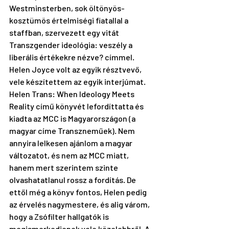
Westminsterben, sok öltönyös-
kosztümös értelmiségi fiatallal a 
staffban, szervezett egy vitát 
Transzgender ideológia: veszély a 
liberális értékekre nézve? címmel. 
Helen Joyce volt az egyik résztvevő, 
vele készítettem az egyik interjúmat. 
Helen Trans: When Ideology Meets 
Reality című könyvét lefordíttatta és 
kiadta az MCC is Magyarországon (a 
magyar címe Transzneműek). Nem 
annyira lelkesen ajánlom a magyar 
változatot, és nem az MCC miatt, 
hanem mert szerintem szinte 
olvashatatlanul rossz a fordítás. De 
ettől még a könyv fontos, Helen pedig 
az érvelés nagymestere, és alig várom, 
hogy a Zsófilter hallgatók is 
megismerkedjenek vele közelebbről. A 