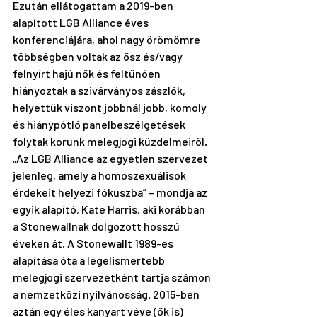
Ezután ellátogattam a 2019-ben 
alapított 
LGB Alliance éves 
konferenciájára
, ahol nagy örömömre 
többségben voltak az ősz és/vagy 
felnyírt hajú nők és feltűnően 
hiányoztak a szivárványos zászlók, 
helyettük viszont jobbnál jobb, komoly 
és hiánypótló panelbeszélgetések 
folytak korunk melegjogi küzdelmeiről. 
„Az LGB Alliance az egyetlen szervezet 
jelenleg, amely a homoszexuálisok 
érdekeit helyezi fókuszba” – mondja az 
egyik alapító, Kate Harris, aki korábban 
a 
Stonewallnak
 dolgozott hosszú 
éveken át. A Stonewallt 1989-es 
alapítása óta a legelismertebb 
melegjogi szervezetként tartja számon 
a nemzetközi nyilvánosság. 2015-ben 
aztán egy éles kanyart véve (ők is) 