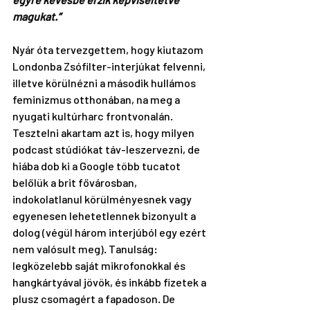
magukat.”
Nyár óta tervezgettem, hogy kiutazom 
Londonba Zsófilter-interjúkat felvenni, 
illetve körülnézni a második hullámos 
feminizmus otthonában, na meg a 
nyugati kultúrharc frontvonalán. 
Tesztelni akartam azt is, hogy milyen 
podcast stúdiókat táv-leszervezni, de 
hiába dob ki a Google több tucatot 
belőlük a brit fővárosban, 
indokolatlanul körülményesnek vagy 
egyenesen lehetetlennek bizonyult a 
dolog (végül három interjúból egy ezért 
nem valósult meg). Tanulság: 
legközelebb saját mikrofonokkal és 
hangkártyával jövök, és inkább fizetek a 
plusz csomagért a fapadoson. De 