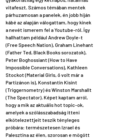
vitafeszt. Számos témában mentek 
párhuzamosan a panelek, én jobb híján 
kábé az alapján válogattam, hogy kinek 
a nevét ismerem fel a Youtube-ról. Így 
hallhattam például Andrew Doyle-t 
(Free Speech Nation), Graham Linehant 
(Father Ted, Black Books sorozatok), 
Peter Boghossiant (How to Have 
Impossible Conversations), Kathleen 
Stockot (Material Girls, ő volt már a 
Partizánon
 is), Konstantin Kisint 
(Triggernometry) és Winston Marshallt 
(The Spectator). Képet kaptam arról, 
hogy a mik az aktuális hot topic-ok, 
amelyek a szólásszabadság itteni 
elkötelezettjeit teszik tényleges 
próbára: természetesen Izrael és 
Palesztina az élen, szorosan e mögött 