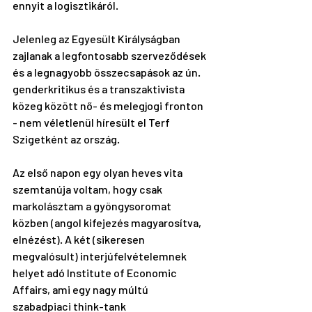
ennyit a logisztikáról.
Jelenleg az Egyesült Királyságban 
zajlanak a legfontosabb szerveződések 
és a legnagyobb összecsapások az ún. 
genderkritikus és a transzaktivista 
közeg között nő- és melegjogi fronton 
- nem véletlenül híresült el Terf 
Szigetként az ország.
Az első napon egy olyan heves vita 
szemtanúja voltam, hogy csak 
markolásztam a gyöngysoromat 
közben (angol kifejezés magyarosítva, 
elnézést). A két (sikeresen 
megvalósult) interjúfelvételemnek 
helyet adó 
Institute of Economic 
Affairs,
 ami egy nagy múltú 
szabadpiaci think-tank 