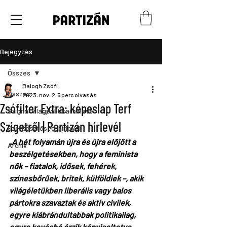
Bejegyzés
Összes
Balogh Zsófi
Összes
2023. nov. 2.
5 perc olvasás
Zsófilter Extra: képeslap Terf
Szignál világpolitikai hírlevél
Szigetről | Partizán hírlevél
Szerkesztőségi hírlevél
„A hét folyamán újra és újra előjött a 
Archív
beszélgetésekben, hogy a feminista 
nők – fiatalok, 
idősek, fehérek, 
színesbőrűek, britek, külföldiek –, akik 
világéletükben liberális vagy balos 
pártokra szavaztak és aktív civilek, 
egyre kiábrándultabbak politikailag, 
egyre kevésbé érzik képviseltetve 