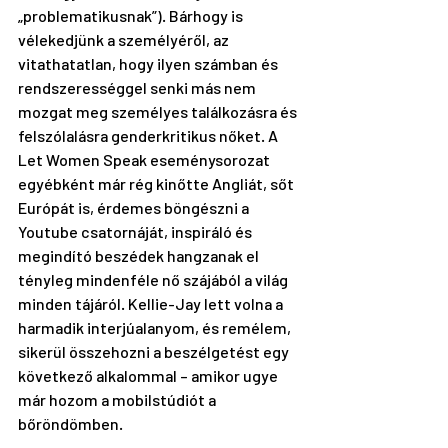
„problematikusnak”). Bárhogy is 
vélekedjünk a személyéről, az 
vitathatatlan, hogy ilyen számban és 
rendszerességgel senki más nem 
mozgat meg személyes találkozásra és 
felszólalásra genderkritikus nőket. A 
Let Women Speak eseménysorozat 
egyébként már rég kinőtte Angliát, sőt 
Európát is, érdemes böngészni a 
Youtube csatornáját
, inspiráló és 
megindító beszédek hangzanak el 
tényleg mindenféle nő szájából a világ 
minden tájáról. Kellie-Jay lett volna a 
harmadik interjúalanyom, és remélem, 
sikerül összehozni a beszélgetést egy 
következő alkalommal – amikor ugye 
már hozom a mobilstúdiót a 
bőröndömben.