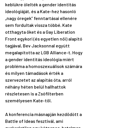
keblükre ölelték a gender identitás 
ideológiáját, és a Kate-hez hasonló 
„nagy öregek” fenntartásai ellenére 
sem fordultak vissza többé. Kate 
otthagyta őket és a Gay Liberation 
Front egykori (és egyetlen női) alapító 
tagjával, Bev Jacksonnal együtt 
megalapította az LGB Alliance-t. Hogy 
a gender identitás ideológia miért 
probléma a homoszexuálisok számára 
és milyen támadások érték a 
szervezetet az alapítás óta, arról 
néhány héten belül hallhattok 
részletesen is a Zsófilterben 
személyesen Kate-től.
A konferencia másnapján kezdődött a 
Battle of Ideas
 fesztivál, ami 
gyakorlatilag egy kétnapos, hatalmas 