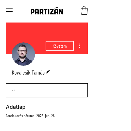
További műveletek
Követem
Szerző
Kovalcsik Tamás
Adatlap
Csatlakozás dátuma: 2025. jún. 26.