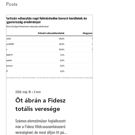
Posts
2026. máj. 18.
∙
3
min
Öt ábrán a Fidesz
totális veresége
Számos elemzőműsor foglalkozott
már a Fidesz földcsuszamlásszerű
vereségével, de most álljon itt pár