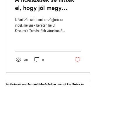
el, hogy jól megy
Magyarországnak
A Partizán Adatpont országjárásra
indul, melynek keretén belül
Kovalcsik Tamás több városban élő
rendezvényeken fogja bemutatni a
2026-os országgyűlési választások
és a Partizán választás napi
felmérésének legérdekesebb
adatait. A választási
409
0
eredményekből ugyanis nem elég
csak az országos erőviszonyokat
szemlélni – érdemes mögéjük is
nézni: adatokkal, térképekkel
megérteni, hogy hogyan dőlt el
valójában ez a választás. Az első
helyszínek Békéscsaba,
Székesfehérvár, Pécs, és Budapest!
Az...