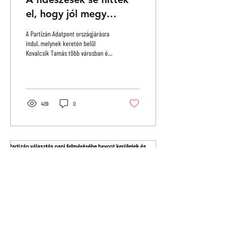
el, hogy jól megy
Magyarországnak
A Partizán Adatpont országjárásra
indul, melynek keretén belül
Kovalcsik Tamás több városban élő
rendezvényeken fogja bemutatni a
2026-os országgyűlési választások
és a Partizán választás napi
felmérésének legérdekesebb
adatait. A választási
409
0
eredményekből ugyanis nem elég
csak az országos erőviszonyokat
szemlélni – érdemes mögéjük is
nézni: adatokkal, térképekkel
megérteni, hogy hogyan dőlt el
valójában ez a választás. Az első
helyszínek Békéscsaba,
Székesfehérvár, Pécs, és Budapest!
Az...