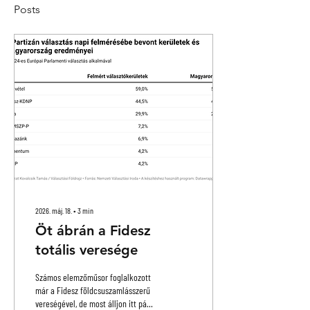
Posts
2026. máj. 18.
∙
3
min
Öt ábrán a Fidesz
totális veresége
Számos elemzőműsor foglalkozott
már a Fidesz földcsuszamlásszerű
vereségével, de most álljon itt pár