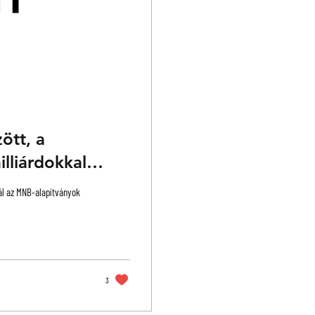
ött, a
lliárdokkal
vél
nál az MNB-alapítványok
3