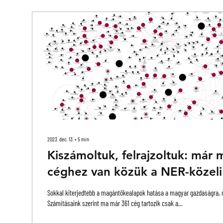
2023. dec. 13.
∙
5
min
Kiszámoltuk, felrajzoltuk: már
céghez van közük a NER-közeli
magántőkealapoknak | Partizán 
Sokkal kiterjedtebb a magántőkealapok hatása a magyar gazdaságra, m
Számításaink szerint ma már 361 cég tartozik csak a...