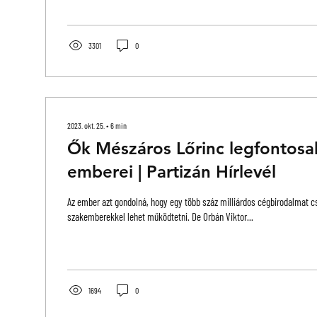
3301
0
2023. okt. 25.
∙
6
min
Ők Mészáros Lőrinc legfontosa
emberei | Partizán Hírlevél
Az ember azt gondolná, hogy egy több száz milliárdos cégbirodalmat cs
szakemberekkel lehet működtetni. De Orbán Viktor...
1694
0