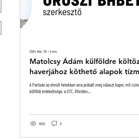
2024. febr. 28.
∙
3
min
Matolcsy Ádám külföldre költöz
haverjához köthető alapok tízmi
gyarapodhattak | Partizán Hírle
A Partizán az elmúlt hetekben arra próbált meg választ kapni, mit csi
külföldi érdekeltsége, a GTC. Röviden:...
3630
0