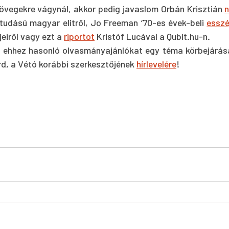
zövegekre vágynál, akkor pedig javaslom Orbán Krisztián 
n
ltudású magyar elitről, Jo Freeman ‘70-es évek-beli 
esszé
eiről vagy ezt a 
riportot
 Kristóf Lucával a Qubit.hu-n.
z ehhez hasonló olvasmányajánlókat egy téma körbejárás
árd, a Vétó korábbi szerkesztőjének 
hírlevelére
!