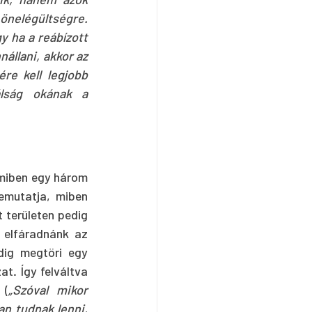
önelégültségre. 
y ha a reábízott 
llani, akkor az 
re kell legjobb 
lság okának a 
miben egy három 
emutatja, miben 
 területen pedig 
 elfáradnánk az 
ig megtöri egy 
t. Így felváltva 
 (
„Szóval mikor 
n tudnak lenni, 