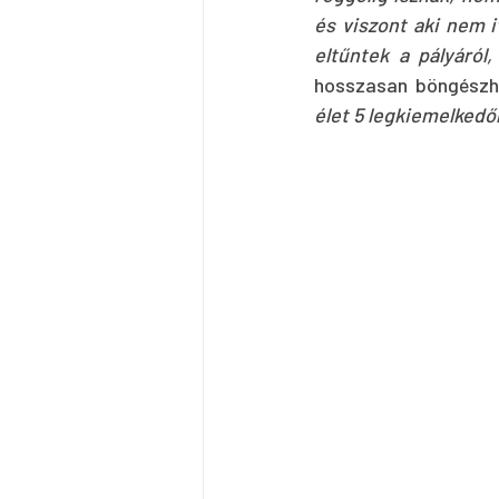
és viszont aki nem 
eltűntek a pályáról
hosszasan böngészhe
élet 5 legkiemelkedőb