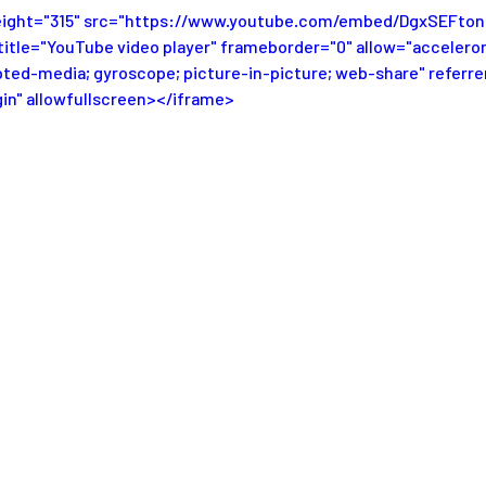
height="315" src="https://www.youtube.com/embed/DgxSEFto
itle="YouTube video player" frameborder="0" allow="accelerom
pted-media; gyroscope; picture-in-picture; web-share" referre
in" allowfullscreen></iframe>