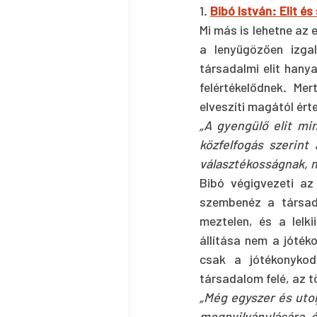
1. 
Bibó István: Elit és
Mi más is lehetne az 
a lenyűgözően izgal
társadalmi elit hanya
felértékelődnek. Mer
elveszíti magától ért
„A gyengülő elit mi
közfelfogás szerint 
választékosságnak, m
Bibó végigvezeti az
szembenéz a társada
meztelen, és a lelki
állítása nem a jóték
csak a jótékonykod
társadalom felé, az t
„Még egyszer és utolj
megnyilvánulására 