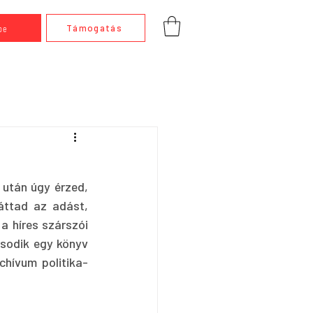
be
Támogatás
után úgy érzed, 
ttad az adást, 
a híres szárszói 
sodik egy könyv 
chívum politika-