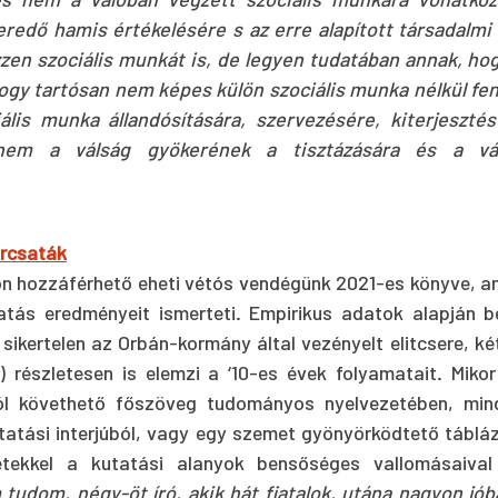
eredő hamis értékelésére s az erre alapított társadalmi 
ezzen szociális munkát is, de legyen tudatában annak, hog
ogy tartósan nem képes külön szociális munka nélkül fenná
lis munka állandósítására, szervezésére, kiterjesztésé
hanem a válság gyökerének a tisztázására és a vá
úrcsaták
n hozzáférhető eheti vétós vendégünk 2021-es könyve, a
tatás eredményeit ismerteti. Empirikus adatok alapján b
 sikertelen az Orbán-kormány által vezényelt elitcsere, két
) részletesen is elemzi a ‘10-es évek folyamatait. Mikor
l követhető főszöveg tudományos nyelvezetében, mind
tatási interjúból, vagy egy szemet gyönyörködtető tábláza
etekkel a kutatási alanyok bensőséges vallomásaival
 tudom, négy-öt író, akik hát fiatalok, utána nagyon jóba