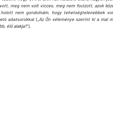
ivott, meg nem volt vicces, meg nem focizott, azok köz
, holott nem gondolnám, hogy tehetségtelenebbek volt
tő adatsorokkal (
„Az Ön véleménye szerint ki a mai ma
b, élő alakja?”
).