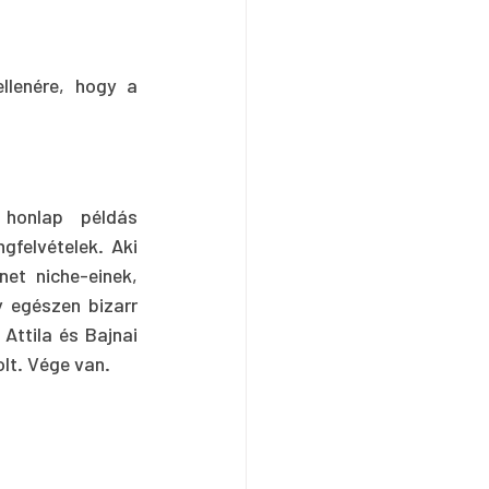
llenére, hogy a 
honlap példás 
felvételek. Aki 
t niche-einek, 
y egészen bizarr 
ttila és Bajnai 
olt. Vége van.