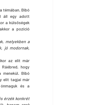
 a témában. Bibó 
 áll egy adott 
kor a külsőségek 
akkor a pozíció 
k, melyekben a 
k, jó modornak, 
kor az elit már 
 Ráébred, hogy 
 menekül. Bibó 
elit tagjai már 
 önmaguk és a 
is érzék konkrét 
ik, hanem azok 