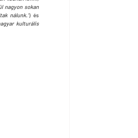
ül nagyon sokan 
ak nálunk.”
) és 
gyar kulturális 