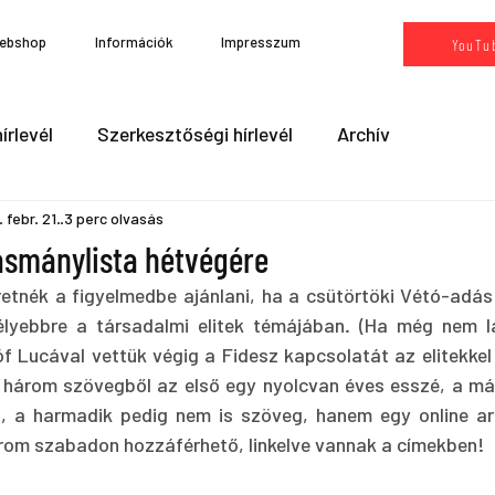
ebshop
Információk
Impresszum
YouTu
írlevél
Szerkesztőségi hírlevél
Archív
 febr. 21.
3 perc olvasás
asmánylista hétvégére
tnék a figyelmedbe ajánlani, ha a csütörtöki Vétó-adás 
élyebbre a társadalmi elitek témájában. (Ha még nem lá
óf Lucával vettük végig a Fidesz kapcsolatát az elitekkel 
A három szövegből az első egy nyolcvan éves esszé, a má
l, a harmadik pedig nem is szöveg, hanem egy online ar
rom szabadon hozzáférhető, linkelve vannak a címekben!