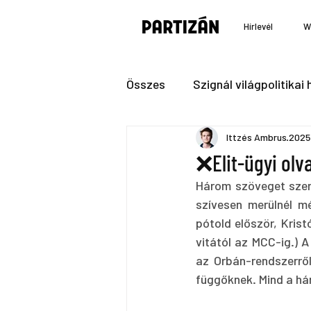
Hírlevél
W
Összes
Szignál világpolitikai h
Ittzés Ambrus
2025.
❌Elit-ügyi olv
Három szöveget szere
szívesen merülnél m
pótold először, Krist
vitától az MCC-ig.) 
az Orbán-rendszerrő
függőknek. Mind a há