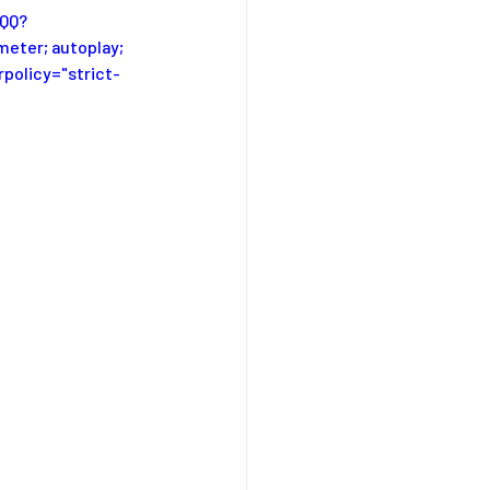
nQQ?
eter; autoplay; 
rpolicy="strict-