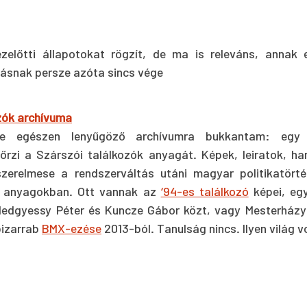
zelőtti állapotokat rögzít, de ma is releváns, annak e
lásnak persze azóta sincs vége
zók archívuma
e egészen lenyűgöző archívumra bukkantam: egy 
őrzi a Szárszói találkozók anyagát. Képek, leiratok, hang
erelmese a rendszerváltás utáni magyar politikatörténe
z anyagokban. Ott vannak az 
‘94-es találkozó
 képei, eg
Medgyessy Péter és Kuncze Gábor közt, vagy Mesterházy A
izarrab 
BMX-ezése
 2013-ból. Tanulság nincs. Ilyen világ v