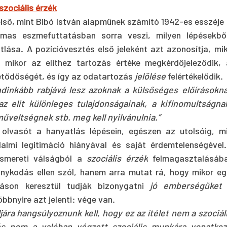
 szociális érzék
első, mint Bibó István alapműnek számító 1942-es esszéje
mas eszmefuttatásban sorra veszi, milyen lépésekből
tlása. A pozícióvesztés első jeleként azt azonosítja, mi
t mikor az elithez tartozás értéke megkérdőjeleződik, 
etődőségét, és így az odatartozás 
jelölése
 felértékelődik.
ndinkább rabjává lesz azoknak a külsőséges előírásokna
az elit különleges tulajdonságainak, a kifinomultságna
űveltségnek stb. meg kell nyilvánulnia.”
 olvasót a hanyatlás lépésein, egészen az utolsóig, mi
lmi legitimáció hiányával és saját érdemtelenségével.
ismereti válságból a 
szociális érzék
 felmagasztalásába
onykodás ellen szól, hanem arra mutat rá, hogy mikor egy 
áson keresztül tudják bizonygatni 
jó emberségüket
öbbnyire azt jelenti: vége van.
ára hangsúlyoznunk kell, hogy ez az ítélet nem a szociál
és nem a valóban végzett szociális munkára vonatkoz