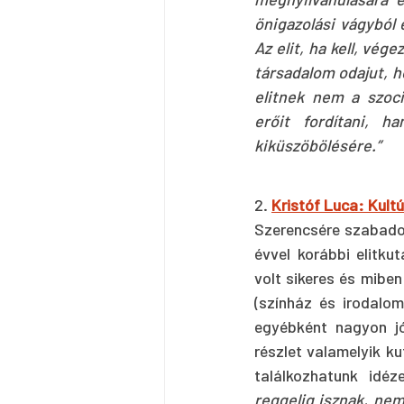
önigazolási vágyból 
Az elit, ha kell, vég
társadalom odajut, h
elitnek nem a szociá
erőit fordítani, 
kiküszöbölésére.”
2. 
Kristóf Luca: Kult
Szerencsére szabado
évvel korábbi elitku
volt sikeres és miben
(színház és irodalom
egyébként nagyon jó
részlet valamelyik ku
találkozhatunk idéz
reggelig isznak, nem