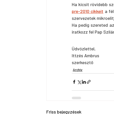
Ha kicsit rövidebb s
pre-2010 cikkeit
 a fé
szervezetek mikroelitj
Ha pedig szereted a
iratkozz fel Pap Szil
Üdvözlettel,
Ittzés Ambrus
szerkesztő
Archív
Friss bejegyzések