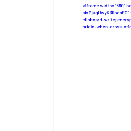
<iframe width="560" 
si=GjugUwyK3IipcsFC" t
clipboard-write; encry
origin-when-cross-orig