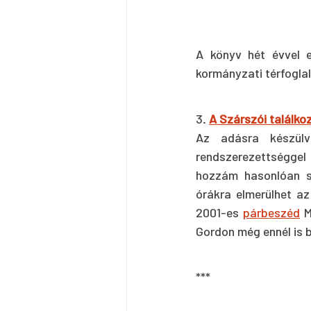
A könyv hét évvel e
kormányzati térfogla
3. 
A Szárszói találko
Az adásra készülv
rendszerezettséggel 
hozzám hasonlóan sz
órákra elmerülhet a
2001-es 
párbeszéd
 
Gordon még ennél is b
***