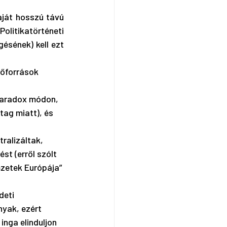
ját hosszú távú 
litikatörténeti 
sének) kell ezt 
rőforrások 
 paradox módon, 
ag miatt), és 
ralizáltak, 
st (erről szólt 
zetek Európája” 
deti 
yak, ezért 
inga elinduljon 