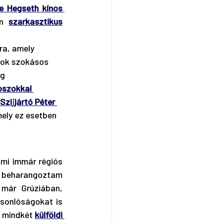
e Hegseth kínos 
n 
szarkasztikus
ra, amely 
gok szokásos 
g 
oszokkal 
Szijjártó Péter 
mely ez esetben 
mi immár régiós 
n beharangoztam 
már Grúziában, 
sonlóságokat is 
 mindkét 
külföldi 