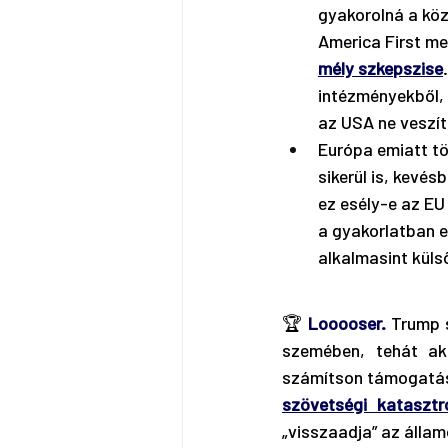
gyakorolná a köz
America First me
mély szkepszise
intézményekből, 
az USA ne veszít
Európa emiatt tö
sikerül is, kevé
ez esély-e az EU 
a gyakorlatban e
alkalmasint küls
🏆
Looooser.
 Trump 
szemében, tehát ak
számítson támogatásr
szövetségi katasztr
„visszaadja” az állam