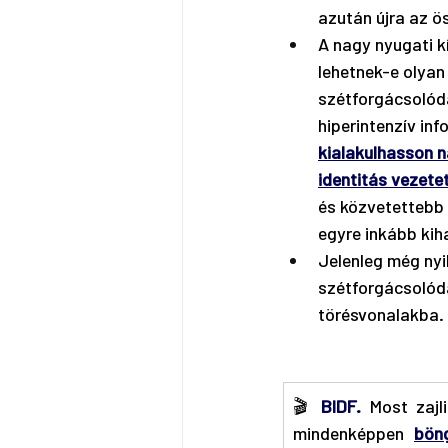
azután újra az 
A nagy nyugati k
lehetnek-e olyan 
szétforgácsolódá
hiperintenzív inf
kialakulhasson 
identitás vezete
és közvetettebb 
egyre inkább kih
Jelenleg még nyil
szétforgácsolódá
törésvonalakba.
🎬 
BIDF.
Most zajl
mindenképpen 
bön