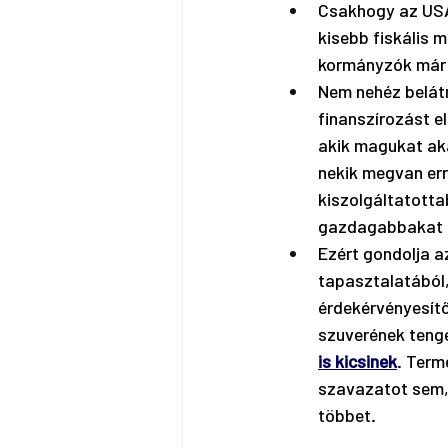
Csakhogy az USA-
kisebb fiskális m
kormányzók már f
Nem nehéz belátn
finanszírozást e
akik magukat aka
nekik megvan er
kiszolgáltatotta
gazdagabbakat is
Ezért gondolja a
tapasztalatából,
érdekérvényesítő
szuverének tenge
is kicsinek
. Term
szavazatot sem,
többet.