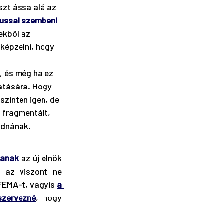
szt ássa alá az 
mussal szembeni 
ekből az 
képzelni, hogy 
, és még ha ez 
atására. Hogy 
szinten igen, de 
 fragmentált, 
adnának.
tanak
 az új elnök 
 az viszont ne 
a FEMA-t, vagyis 
a 
szervezné
, hogy 