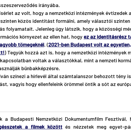
összeszerveződés irányába.
ísérlet az volt, hogy a nemzetközi intézmények évtizedek 
szinten közös identitást formálni, amely választói szinten
s folyamatait. Jelenleg úgy látszik, hogy a közösségi méd
ormációs környezet az ellen hat, hogy 
ez az identitásrész t
nagyobb tömegeknél
. (
2021-ben Budapest volt az egyetlen,
tt!
) Tegyük hozzá azt is, hogy a nemzetközi intézmények m
kapcsolatban voltak a választókkal, mint a nemzeti kormá
asználják bűnbakképzésre. 
ván színezi a hírlevél által számtalanszor behozott tény is
st, vagyis hogy ellenfeleink örömmel öntik a sót az európa
ik a Budapesti Nemzetközi Dokumentumfilm Fesztivál, h
gésszetek a filmek között
 és nézzetek meg egyet-pár