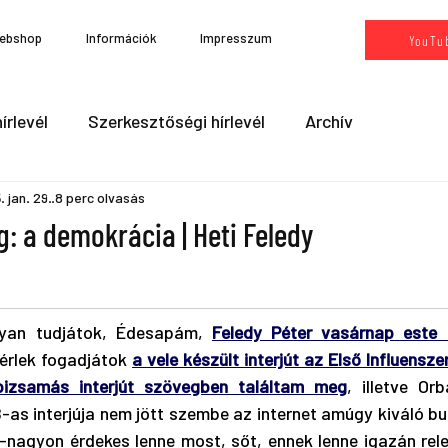
ebshop
Információk
Impresszum
YouTu
írlevél
Szerkesztőségi hírlevél
Archív
 jan. 29.
8 perc olvasás
g: a demokrácia | Heti Feledy
yan tudjátok, Édesapám, 
Feledy Péter vasárnap este 
rlek fogadjátok 
a vele készült interjút az Első Influensz
pizsamás interjút szövegben találtam meg
, illetve Orb
-as interjúja nem jött szembe az internet amúgy kiváló bug
-nagyon érdekes lenne most, sőt, ennek lenne igazán rele