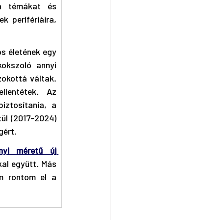
n témákat és 
perifériáira, 
s életének egy 
okszoló annyi 
kottá váltak. 
lentétek. Az 
ztosítania, a 
ül (2017-2024) 
gért.
nyi méretű új 
al együtt. Más 
m rontom el a 