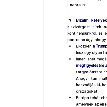
napra is.
🪃  
Bizalmi kételyek
kiszivárgott hírek s
kontinensünkről, és j
pontosan úgy, ahogy 
Eközben 
a Trump–
lesz egy olyan t
Innen lehet megér
megfigyelésére a
tárgyalóasztalho
Ahogy írtam múlt
használják ki, h
országokat.
Európa tehát eb
amelynek az elret