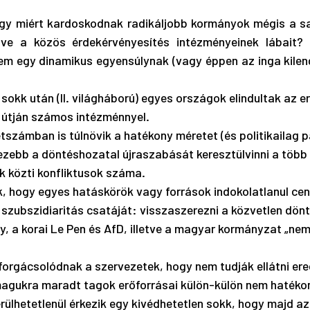
gy miért kardoskodnak radikáljobb kormányok mégis a sa
lve a közös érdekérvényesítés intézményeinek lábait? Po
m egy dinamikus egyensúlynak (vagy éppen az inga kilengé
 sokk után (II. világháború) egyes országok elindultak az e
útján számos intézménnyel.
étszámban is túlnövik a hatékony méretet (és politikailag
zebb a döntéshozatal újraszabását keresztülvinni a több t
k közti konfliktusok száma.
k, hogy egyes hatáskörök vagy források indokolatlanul cent
a szubszidiaritás csatáját: visszaszerezni a közvetlen dönté
, a korai Le Pen és AfD, illetve a magyar kormányzat „nem
lforgácsolódnak a szervezetek, hogy nem tudják ellátni ere
magukra maradt tagok erőforrásai külön-külön nem hatékon
ülhetetlenül érkezik egy kivédhetetlen sokk, hogy majd az 