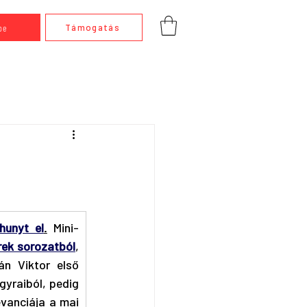
be
Támogatás
hunyt el
.
 Mini-
erek sorozatból
, 
án Viktor első 
yraiból, pedig 
vanciája a mai 