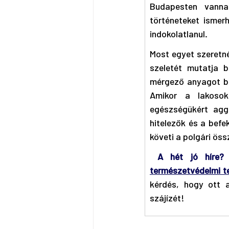
Budapesten vannak
történeteket ismer
indokolatlanul.
Most egyet szeretné
szeletét mutatja b
mérgező anyagot bo
Amikor a lakosok
egészségükért aggó
hitelezők és a befe
követi a polgári ös
A hét jó híre?
természetvédelmi t
kérdés, hogy ott 
szájízét! 