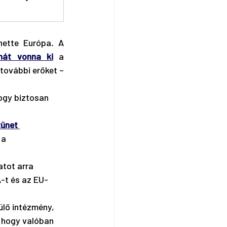
ette Európa. A 
nát vonna ki
 a 
további erőket – 
hogy biztosan 
zünet 
 a 
tot arra 
-t és az EU-
lő intézmény, 
, hogy valóban 