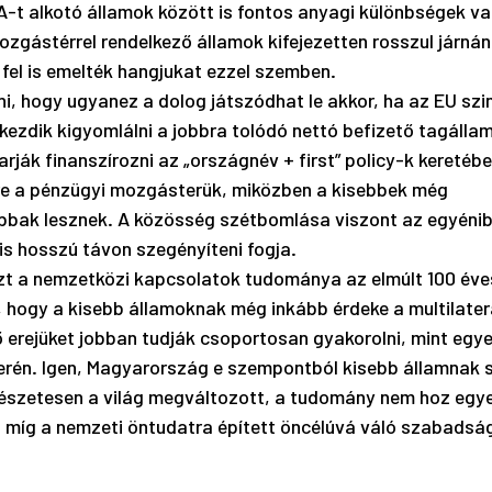
t alkotó államok között is fontos anyagi különbségek vann
ozgástérrel rendelkező államok kifejezetten rosszul járnán
el is emelték hangjukat ezzel szemben.
i, hogy ugyanez a dolog játszódhat le akkor, ha az EU szi
lkezdik kigyomlálni a jobbra tolódó nettó befizető tagálla
rják finanszírozni az „országnév + first” policy-k keretéb
re a pénzügyi mozgásterük, miközben a kisebbek még 
bbak lesznek. A közösség szétbomlása viszont az egyénibe
 hosszú távon szegényíteni fogja. 
zt a nemzetközi kapcsolatok tudománya az elmúlt 100 éve
 hogy a kisebb államoknak még inkább érdeke a multilater
 erejüket jobban tudják csoportosan gyakorolni, mint egye
rén. Igen, Magyarország e szempontból kisebb államnak s
észetesen a világ megváltozott, a tudomány nem hoz egye
 míg a nemzeti öntudatra épített öncélúvá váló szabadság