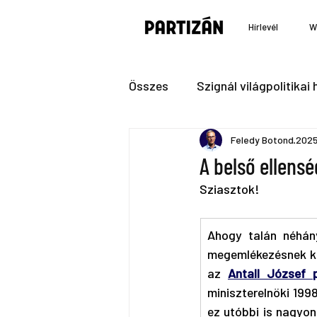
Hírlevél
W
Összes
Szignál világpolitikai h
Feledy Botond
2025.
A belső ellensé
Sziasztok!
Ahogy talán néhán
megemlékezésnek ké
az 
Antall József 
miniszterelnöki 1998
ez utóbbi is nagyon