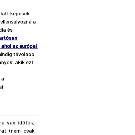
alatt képesek 
 ellensúlyozná a 
ia és 
artósan 
 ahol az európai 
indig távolabbi 
nyok, akik ezt 
 a 
i 
a van időtök, 
at (nem csak 