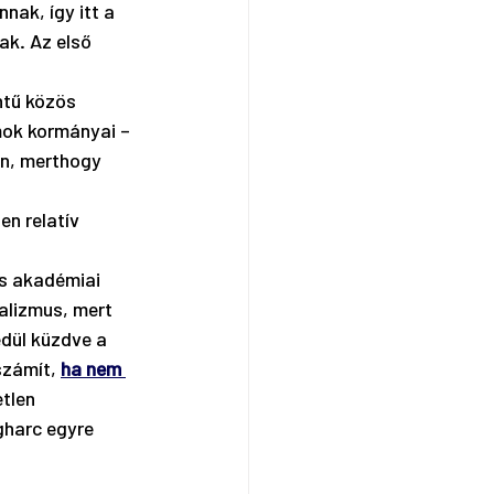
ak, így itt a 
ak. Az első 
ntű közös 
mok kormányai – 
en, merthogy 
n relatív 
s akadémiai 
alizmus, mert 
dül küzdve a 
zámít, 
ha nem 
tlen 
harc egyre 