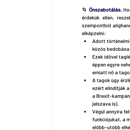
🌀 
Önszabotálás.
 Ho
érdekük ellen, resze
szempontból alighane
elképzelni:
Adott történelmi
közös bedobása 
Ezek idővel tagl
éppen egyre nehe
emiatt nő a tago
A tagok úgy érzi
ezért elindítják 
a Brexit-kampány
jelszava is).
Végül annyira fe
funkciójukat, a 
előbb-utóbb elker