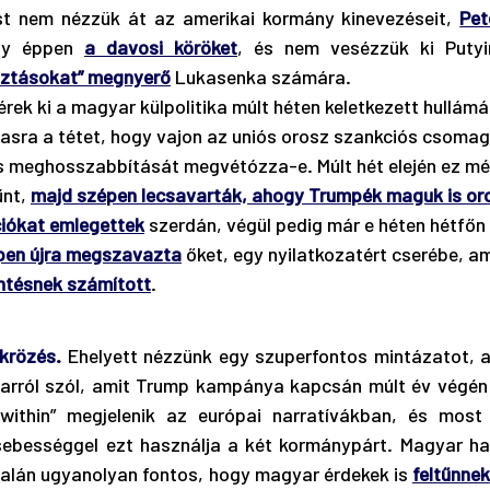
t nem nézzük át az amerikai kormány kinevezéseit, 
Pet
gy éppen 
a davosi köröket
, és nem vesézzük ki Putyi
sztásokat” megnyerő
 Lukasenka számára. 
rek ki a magyar külpolitika múlt héten keletkezett hullámá
asra a tétet, hogy vajon az uniós orosz szankciós csoma
s meghosszabbítását megvétózza-e. Múlt hét elején ez mé
nt, 
majd szépen lecsavarták, ahogy Trumpék maguk is or
iókat emlegettek
 szerdán, végül pedig már e héten hétfőn 
pen újra megszavazta
őket, egy nyilatkozatért cserébe, a
ntésnek számított
.
ükrözés.
 Ehelyett nézzünk egy szuperfontos mintázatot, a
z arról szól, amit Trump kampánya kapcsán múlt év végé
ithin” megjelenik az európai narratívákban, és most 
sebességgel ezt használja a két kormánypárt. Magyar ha
 talán ugyanolyan fontos, hogy magyar érdekek is 
feltűnnek