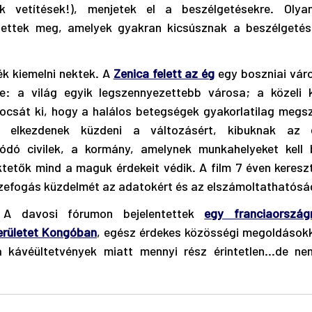
 vetítések!), menjetek el a beszélgetésekre. Olya
hettek meg, amelyek gyakran kicsúsznak a beszélgetések 
k kiemelni nektek. A 
Zenica felett az ég
 egy boszniai váro
e: a világ egyik legszennyezettebb városa; a közeli k
csát ki, hogy a halálos betegségek gyakorlatilag megszo
 elkezdenek küzdeni a változásért, kibuknak az el
dó civilek, a kormány, amelynek munkahelyeket kell bi
ktetők mind a maguk érdekeit védik. A film 7 éven kereszt
szefogás küzdelmét az adatokért és az elszámoltathatósá
A davosi fórumon bejelentettek 
egy franciaország
erületet Kongóban
, egész érdekes közösségi megoldásokk
a kávéültetvények miatt mennyi rész érintetlen…de ne