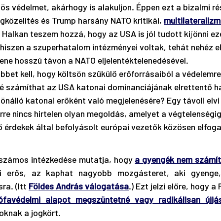
ös védelmet, akárhogy is alakuljon. Éppen ezt a bizalmi ré
gközelítés és Trump harsány NATO kritikái, 
multilateraliz
. Halkan teszem hozzá, hogy az USA is jól tudott kijönni ez
hiszen a szuperhatalom intézményei voltak, tehát nehéz el
ene hosszú távon a NATO eljelentéktelenedésével.
bbet kell, hogy költsön szűkülő erőforrásaiból a védelemre
sbé számíthat az USA katonai dominanciájának elrettentő h
önálló katonai erőként való megjelenésére? Egy távoli elvi 
rre nincs hirtelen olyan megoldás, amelyet a végtelenségig
ő érdekek által befolyásolt európai vezetők közösen elfog
számos intézkedése mutatja, hogy 
a gyengék nem számí
i erős, az kaphat nagyobb mozgásteret, aki gyenge,
a. (Itt 
Földes András válogatása
.) Ezt jelzi előre, hogy 
ófavédelmi alapot megszüntetné vagy radikálisan újjá
oknak a jogkört.