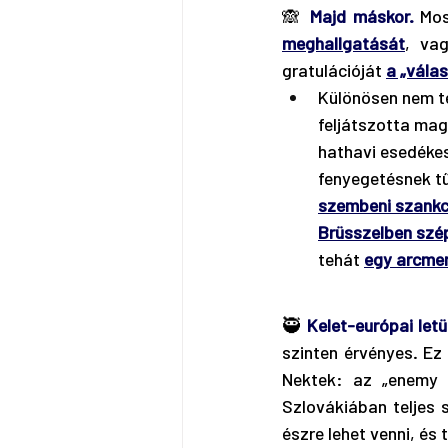
🙈 
Majd máskor.
 Mos
meghallgatását
, va
gratulációját 
a „vála
Különösen nem té
feljátszotta mag
hathavi esedéke
fenyegetésnek tű
szembeni szankc
Brüsszelben szé
tehát 
egy arcme
🥷 
Kelet-európai let
szinten érvényes. E
Nektek: az „enemy w
Szlovákiában teljes 
észre lehet venni, és