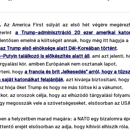
.
Az America First súlyát az első hét végére megérezh
zerint 
a Trump-adminisztráció 20 ezer amerikai kato
elentősen emelné a költségét annak, hogy még itt hagyja a 
az Trump első elnöksége alatt Dél-Koreában történt
.
Putyin találkozó is előkészítés alatt áll
, ami azt jelenti, 
árgyalási kör, amiben Európának nem osztanak lapot.
teni, hogy 
a francia és brit „lelkesedés” arról, hogy a tűzs
 saját katonáikat felajánlják
, azt kívánja biztosítani, hogy
z hívja őket Trump és hogy ne más töltse ki a vákumot.
kor, az oroszok célja, hogy az elhúzódó tárgyalási folyama
ogy megosszák vele a szövetségeseket, elsősorban az USA
ben a helyzetben marad magára: a NATO egy bizalomra épü
tentő erejét elsősorban az adja, hogy kihívói elhiszik róla