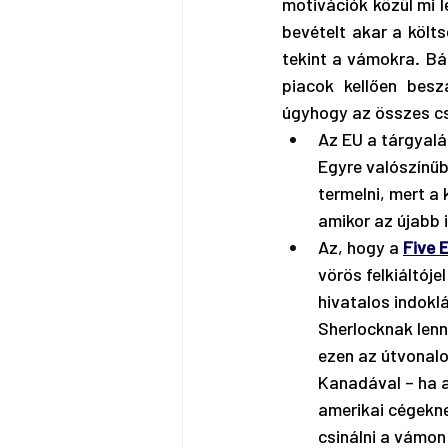
motivációk közül mi l
bevételt akar a költ
tekint a vámokra. Bá
piacok kellően besz
úgyhogy az összes c
Az EU a tárgyalá
Egyre valószínűb
termelni, mert a
amikor az újabb 
Az, hogy a 
Five 
vörös felkiáltój
hivatalos indokl
Sherlocknak lenni
ezen az útvonalo
Kanadával – ha a
amerikai cégekne
csinálni a vámon