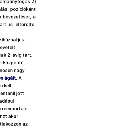
 kampányfogás 2) 
ási pozícióként 
 bevezetését, a 
 is eltörölte, 
kihúzhatjuk. 
evételt 
k 2  évig tart, 
áz-központú.
önösen nagy 
n ágált
. A 
 kell 
entanil jött 
adásul 
 reexportáló 
nzt akar 
atlakozzon az 