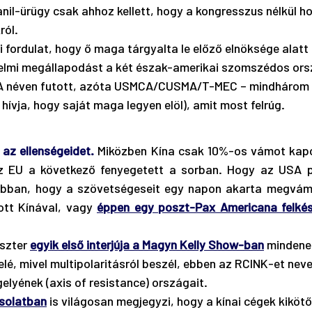
nil-ürügy csak ahhoz kellett, hogy a kongresszus nélkül h
ól. 
 fordulat, hogy ő maga tárgyalta le előző elnöksége alatt 
lmi megállapodást a két észak-amerikai szomszédos ors
A néven futott, azóta USMCA/CUSMA/T-MEC – mindhárom 
ívja, hogy saját maga legyen elöl), amit most felrúg.
az ellenségeidet. 
Miközben Kína csak 10%-os vámot kapo
z EU a következő fenyegetett a sorban. Hogy az USA pu
abban, hogy a szövetségeseit egy napon akarta megvámol
ott Kínával, vagy 
éppen egy poszt-Pax Americana felkés
szter 
egyik első interjúja a Magyn Kelly Show-ban
 mindene
felé, mivel multipolaritásról beszél, ebben az RCINK-et nev
gelyének (axis of resistance) országait. 
solatban
 is világosan megjegyzi, hogy a kínai cégek kikötő