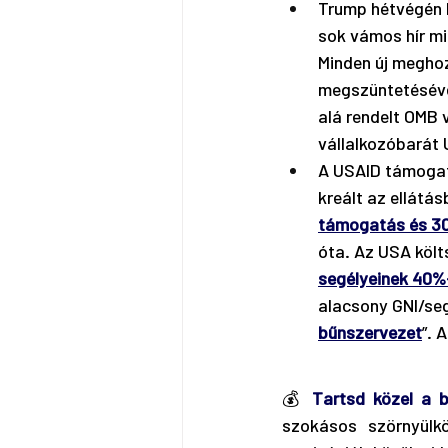
Trump hétvégén k
sok vámos hír mi
Minden új meghoz
megszüntetéséve
alá rendelt OMB v
vállalkozóbarát 
A USAID támogat
kreált az ellátás
támogatás és 30 
óta. Az USA köl
segélyeinek 40%
alacsony GNI/seg
bűnszervezet
”. 
💰 
Tartsd közel a 
szokásos szörnyülkö