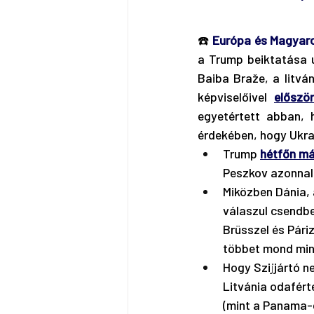
☎️ 
Európa és Magyaro
a Trump beiktatása u
Baiba Braže, a litvá
képviselőivel 
előszö
egyetértett abban, 
érdekében, hogy Ukraj
Trump 
hétfőn má
Peszkov azonnal 
Miközben Dánia, 
válaszul csendbe
Brüsszel és Pári
többet mond min
Hogy Szijjártó n
Litvánia odafért
(mint a Panama-c