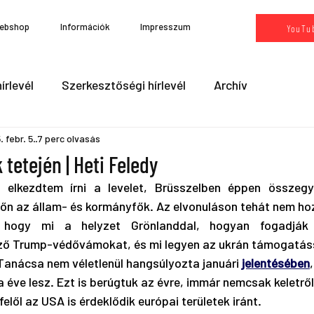
ebshop
Információk
Impresszum
YouTu
írlevél
Szerkesztőségi hírlevél
Archív
 febr. 5.
7 perc olvasás
 tetején | Heti Feledy
 elkezdtem írni a levelet, Brüsszelben éppen összegyűl
főn az állam- és kormányfők. Az elvonuláson tehát nem ho
, hogy mi a helyzet Grönlanddal, hogyan fogadják 
kező Trump-védővámokat, és mi legyen az ukrán támogatáss
Tanácsa nem véletlenül hangsúlyozta januári 
jelentésében
a éve lesz. Ezt is berúgtuk az évre, immár nemcsak keletről
lől az USA is érdeklődik európai területek iránt. 