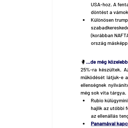
USA-hoz. A fenta
döntést a vámokr
Különösen trumpi
szabadkereskede
(korábban NAFT
ország másképp h
🥊
…de még közelebb 
25%-ra készültek. A
működését látjuk-e 
ellenségnek nyilvánít
még sok vita tárgya. 
Rubio külügymini
hajlik az utóbbi 
az ellenállás ten
Panamával kapc