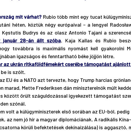
rszág mit várhat?
 Rubio több mint egy tucat külügyminiszt
táni héten, köztük négy európaival – a lengyel Radosław S
n Kęstutis Budrys és az olasz Antonio Tajani a szerencsé
r január 28-án állt szóba
. Kaja Kallas és Rubio beszé
hogy továbbra is maximális nyomást kell gyakorolni M
nában igazságos és fenntartható béke jöjjön létre. 
r az ukrán ritkaföldfémekért cserébe támogatást ajánlott
be is szólt.
az EU és a NATO azt tervezte, hogy Trump harcias grönland
n marad, Mette Frederiksen dán miniszterelnök múlt kedden
zs között őrült száguldozással igyekezett támogatást szer
den szónál.
em volt a külügyminiszterek első sorában az EU-ból, pedig
ek, az nem jó hír a magyar diplomáciának. A radikális Kína
satorna körüli befektetések dekínaizálása) is aggasztó, m