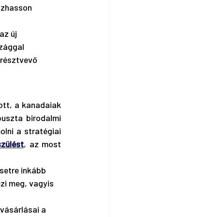
ozhasson 
az új 
zággal 
résztvevő 
tt, a kanadaiak 
szta birodalmi 
ni a stratégiai 
zülést
, az most 
setre inkább 
ezi meg, vagyis 
vásárlásai a 