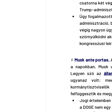
csatorna két vég
Trump-adminisztr
Úgy fogalmazott,
adminisztráció, 
végig nagyon ügy
szörnyülködni ak
kongresszusi leir
⚡
Musk ante portas
.
 
a napokban. Musk ug
Legyen szó az 
álla
ugyanaz volt: meg
kormánytisztvisel
felfüggesztik és megy
Jogi értelemben 
a DOGE nem egy 