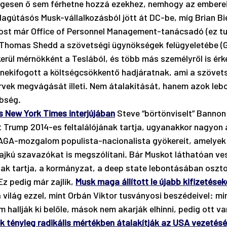
legesen ő sem férhetne hozzá ezekhez, nemhogy az emberei
lagútásós Musk-vállalkozásból jött át DC-be, míg Brian Bi
ost már Office of Personnel Management-tanácsadó (ez tu
 Thomas Shedd a szövetségi ügynökségek felügyeletébe (G
kerül mérnökként a Teslából, és több más személyről is érke
ekifogott a költségcsökkentő hadjáratnak, ami a szövets
vek megvágását illeti. Nem átalakítását, hanem azok lebo
bség. 
ss New York Times interjújában
 Steve “börtönviselt” Bannon i
Trump 2014-es feltalálójának tartja, ugyanakkor nagyon 
MAGA-mozgalom populista-nacionalista gyökereit, amelyek
ajkú szavazókat is megszólítani. Bár Muskot láthatóan ve
ak tartja, a kormányzat, a deep state lebontásában oszt
z pedig már zajlik, 
Musk maga állított le újabb kifizetések
a világ ezzel, mint Orbán Viktor tusványosi beszédeivel: mi
hallják ki belőle, mások nem akarják elhinni, pedig ott van
 tényleg radikális mértékben átalakítják az USA vezetésé