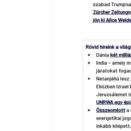
szabad Trumpnak 
Zürcher Zeitungn
jön ki Alice Weid
Rövid híreink a világ
Dánia 
két milli
India – amely m
járatokat fogad
Netanjáhú lesz 
Eközben Izrael 
Jeruzsálemet is
UNRWA egy épül
Összeomlott
 a
energetikai jog
inkább kilépett