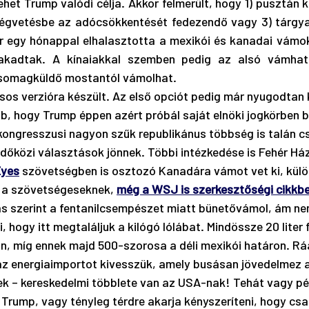
ehet Trump valódi célja. Akkor felmerült, hogy 1) pusztán
ségvetésbe az adócsökkentését fedezendő vagy 3) tárgyal
r egy hónappal elhalasztotta a mexikói és kanadai vámok
akadtak. A kínaiakkal szemben pedig az alsó vámhatárt
somagküldő mostantól vámolhat. 
sos verzióra készült. Az első opciót pedig már nyugodtan 
b, hogy Trump éppen azért próbál saját elnöki jogkörben b
 kongresszusi nagyon szűk republikánus többség is talán csa
időközi választások jönnek. Többi intézkedése is Fehér H
Eyes
 szövetségben is osztozó Kanadára vámot vet ki, kül
el a szövetségeseknek, 
még a WSJ is szerkesztőségi cikkbe
ás szerint a fentanilcsempészet miatt bünetővámol, ám nem
, hogy itt megtaláljuk a kilógó lólábat. Mindössze 20 liter f
n, míg ennek majd 500-szorosa a déli mexikói határon. Rá
z energiaimportot kivesszük, amely busásan jövedelmez a
k – kereskedelmi többlete van az USA-nak! Tehát vagy pé
 Trump, vagy tényleg térdre akarja kényszeríteni, hogy cs