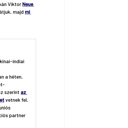
án Viktor 
Neue 
átjuk, majd 
mi 
ínai–indiai 
n a héten. 
et-
z szerint 
az 
et
 vetnek fel.
uniós 
ciós partner 