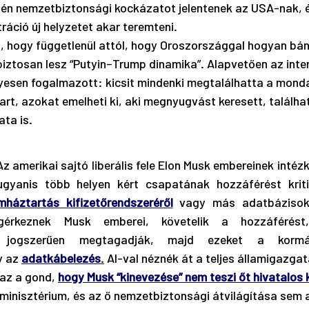
én nemzetbiztonsági kockázatot jelentenek az USA-nak, é
áció új helyzetet akar teremteni. 
 hogy függetlenül attól, hogy Oroszországgal hogyan bán
biztosan lesz “Putyin–Trump dinamika”. Alapvetően az inter
esen fogalmazott: kicsit mindenki megtalálhatta a monda
art, azokat emelheti ki, aki megnyugvást keresett, találhat
ata is.
Az amerikai sajtó liberális fele Elon Musk embereinek intézk
yanis több helyen kért csapatának hozzáférést kriti
mháztartás kifizetőrendszeréről
 vagy más adatbázisokr
érkeznek Musk emberei, követelik a hozzáférést
ők jogszerűen megtagadják, majd ezeket a kormányt
 az 
adatkábelezés
.
 AI-val néznék át a teljes államigazgat
az a gond, 
hogy Musk “kinevezése” nem teszi őt hivatalo
minisztérium, és az ő nemzetbiztonsági átvilágítása sem