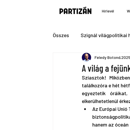
Hírlevél
W
Összes
Szignál világpolitikai h
Feledy Botond
2025.
A világ a fejünk
Sziasztok! Miközben
találkozóra e hét hét
egyeztetik óráikat
elkerülhetetlenül ér
Az Európai Unió 
biztonságpolitik
hanem az óceán fe