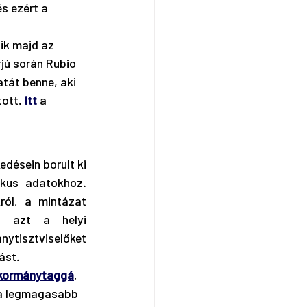
s ezért a 
ik majd az 
jú során Rubio 
tát benne, aki 
ott. 
Itt
 a 
edésein borult ki 
kus adatokhoz. 
ól, a mintázat 
, azt a helyi 
isztviselőket 
ást.
s kormánytaggá
,
 a legmagasabb 