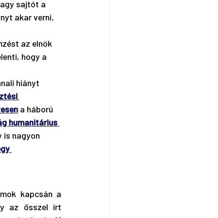
agy sajtót a 
yt akar verni. 
 
zést az elnök 
lenti, hogy a 
ali hiányt 
ztési 
zesen
 a háború 
ág humanitárius 
y is nagyon 
gy 
ámok kapcsán a 
 az ősszel írt 