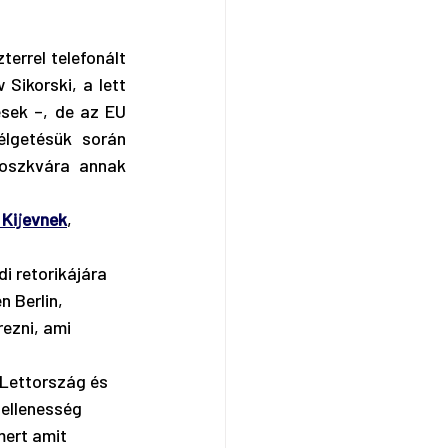
errel telefonált 
ikorski, a lett 
sek –, de az EU 
lgetésük során 
oszkvára annak 
 Kijevnek
, 
i retorikájára 
 Berlin, 
ezni, ami 
 Lettország és 
-ellenesség 
ert amit 