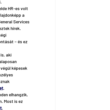
. 
elde HR-es volt 
lajdonképp a 
eneral Services 
ztek hírek. 
égi 
ntását – és ez 
s, aki 
alaposan 
 végül képesek 
szélyes 
oznak 
et
. 
nden elhangzik, 
. Most is ez 
t
. 