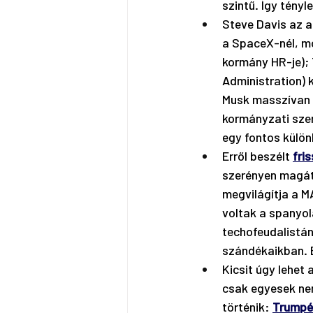
szintű. Így tény
Steve Davis az a
a SpaceX-nél, m
kormány HR-je);
Administration) 
Musk masszívan n
kormányzati szer
egy fontos külön
Erről beszélt 
fri
szerényen magát 
megvilágítja a 
voltak a spanyol
techofeudalistán
szándékaikban. E
Kicsit úgy lehet 
csak egyesek nem 
történik: 
Trumpék