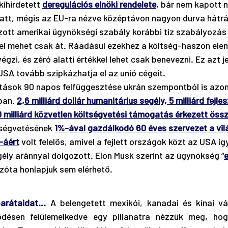
ihirdetett 
deregulációs elnöki rendelete
, bár nem kapott n
att, mégis az EU-ra nézve középtávon nagyon durva hátrán
ott amerikai ügynökségi szabály korábbi tíz szabályozás
l mehet csak át. Ráadásul ezekhez a költség-haszon elem
égzi, és zéró alatti értékkel lehet csak benevezni. Ez azt je
USA tovább szipkázhatja el az unió cégeit. 
ások 90 napos felfüggesztése ukrán szempontból is azonn
ban. 
2,6 milliárd dollár humanitárius segély, 5 milliárd fejles
milliárd közvetlen költségvetési támogatás érkezett öss
tségvetésének 
1%-ával gazdálkodó 60 éves szervezet a vil
-áért
 volt felelős, amivel a fejlett országok közt az USA íg
ély aránnyal dolgozott. Elon Musk szerint az ügynökség “
e
Azóta honlapjuk sem elérhető. 
barátaidat…
 A belengetett mexikói, kanadai és kínai v
désen felülemelkedve egy pillanatra nézzük meg, hogy