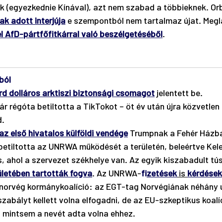
(egyezkednie Kínával), azt nem szabad a többieknek. Orb
ak adott interjúja
 e szempontból nem tartalmaz újat. Megl
el AfD-pártfőfitkárral való beszélgetéséből
. 
ból
árd dolláros arktiszi biztonsági csomagot
 jelentett be. 
ár régóta betiltotta a TikTokot – öt év után újra közvetlen k
. 
az első hivatalos külföldi vendége
 Trumpnak a Fehér Házba
betiltotta az UNRWA működését a területén, beleértve Kel
, ahol a szervezet székhelye van. Az egyik kiszabadult tús
etében tartották fogva
. Az UNRWA-
f
izetések
 is 
kérdések
 norvég kormánykoalíció: az EGT-tag Norvégiának néhány 
szabályt kellett volna elfogadni, de az EU-szkeptikus koalí
, mintsem a nevét adta volna ehhez.