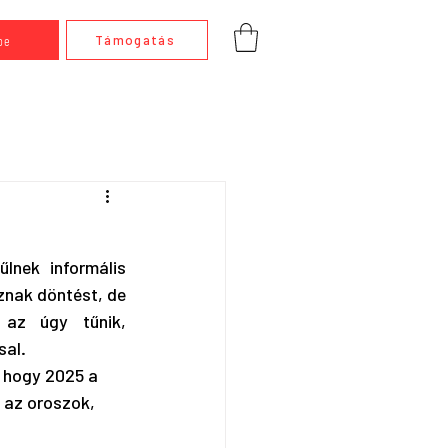
be
Támogatás
nek informális 
znak döntést, de 
az úgy tűnik, 
al. 
, hogy 2025 a 
 az oroszok, 