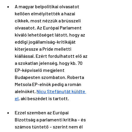
A magyar belpolitikai olvasatot 
kellően elmélyítették a hazai 
cikkek, most nézzük a brüsszeli 
olvasatot. Az Európai Parlament 
kiváló lehetőséget látott, hogy az 
eddigi jogállamiság-kritikáját 
kiterjessze a Pride melletti 
kiállással. Ezért fordulhatott elő az 
a szokatlan jelenség, hogy kb. 70 
EP-képviselő megjelent 
Budapesten szombaton. Roberta 
Metsola EP-elnök pedig a román 
alelnökét, 
Nicu Ștefănuțăt küldte 
el
, aki beszédet is tartott.
Ezzel szemben az Európai 
Bizottság a parlamenti kritika – és 
számos tüntető – szerint nem él 