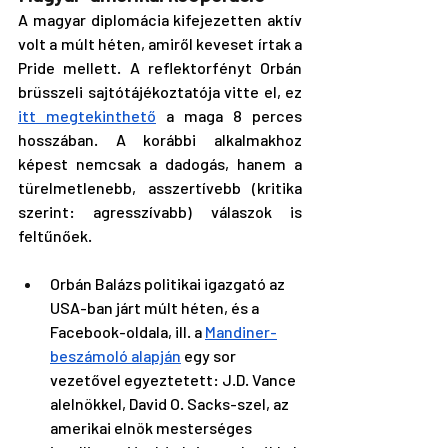
A magyar diplomácia kifejezetten aktív 
volt a múlt héten, amiről keveset írtak a 
Pride mellett. A reflektorfényt Orbán 
brüsszeli sajtótájékoztatója vitte el, ez 
itt megtekinthető
 a maga 8 perces 
hosszában. A korábbi alkalmakhoz 
képest nemcsak a dadogás, hanem a 
türelmetlenebb, asszertívebb (kritika 
szerint: agresszívabb) válaszok is 
feltűnőek.
Orbán Balázs politikai igazgató az 
USA-ban járt múlt héten, és a 
Facebook-oldala, ill. a 
Mandiner-
beszámoló alapján
 egy sor 
vezetővel egyeztetett: J.D. Vance 
alelnökkel, David O. Sacks-szel, az 
amerikai elnök mesterséges 