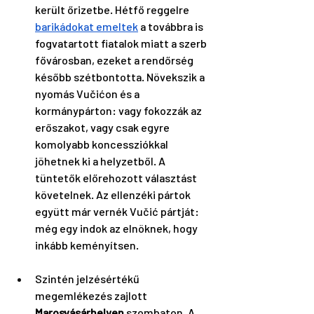
került őrizetbe. Hétfő reggelre 
barikádokat emeltek
 a továbbra is 
fogvatartott fiatalok miatt a szerb 
fővárosban, ezeket a rendőrség 
később szétbontotta. Növekszik a 
nyomás Vučićon és a 
kormánypárton: vagy fokozzák az 
erőszakot, vagy csak egyre 
komolyabb koncessziókkal 
jöhetnek ki a helyzetből. A 
tüntetők előrehozott választást 
követelnek. Az ellenzéki pártok 
együtt már vernék Vučić pártját: 
még egy indok az elnöknek, hogy 
inkább keményítsen.
Szintén jelzésértékű 
megemlékezés zajlott 
Marosvásárhelyen
 szombaton. A 