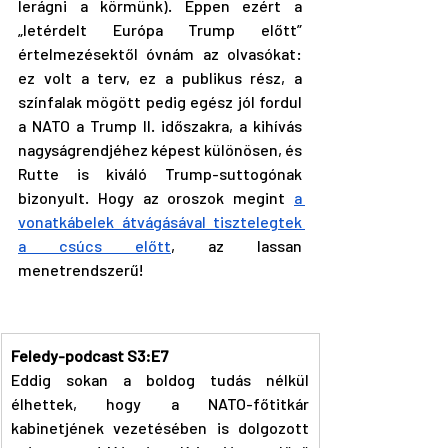
lerágni a körmünk). Éppen ezért a 
„letérdelt Európa Trump előtt” 
értelmezésektől óvnám az olvasókat: 
ez volt a terv, ez a publikus rész, a 
színfalak mögött pedig egész jól fordul 
a NATO a Trump II. időszakra, a kihívás 
nagyságrendjéhez képest különösen, és 
Rutte is kiváló Trump-suttogónak 
bizonyult. Hogy az oroszok megint 
a 
vonatkábelek átvágásával tisztelegtek 
a csúcs előtt
, az lassan 
menetrendszerű!
Feledy-podcast S3:E7
Eddig sokan a boldog tudás nélkül 
élhettek, hogy a NATO-főtitkár 
kabinetjének vezetésében is dolgozott 