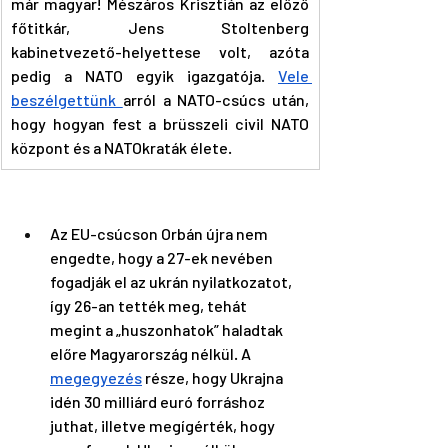
már magyar! Mészáros Krisztián az előző 
főtitkár, Jens Stoltenberg 
kabinetvezető-helyettese volt, azóta 
pedig a NATO egyik igazgatója. 
Vele 
beszélgettünk 
arról a NATO-csúcs után, 
hogy hogyan fest a brüsszeli civil NATO 
központ és a NATOkraták élete.
Az EU-csúcson Orbán újra nem 
engedte, hogy a 27-ek nevében 
fogadják el az ukrán nyilatkozatot, 
így 26-an tették meg, tehát 
megint a „huszonhatok” haladtak 
előre Magyarország nélkül. A 
megegyezés
 része, hogy Ukrajna 
idén 30 milliárd euró forráshoz 
juthat, illetve megígérték, hogy 