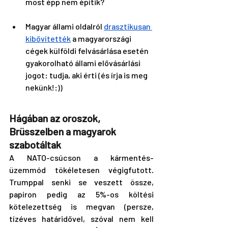
most épp nem építik?
Magyar állami oldalról 
drasztikusan 
kibővítették
 a magyarországi 
cégek külföldi felvásárlása esetén 
gyakorolható állami elővásárlási 
jogot: tudja, aki érti (és írja is meg 
nekünk!:))
Hágában az oroszok, 
Brüsszelben a magyarok 
szabotáltak
A NATO-csúcson a kármentés-
üzemmód tökéletesen végigfutott. 
Trumppal senki se veszett össze, 
papíron pedig az 5%-os költési 
kötelezettség is megvan (persze, 
tízéves határidővel, szóval nem kell 