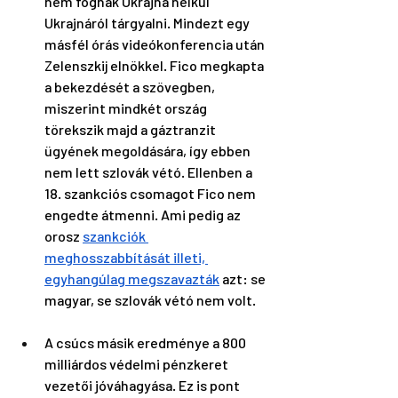
nem fognak Ukrajna nélkül 
Ukrajnáról tárgyalni. Mindezt egy 
másfél órás videókonferencia után 
Zelenszkij elnökkel. Fico megkapta 
a bekezdését a szövegben, 
miszerint mindkét ország 
törekszik majd a gáztranzit 
ügyének megoldására, így ebben 
nem lett szlovák vétó. Ellenben a 
18. szankciós csomagot Fico nem 
engedte átmenni. Ami pedig az 
orosz 
szankciók 
meghosszabbítását illeti, 
egyhangúlag megszavazták
 azt: se 
magyar, se szlovák vétó nem volt.
A csúcs másik eredménye a 800 
milliárdos védelmi pénzkeret 
vezetői jóváhagyása. Ez is pont 