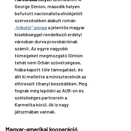
George Simion, második helyen 
befutott nacionalista elnökjelölt 
szervezésében alakult román 
„trikolór” ünnep
 a jelentős magyar 
kisebbséggel rendelkező erdélyi 
városban durva provokációnak 
számít. Az egyre nagyobb 
tömegeket megmozgató Simion 
tehát nem Orbán szövetségese, 
hiába kapott tőle támogatást, és 
állt ki mellette a miniszterelnök az 
elhíresült tihanyi beszédében. Meg 
fognak még lepődni az AUR-on és 
szélsőséges partnerein a 
Karmelita körül, ők is nagy 
játszmában vannak.
Magyar-amerikai kooperáció