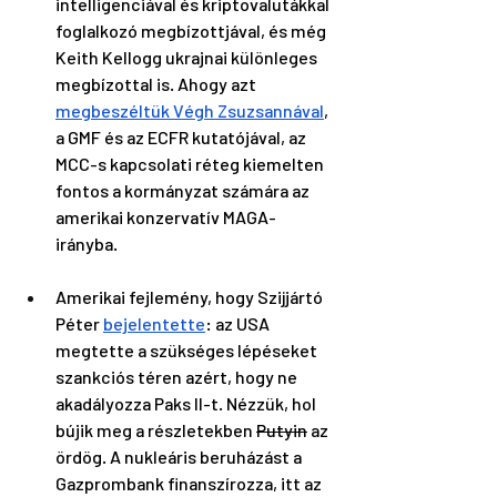
intelligenciával és kriptovalutákkal 
foglalkozó megbízottjával, és még 
Keith Kellogg ukrajnai különleges 
megbízottal is. Ahogy azt 
megbeszéltük Végh Zsuzsannával
, 
a GMF és az ECFR kutatójával, az 
MCC-s kapcsolati réteg kiemelten 
fontos a kormányzat számára az 
amerikai konzervatív MAGA-
irányba.
Amerikai fejlemény, hogy Szijjártó 
Péter 
bejelentette
: az USA 
megtette a szükséges lépéseket 
szankciós téren azért, hogy ne 
akadályozza Paks II-t. Nézzük, hol 
bújik meg a részletekben 
Putyin
 az 
ördög. A nukleáris beruházást a 
Gazprombank finanszírozza, itt az 