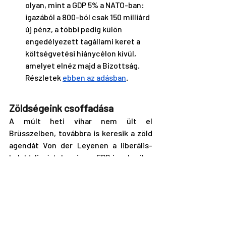
olyan, mint a GDP 5% a NATO-ban: 
igazából a 800-ból csak 150 milliárd 
új pénz, a többi pedig külön 
engedélyezett tagállami keret a 
költségvetési hiánycélon kívül, 
amelyet elnéz majd a Bizottság. 
Részletek 
ebben az adásban
.
Zöldségeink csoffadása
A múlt heti vihar nem ült el 
Brüsszelben, továbbra is keresik a zöld 
agendát Von der Leyenen a liberális-
baloldali pártok, míg az EPP igyekszik a 
másik irányba. Az EPP jobbra 
sasszézását kivédendő, a tőle jobbra 
tömörülő radikálisabb erők emelték a 
tétet: immár Ursulát akarják 
megbuktatni.