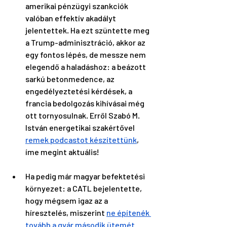
amerikai pénzügyi szankciók 
valóban effektív akadályt 
jelentettek. Ha ezt szüntette meg 
a Trump-adminisztráció, akkor az 
egy fontos lépés, de messze nem 
elegendő a haladáshoz: a beázott 
sarkú betonmedence, az 
engedélyeztetési kérdések, a 
francia bedolgozás kihívásai még 
ott tornyosulnak. Erről Szabó M. 
István energetikai szakértővel 
remek podcastot készítettünk
, 
íme megint aktuális! 
Ha pedig már magyar befektetési 
környezet: a CATL bejelentette, 
hogy mégsem igaz az a 
híresztelés, miszerint 
ne építenék 
tovább a gyár második ütemét 