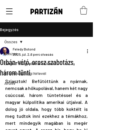
Bejegyzés
Összes
Feledy Botond
Összes
2025. júl. 2.
6 perc olvasás
Orbán-vétó, orosz szabotázs,
Szignál világpolitikai hírlevél
három tünti
Szerkesztőségi hírlevél
Sziasztok! Befűtöttünk a nyárnak, 
Archív
nemcsak a hőkupolával, hanem két nagy 
csúccsal, három tüntetéssel és a 
magyar külpolitika amerikai útjaival. A 
dolog jó oldala, hogy több koktélt is 
meg tudtok inni ezekhez a témákhoz, 
mert mindegyik magában is megér 
egyet-egyet. A rossz hír, hogy ha ki 