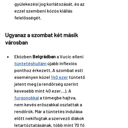
gyülekezési jog korlátozását, és az 
ezzel szembeni közös kiállás 
felelősségét.
Ugyanaz a szombat két másik 
városban
Eközben 
Belgrádban
 a Vucic elleni 
tüntetéshullám
 újabb inflexiós 
ponthoz érkezett. A szombat esti 
eseményen közel 
140 ezer
 tüntető 
jelent meg (a rendőrség szerint 
kevesebb mint 40 ezer…). A 
furgonokkal
 a tömegbe hajtva, 
nem kevés erőszakkal oszlattak a 
rendőrök. Már a tüntetés indulása 
előtt nekifogtak a szervező diákok 
letartóztatásának, több mint 70 fő 