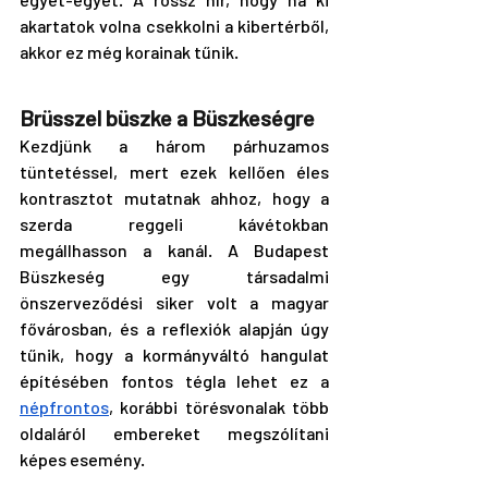
akartatok volna csekkolni a kibertérből, 
akkor ez még korainak tűnik.
Brüsszel büszke a Büszkeségre
Kezdjünk a három párhuzamos 
tüntetéssel, mert ezek kellően éles 
kontrasztot mutatnak ahhoz, hogy a 
szerda reggeli kávétokban 
megállhasson a kanál. A Budapest 
Büszkeség egy társadalmi 
önszerveződési siker volt a magyar 
fővárosban, és a reflexiók alapján úgy 
tűnik, hogy a kormányváltó hangulat 
építésében fontos tégla
lehet ez a 
népfrontos
, korábbi törésvonalak több 
oldaláról embereket megszólítani 
képes esemény.