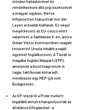
minden hatáskörével és 
rendelkezésre álló jogi eszközével 
a magyar ügyben, illetve 
kifejezetten hiányolták Von der 
Leyen erősebb kiállását. Ez végül 
megérkezett az EU-csúcs előtt 
valamivel, a 
Twitteren
 X-en, amire 
Orbán Viktor kommentben reagált 
(miszerint Ursula inkább a saját 
ügyeivel foglalkozzon). A Tiszát is 
magába foglaló Néppárt (EPP), 
amelynek a bizottsági elnök is 
tagja, taktikusan kimaradt, 
mindössze egy MEP-jük volt 
Budapesten.
Az EP részéről a Pride mellett 
legalább annyira hangsúlyozták az 
általános kifogásukat: a 