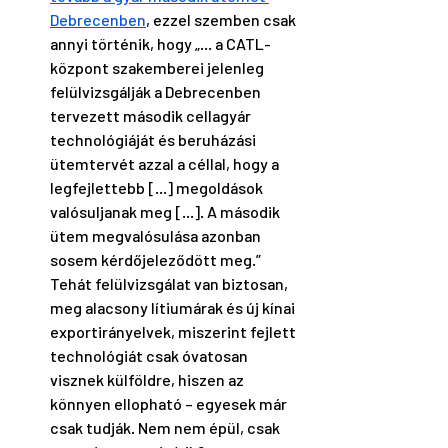
Debrecenben
, ezzel szemben csak 
annyi történik, hogy „... a CATL-
központ szakemberei jelenleg 
felülvizsgálják a Debrecenben 
tervezett második cellagyár 
technológiáját és beruházási 
ütemtervét azzal a céllal, hogy a 
legfejlettebb [...] megoldások 
valósuljanak meg [...]. A második 
ütem megvalósulása azonban 
sosem kérdőjeleződött meg.” 
Tehát felülvizsgálat van biztosan, 
meg alacsony lítiumárak és új kínai 
exportirányelvek, miszerint fejlett 
technológiát csak óvatosan 
visznek külföldre, hiszen az 
könnyen ellopható – egyesek már 
csak tudják. Nem nem épül, csak 