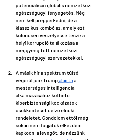
potenciálisan globális nemzetközi 
egészségügyi fenyegetés. Még 
nem kell prepperkedni, de a 
klasszikus kombó az, amely ezt 
különösen veszélyessé teszi: a 
helyi korrupció találkozása a 
meggyengített nemzetközi 
egészségügyi szervezetekkel. 
A másik hír a spektrum túlsó 
végéről jön: Trump
aláírta
 a 
mesterséges intelligencia 
alkalmazásához köthető 
kiberbiztonsági kockázatok 
csökkentését célzó elnöki 
rendeletet. Gondolom ettől még 
sokan nem fogjátok elkezdeni 
kapkodni a levegőt, de nézzünk 