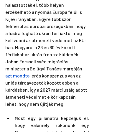
halasztották el, több helyen 
érzékelhető a nyomás Európa felől is 
Kijev irányában. Egyre többször 
felmerül az európai országokban, hogy  
a hadra fogható ukrán férfiaktól meg 
kell vonni az átmeneti védelmet az EU-
ban. Magyarul a 23 és 60 év közötti 
férfiakat az ukrán frontra küldenék. 
Johan Forssell svéd migrációs 
miniszter a Belügyi Tanács margóján 
azt mondta
, erős konszenzus van az 
uniós tárcavezetők között ebben a 
kérdésben. Így a 2027 márciusáig adott 
átmeneti védelmet e kör kapcsán 
lehet, hogy nem újítják meg. 
Most egy pillanatra képzeljük el, 
hogy valamely rokonunk egy 