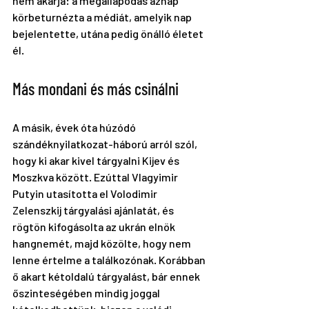
nem akarja: a megállapodás aznap 
körbeturnézta a médiát, amelyik nap 
bejelentette, utána pedig önálló életet 
él. 
Más mondani és más csinálni
A másik, évek óta húzódó 
szándéknyilatkozat-háború arról szól, 
hogy ki akar kivel tárgyalni Kijev és 
Moszkva között. Ezúttal Vlagyimir 
Putyin utasította el Volodimir 
Zelenszkij tárgyalási ajánlatát, és 
rögtön kifogásolta az ukrán elnök 
hangnemét, majd közölte, hogy nem 
lenne értelme a találkozónak. Korábban 
ő akart kétoldalú tárgyalást, bár ennek 
őszinteségében mindig joggal 