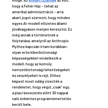
mögé. Az 
eredeti szándék
 az volt, 
hogy a Fehér Ház – tehát az 
amerikai adminisztráció – arra 
akart jogot szerezni, hogy minden 
egyes AI-modell előzetes állami 
jóváhagyáson menjen keresztül. Ez 
még annak a történetnek a 
folytatása, amelyről az Anthropic 
Mythos kapcsán írtam korábban: 
olyan erős kiberbiztonsági 
képességekkel rendelkezik a 
modell, hogy az komoly 
nemzetbiztonsági lehetőségeket 
és veszélyeket is rejt. Ehhez 
képest most odáig vizezték a 
rendeletet, hogy végül „csak” egy, 
a piaci bevezetés előtt 30 nappal 
való önkéntes programismertetés 
került bele. 