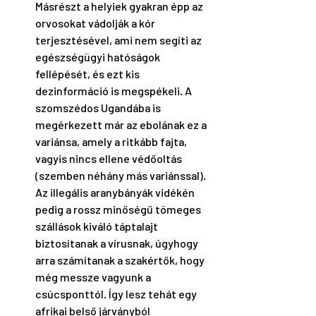
Másrészt a helyiek gyakran épp az 
orvosokat vádolják a kór 
terjesztésével, ami nem segíti az 
egészségügyi hatóságok 
fellépését, és ezt kis 
dezinformáció is megspékeli. A 
szomszédos Ugandába is 
megérkezett már az ebolának ez a 
variánsa, amely a ritkább fajta, 
vagyis nincs ellene védőoltás 
(szemben néhány más variánssal). 
Az illegális aranybányák vidékén 
pedig a rossz minőségű tömeges 
szállások kiváló táptalajt 
biztosítanak a vírusnak, úgyhogy 
arra számítanak a szakértők, hogy 
még messze vagyunk a 
csúcsponttól. Így lesz tehát egy 
afrikai belső járványból 