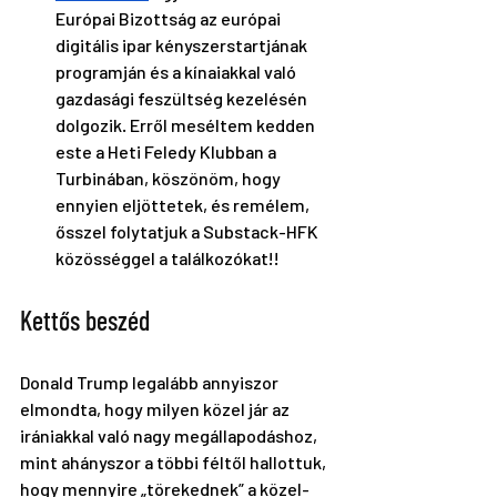
Európai Bizottság az európai 
digitális ipar kényszerstartjának 
programján és a kínaiakkal való 
gazdasági feszültség kezelésén 
dolgozik. Erről meséltem kedden 
este a Heti Feledy Klubban a 
Turbinában, köszönöm, hogy 
ennyien eljöttetek, és remélem, 
ősszel folytatjuk a Substack-HFK 
közösséggel a találkozókat!! 
Kettős beszéd
Donald Trump legalább annyiszor 
elmondta, hogy milyen közel jár az 
irániakkal való nagy megállapodáshoz, 
mint ahányszor a többi féltől hallottuk, 
hogy mennyire „törekednek” a közel-