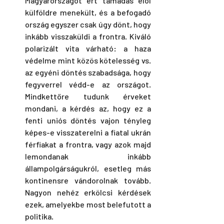
Magyarországot ért támadás elől 
külföldre menekült, és a befogadó 
ország egyszer csak úgy dönt, hogy 
inkább visszaküldi a frontra. Kiváló 
polarizált vita várható: a haza 
védelme mint közös kötelesség vs. 
az egyéni döntés szabadsága, hogy 
fegyverrel védd-e az országot. 
Mindkettőre tudunk érveket 
mondani, a kérdés az, hogy ez a 
fenti uniós döntés vajon tényleg 
képes-e visszaterelni a fiatal ukrán 
férfiakat a frontra, vagy azok majd 
lemondanak inkább 
állampolgárságukról, esetleg más 
kontinensre vándorolnak tovább. 
Nagyon nehéz erkölcsi kérdések 
ezek, amelyekbe most belefutott a 
politika.