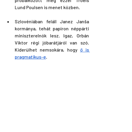
próbálkozott meg ezzel Troels 
Lund Poulsen is menet közben. 
Szlovéniában feláll Janez Janša 
kormánya, tehát papíron néppárti 
miniszterelnök lesz. Igaz, Orbán 
Viktor régi jóbarátjáról van szó. 
Kiderülhet nemsokára, hogy 
ő is 
pragmatikus-e
. 
Végül a román kormányválság a 
következő fejezethez ért: Eugen 
Tomacot bízta meg az államfő a 
kormányalakítással, ami egy 
technikai művelet. A második 
megbukott kísérlet után lehet csak 
feloszlatni a parlamentet, tehát az 
első körbe küldött jelölt tipikusan 
vattafunkcióval rendelkezik, hogy 