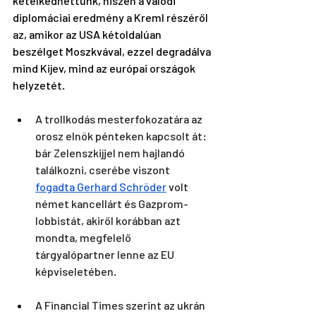
kételkedhettünk, hiszen a valódi 
diplomáciai eredmény a Kreml részéről 
az, amikor az USA kétoldalúan 
beszélget Moszkvával, ezzel degradálva 
mind Kijev, mind az európai országok 
helyzetét. 
A trollkodás mesterfokozatára az 
orosz elnök pénteken kapcsolt át: 
bár Zelenszkijjel nem hajlandó 
találkozni, cserébe viszont 
fogadta Gerhard Schröder
 volt 
német kancellárt és Gazprom-
lobbistát, akiről korábban azt 
mondta, megfelelő 
tárgyalópartner lenne az EU 
képviseletében. 
A Financial Times szerint az ukrán 