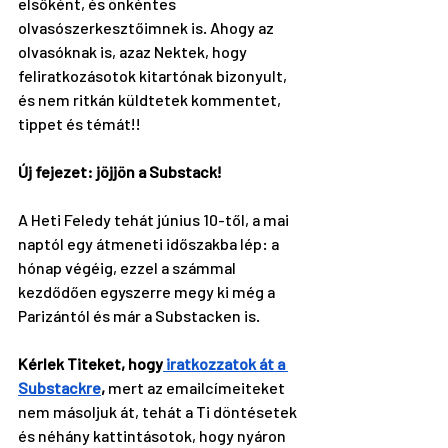
elsőként, és önkéntes 
olvasószerkesztőimnek is. Ahogy az 
olvasóknak is, azaz Nektek, hogy 
feliratkozásotok kitartónak bizonyult, 
és nem ritkán küldtetek kommentet, 
tippet és témát!! 
Új fejezet: jöjjön a Substack!
A Heti Feledy tehát június 10-től, a mai 
naptól egy átmeneti időszakba lép: a 
hónap végéig, ezzel a számmal 
kezdődően egyszerre megy ki még a 
Parizántól és már a Substacken is. 
Kérlek Titeket, hogy
 iratkozzatok át a 
Substackre
,
 mert az emailcímeiteket 
nem másoljuk át, tehát a Ti döntésetek 
és néhány kattintásotok, hogy nyáron 