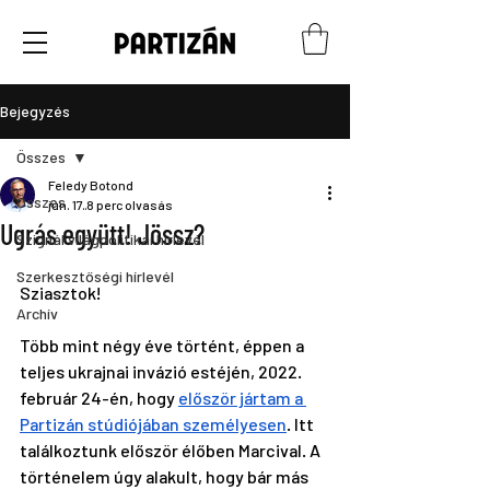
Bejegyzés
Összes
Feledy Botond
Összes
jún. 17.
8 perc olvasás
Ugrás együtt! Jössz?
Szignál világpolitikai hírlevél
Szerkesztőségi hírlevél
Sziasztok! 
Archív
Több mint négy éve történt, éppen a 
teljes ukrajnai invázió estéjén, 2022. 
február 24-én, hogy 
először jártam a 
Partizán stúdiójában személyesen
. Itt 
találkoztunk először élőben Marcival. A 
történelem úgy alakult, hogy bár más 