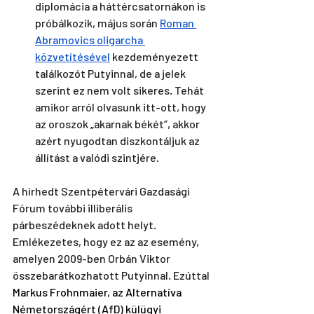
diplomácia a háttércsatornákon is 
próbálkozik, május során 
Roman 
Abramovics oligarcha 
közvetítésével
 kezdeményezett 
találkozót Putyinnal, de a jelek 
szerint ez nem volt sikeres. Tehát 
amikor arról olvasunk itt-ott, hogy 
az oroszok 
„
akarnak békét”, akkor 
azért nyugodtan diszkontáljuk az 
állítást a valódi szintjére. 
A hírhedt Szentpétervári Gazdasági 
Fórum további illiberális 
párbeszédeknek adott helyt. 
Emlékezetes, hogy ez az az esemény, 
amelyen 2009-ben Orbán Viktor 
összebarátkozhatott Putyinnal. Ezúttal 
Markus Frohnmaier, az Alternatíva 
Németországért (AfD) külügyi 