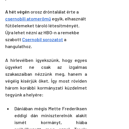
A hét végén 
orosz dróntalálat érte a 
csernobili atomerőmű
 egyik, elhasznált 
fűtőelemeket tároló létesítményét. 
Újra lehet nézni az HBO-n a remekbe 
szabott 
Csernobil sorozatot
 a 
hangulathoz. 
A hírlevélben igyekszünk, hogy egyes 
ügyeket ne csak az izgalmas 
szakaszaiban nézzünk meg, hanem a 
végéig kísérjük őket. Így most röviden 
három korábbi kormányzati küzdelmet 
tegyünk a helyére: 
Dániában mégis Mette Frederiksen 
eddigi dán miniszterelnök alakít 
ismét kormányt, hiába 