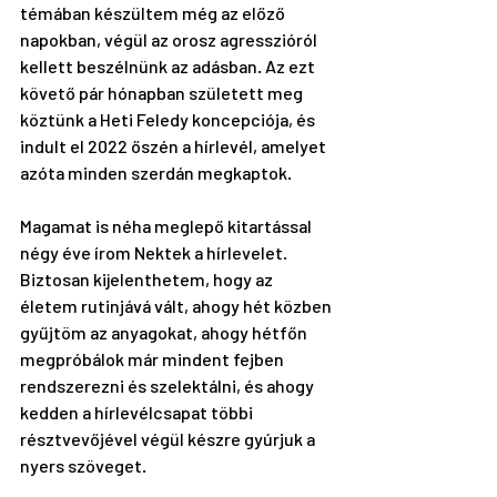
témában készültem még az előző 
napokban, végül az orosz agresszióról 
kellett beszélnünk az adásban. Az ezt 
követő pár hónapban született meg 
köztünk a Heti Feledy koncepciója, és 
indult el 2022 őszén a hírlevél, amelyet 
azóta minden szerdán megkaptok. 
Magamat is néha meglepő kitartással 
négy éve írom Nektek a hírlevelet. 
Biztosan kijelenthetem, hogy az 
életem rutinjává vált, ahogy hét közben 
gyűjtöm az anyagokat, ahogy hétfőn 
megpróbálok már mindent fejben 
rendszerezni és szelektálni, és ahogy 
kedden a hírlevélcsapat többi 
résztvevőjével végül készre gyúrjuk a 
nyers szöveget. 