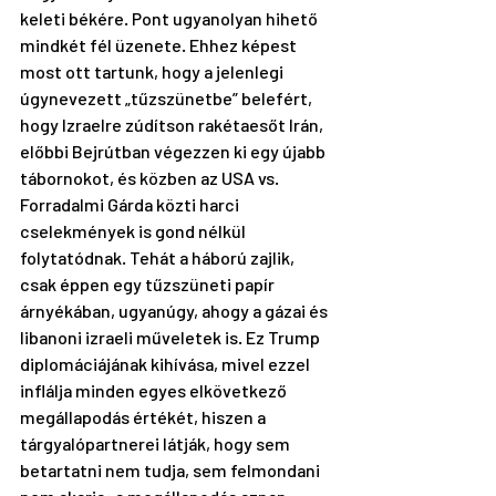
keleti békére. Pont ugyanolyan hihető 
mindkét fél üzenete. Ehhez képest 
most ott tartunk, hogy a jelenlegi 
úgynevezett „tűzszünetbe” belefért, 
hogy Izraelre zúdítson rakétaesőt Irán, 
előbbi Bejrútban végezzen ki egy újabb 
tábornokot, és közben az USA vs. 
Forradalmi Gárda közti harci 
cselekmények is gond nélkül 
folytatódnak. Tehát a háború zajlik, 
csak éppen egy tűzszüneti papír 
árnyékában, ugyanúgy, ahogy a gázai és 
libanoni izraeli műveletek is. Ez Trump 
diplomáciájának kihívása, mivel ezzel 
inflálja minden egyes elkövetkező 
megállapodás értékét, hiszen a 
tárgyalópartnerei látják, hogy sem 
betartatni nem tudja, sem felmondani 