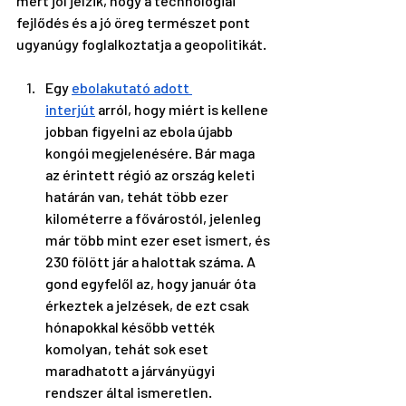
mert jól jelzik, hogy a technológiai 
fejlődés és a jó öreg természet pont 
ugyanúgy foglalkoztatja a geopolitikát. 
Egy 
ebolakutató adott 
interjút
 arról, hogy miért is kellene 
jobban figyelni az ebola újabb 
kongói megjelenésére. Bár maga 
az érintett régió az ország keleti 
határán van, tehát több ezer 
kilométerre a fővárostól, jelenleg 
már több mint ezer eset ismert, és 
230 fölött jár a halottak száma. A 
gond egyfelől az, hogy január óta 
érkeztek a jelzések, de ezt csak 
hónapokkal később vették 
komolyan, tehát sok eset 
maradhatott a járványügyi 
rendszer által ismeretlen. 