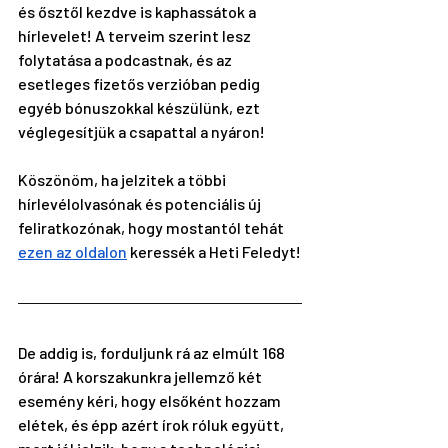
és ősztől kezdve is kaphassátok a 
hírlevelet! A terveim szerint lesz 
folytatása a podcastnak, és az 
esetleges fizetős verzióban pedig 
egyéb bónuszokkal készülünk, ezt 
véglegesítjük a csapattal a nyáron!
Köszönöm, ha jelzitek a többi 
hírlevélolvasónak és potenciális új 
feliratkozónak, hogy mostantól tehát 
ezen az oldalon
 keressék a Heti Feledyt!
De addig is, forduljunk rá az elmúlt 168 
órára! A korszakunkra jellemző két 
esemény kéri, hogy elsőként hozzam 
elétek, és épp azért írok róluk együtt, 