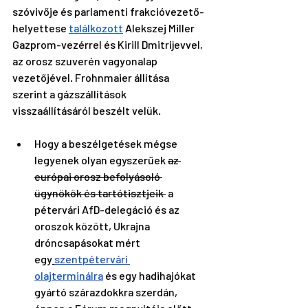
szóvivője és parlamenti frakcióvezető-
helyettese 
találkozott
 Alekszej Miller 
Gazprom-vezérrel és Kirill Dmitrijevvel, 
az orosz szuverén vagyonalap 
vezetőjével. Frohnmaier állítása 
szerint a gázszállítások 
visszaállításáról beszélt velük. 
Hogy a beszélgetések mégse 
legyenek olyan egyszerűek 
az 
európai orosz befolyásoló 
ügynökök és tartótisztjeik 
 a 
pétervári AfD-delegáció és az 
oroszok között, Ukrajna 
dróncsapásokat mért 
egy
szentpétervári 
olajterminálra
 és egy hadihajókat 
gyártó szárazdokkra szerdán, 