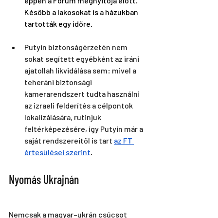
éppen a Fórum megnyitója előtt. 
Később a lakosokat is a házukban 
tartották egy időre.
Putyin biztonságérzetén nem 
sokat segített egyébként az iráni 
ajatollah likvidálása sem: mivel a 
teheráni biztonsági 
kamerarendszert tudta használni 
az izraeli felderítés a célpontok 
lokalizálására, rutinjuk 
feltérképezésére, így Putyin már a 
saját rendszereitől is tart 
az FT 
értesülései szerint
. 
Nyomás Ukrajnán
Nemcsak a magyar–ukrán csúcsot 