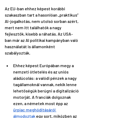
Az EU-ban ehhez képest korábbi 
szakaszban tart a hasonlóan „praktikus” 
AI-jogalkotás, nem utolsó sorban azért, 
mert nem itt találhatók a nagy 
fejlesztők, kisebb a ráhatás. Az USA-
ban már az AI politikai kampányban való 
használatát is államonként 
szabályozták. 
Ehhez képest Európában megy a 
nemzeti ötletelés és az uniós 
aládúcolás: a valódi pénzek a nagy 
tagállamoknál vannak, nekik lenne 
lehetőségük berúgni a digitalizáció 
motorját. A franciák dolgoznak 
ezen, a németek most épp az 
űrpiac meghódításáról 
álmodoztak
 egy sort, miközben az 