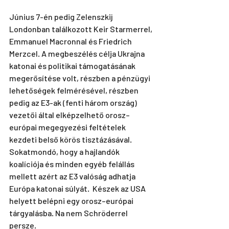
Június 7-én pedig Zelenszkij 
Londonban találkozott Keir Starmerrel, 
Emmanuel Macronnal és Friedrich 
Merzcel. A megbeszélés célja Ukrajna 
katonai és politikai támogatásának 
megerősítése volt, részben a pénzügyi 
lehetőségek felmérésével, részben 
pedig az E3-ak (fenti három ország) 
vezetői által elképzelhető orosz–
európai megegyezési feltételek 
kezdeti belső körös tisztázásával. 
Sokatmondó, hogy a hajlandók 
koalíciója és minden egyéb felállás 
mellett azért az E3 valóság adhatja 
Európa katonai súlyát.  Készek az USA 
helyett belépni egy orosz–európai 
tárgyalásba. Na nem Schröderrel 
persze. 