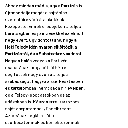
Ahogy minden média, úgy a Partizán is 
újragondolja magát a sajtópiac 
szereplőire váró átalakulások 
közepette. Ennek eredőjeként, teljes 
barátságban és jó érzésekkel az elmúlt 
négy évért, úgy döntöttünk, hogy
 a 
Heti Feledy idén nyáron elköltözik a 
Partizántól, és a Substackre vándorol
. 
Nagyon hálás vagyok a Partizán 
csapatának, hogy hétről hétre 
segítettek négy éven át, teljes 
szabadságot hagyva a szerkesztésben 
és tartalomban, nemcsak a hírlevélben, 
de a Feledy-podcastokban és az 
adásokban is. Köszönettel tartozom 
saját csapatomnak, Engelbrecht 
Azureának, legkitartóbb 
szerkesztőmnek és korrektoromnak 