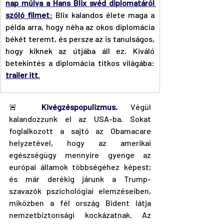
nap múlva a Hans Blix svéd diplomatáról 
szóló filmet
:
 Blix kalandos élete maga a 
példa arra, hogy néha az okos diplomácia 
békét teremt, és persze az is tanulságos, 
hogy kiknek az útjába áll ez. Kiváló 
betekintés a diplomácia titkos világába: 
trailer itt
.
🚨
 Kivégzéspopulizmus.
 Végül 
kalandozzunk el az USA-ba. Sokat 
foglalkozott a sajtó az Obamacare 
helyzetével, hogy az amerikai 
egészségügy mennyire gyenge az 
európai államok többségéhez képest; 
és már derékig járunk a Trump-
szavazók pszichológiai elemzéseiben, 
miközben a fél ország Bident látja 
nemzetbiztonsági kockázatnak. Az 