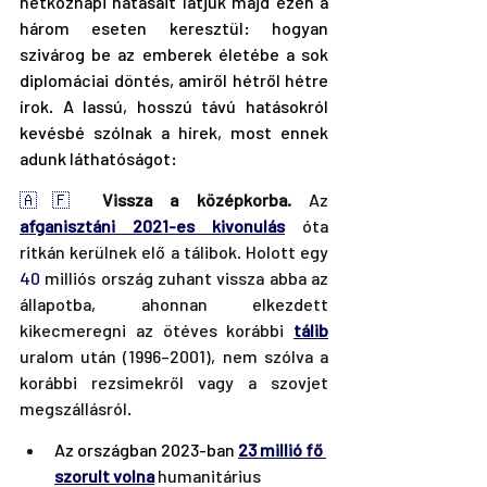
hétköznapi hatásait látjuk majd ezen a 
három eseten keresztül: hogyan 
szivárog be az emberek életébe a sok 
diplomáciai döntés, amiről hétről hétre 
írok. A lassú, hosszú távú hatásokról 
kevésbé szólnak a hírek, most ennek 
adunk láthatóságot:
🇦🇫 
Vissza a középkorba.
 Az 
afganisztáni 2021-es kivonulás
 óta 
ritkán kerülnek elő a tálibok. Holott egy 
40
 milliós ország zuhant vissza abba az 
állapotba, ahonnan elkezdett 
kikecmeregni az ötéves korábbi 
tálib
uralom után (1996–2001), nem szólva a 
korábbi rezsimekről vagy a szovjet 
megszállásról.
Az országban 2023-ban 
23 millió fő 
szorult volna
 humanitárius 