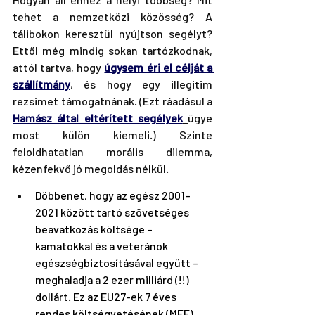
tehet a nemzetközi közösség? A 
tálibokon keresztül nyújtson segélyt? 
Ettől még mindig sokan tartózkodnak, 
attól tartva, hogy 
úgysem éri el célját a 
szállítmány
,
 és hogy egy illegitim 
rezsimet támogatnának. (Ezt ráadásul a 
Hamász által eltérített segélyek
ügye 
most külön kiemeli.) Szinte 
feloldhatatlan morális dilemma, 
kézenfekvő jó megoldás nélkül.
Döbbenet, hogy az egész 2001–
2021 között tartó szövetséges 
beavatkozás költsége – 
kamatokkal és a veteránok 
egészségbiztosításával együtt – 
meghaladja a 2 ezer milliárd (!!) 
dollárt. Ez az EU27-ek 7 éves 
rendes költségvetésének (MFF) 