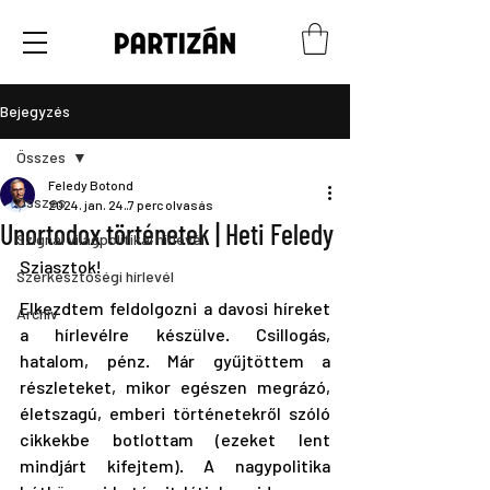
Bejegyzés
Összes
Feledy Botond
Összes
2024. jan. 24.
7 perc olvasás
Unortodox történetek | Heti Feledy
Szignál világpolitikai hírlevél
Sziasztok!
Szerkesztőségi hírlevél
Elkezdtem feldolgozni a davosi híreket 
Archív
a hírlevélre készülve. Csillogás, 
hatalom, pénz. Már gyűjtöttem a 
részleteket, mikor egészen megrázó, 
életszagú, emberi történetekről szóló 
cikkekbe botlottam (ezeket lent 
mindjárt kifejtem). A nagypolitika 