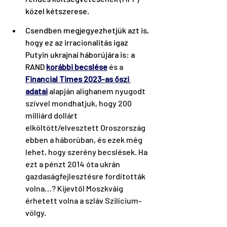
közel kétszerese.
Csendben megjegyezhetjük azt is, 
hogy ez az irracionalitás igaz 
Putyin ukrajnai háborújára is: a 
RAND 
korábbi becslése
 és a 
Financial Times 2023-as őszi 
adatai
 alapján alighanem nyugodt 
szívvel mondhatjuk, hogy 200 
milliárd dollárt 
elköltött/elvesztett Oroszország 
ebben a háborúban, és ezek még 
lehet, hogy szerény becslések. Ha 
ezt a pénzt 2014 óta ukrán 
gazdaságfejlesztésre fordították 
volna…? Kijevtől Moszkváig 
érhetett volna a szláv Szilícium-
völgy.