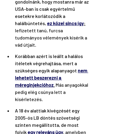
gondolnánk, hogy mostanra már az 
USA-ban is csak egyértelmű 
esetekre korlátozódik a 
halálbüntetés, 
ez közel sincs így
:
lefizetett tanú, furcsa 
tudományos vélemények kísérik a 
vád útjait.
Korábban azért is leállt a halálos 
ítéletek végrehajtása, mert a 
szükséges egyik alapanyagot 
nem 
lehetett beszerezni a 
méreginjekcióhoz
.
 Más anyagokkal 
pedig elég csúnya lett a 
kísérletezés.
A 18 év alattiak kivégzését egy 
2005-ös LB döntés szövetségi 
szinten megállította, de most 
folyik 
egy releváns ügy
, amelyben 