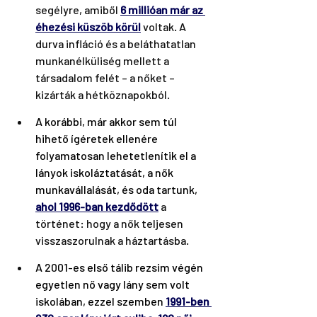
segélyre, amiből 
6 millióan már az 
éhezési küszöb körül
 voltak. A 
durva infláció és a beláthatatlan 
munkanélküliség mellett a 
társadalom felét – a nőket – 
kizárták a hétköznapokból.
A korábbi, már akkor sem túl 
hihető ígéretek ellenére 
folyamatosan lehetetlenítik el a 
lányok iskoláztatását, a nők 
munkavállalását, és oda tartunk, 
ahol 1996-ban kezdődött
 a 
történet: hogy a nők teljesen 
visszaszorulnak a háztartásba.
A 2001-es első tálib rezsim végén 
egyetlen nő vagy lány sem volt 
iskolában, ezzel szemben 
1991-ben 