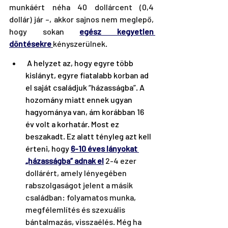
munkáért néha 40 dollárcent (0,4 
dollár) jár –, akkor sajnos nem meglepő, 
hogy sokan 
egész kegyetlen 
döntésekre
kényszerülnek.
 A helyzet az, hogy egyre több 
kislányt, egyre fiatalabb korban ad 
el saját családjuk “házasságba”. A 
hozomány miatt ennek ugyan 
hagyománya van, ám korábban 16 
év volt a korhatár. Most ez 
beszakadt. Ez alatt tényleg azt kell 
érteni, hogy 
6-10 éves lányokat 
„házasságba” adnak el
 2-4 ezer 
dollárért, amely lényegében 
rabszolgaságot jelent a másik 
családban: folyamatos munka, 
megfélemlítés és szexuális 
bántalmazás, visszaélés. Még ha 