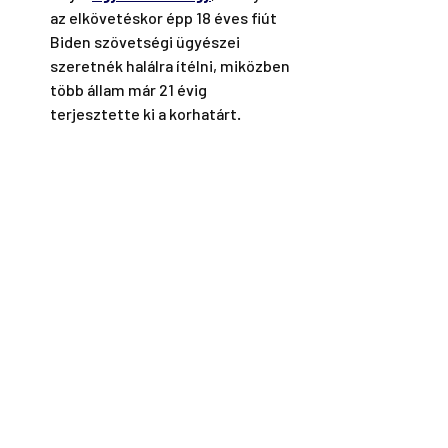
az elkövetéskor épp 18 éves fiút 
Biden szövetségi ügyészei 
szeretnék halálra ítélni, miközben 
több állam már 21 évig 
terjesztette ki a korhatárt.
Picit fellélegeznél? Hallgasd meg az 
eddigi Feledy Podcastokat a 
szlovák 
választáson történt dezinformációs 
műveletekről
,
 a NATO 
katona-
egészségügyi titkairól
 Budapesten és 
Litkai Gergellyel az 
éghajlatváltozás 
valódi tétjeiről
.
🤦🏻‍♂️ 
Repetitio est mater studiorum. 
A 
szekértáborok megerősítését és 
bővítését szolgáló narratívák 