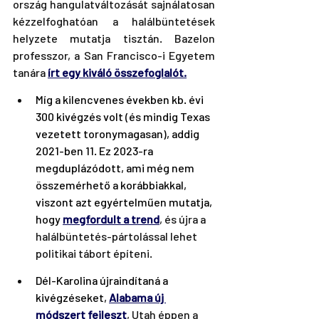
ország hangulatváltozását sajnálatosan 
kézzelfoghatóan a halálbüntetések 
helyzete mutatja tisztán. Bazelon 
professzor, a San Francisco-i Egyetem 
tanára 
írt egy kiváló összefoglalót.
Míg a kilencvenes években kb. évi 
300 kivégzés volt (és mindig Texas 
vezetett toronymagasan), addig 
2021-ben 11. Ez 2023-ra 
megduplázódott, ami még nem 
összemérhető a korábbiakkal, 
viszont azt egyértelműen mutatja, 
hogy 
megfordult a trend
, és újra a 
halálbüntetés-pártolással lehet 
politikai tábort építeni.
Dél-Karolina újraindítaná a 
kivégzéseket, 
Alabama új 
módszert fejleszt
, Utah éppen a 