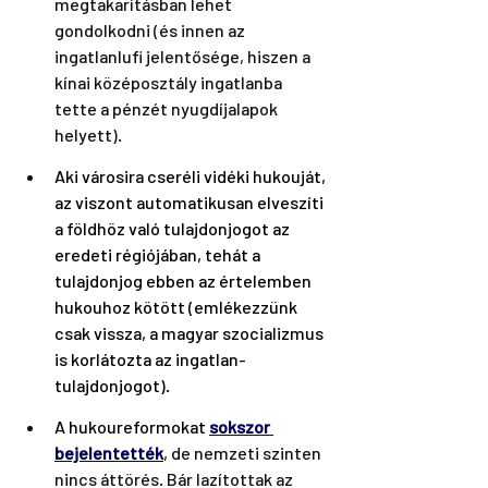
megtakarításban lehet 
gondolkodni (és innen az 
ingatlanlufi jelentősége, hiszen a 
kínai középosztály ingatlanba 
tette a pénzét nyugdíjalapok 
helyett).
Aki városira cseréli vidéki hukouját, 
az viszont automatikusan elveszíti 
a földhöz való tulajdonjogot az 
eredeti régiójában, tehát a 
tulajdonjog ebben az értelemben 
hukouhoz kötött (emlékezzünk 
csak vissza, a magyar szocializmus 
is korlátozta az ingatlan-
tulajdonjogot).
A hukoureformokat 
sokszor 
bejelentették
,
 de nemzeti szinten 
nincs áttörés. Bár lazítottak az 