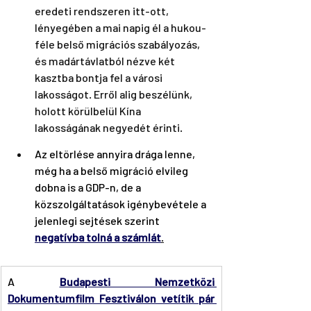
eredeti rendszeren itt-ott, 
lényegében a mai napig él a hukou-
féle belső migrációs szabályozás, 
és madártávlatból nézve két 
kasztba bontja fel a városi 
lakosságot. Erről alig beszélünk, 
holott körülbelül Kína 
lakosságának negyedét érinti.
Az eltörlése annyira drága lenne, 
még ha a belső migráció elvileg 
dobna is a GDP-n, de a 
közszolgáltatások igénybevétele a 
jelenlegi sejtések szerint 
negatívba tolná a számlát
.
A 
Budapesti Nemzetközi 
Dokumentumfilm Fesztiválon vetítik pár 