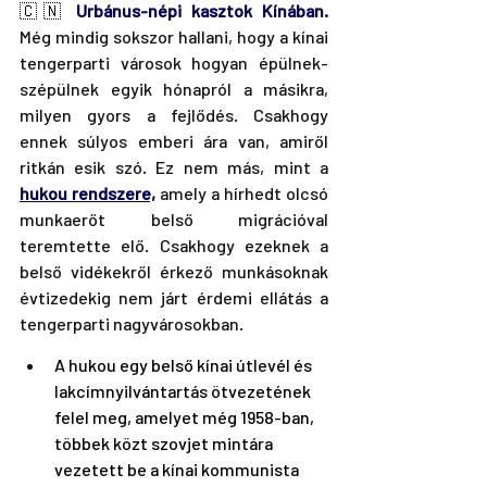
🇨🇳 
Urbánus-népi kasztok Kínában. 
Még mindig sokszor hallani, hogy a kínai 
tengerparti városok hogyan épülnek-
szépülnek egyik hónapról a másikra, 
milyen gyors a fejlődés. Csakhogy 
ennek súlyos emberi ára van, amiről 
ritkán esik szó. Ez nem más, mint a 
hukou rendszere,
 amely a hírhedt olcsó 
munkaerőt belső migrációval 
teremtette elő. Csakhogy ezeknek a 
belső vidékekről érkező munkásoknak 
évtizedekig nem járt érdemi ellátás a 
tengerparti nagyvárosokban.
A hukou egy belső kínai útlevél és 
lakcímnyilvántartás ötvezetének 
felel meg, amelyet még 1958-ban, 
többek közt szovjet mintára 
vezetett be a kínai kommunista 