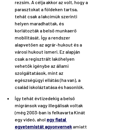
rezsim. A célja akkor az volt, hogy a 
parasztokat a földeken tartsa, 
tehát csak a lakcímük szerinti 
helyen maradhattak, és 
korlátozták a belső munkaerő 
mobilitását. Így a rendszer 
alapvetően az agrár-hukout és a 
városi hukout ismeri. Ez alapján 
csak a regisztrált lakóhelyen 
vehetők igénybe az állami 
szolgáltatások, mint az 
egészségügyi ellátás (ha van), a 
család iskoláztatása és hasonlók.
Így tehát évtizedekig a belső 
migránsok vagy illegálisak voltak 
(még 2003-ban is felkavarta Kínát 
egy videó, ahol 
egy fiatal 
egyetemistát agyonvernek
 amiatt 