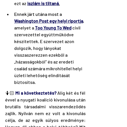
ezt az 
iszlám is tiltaná
.
Ennek járt utána most a 
Washington Post egy helyi riportja
,
amelyet a 
Too Young To Wed
 civil 
szervezettel együttműködve 
készítettek. E szervezet azon 
dolgozik, hogy lányokat 
visszaszerezzen ezekből a 
„házasságokból” és az eredeti 
család számára mikrohitellel helyi 
üzleti lehetőség elindítását 
biztosítsa.
🤷🏻
 Mi a következtetés?
 Alig két és fél 
évvel a nyugati koalíció kivonulása után 
brutális társadalmi visszarendeződés 
zajlik. Nyilván nem ez volt a kivonulás 
célja, de az egyik súlyos eredménye: 
Hogyan áll ehhez a helyi többség? Mit 