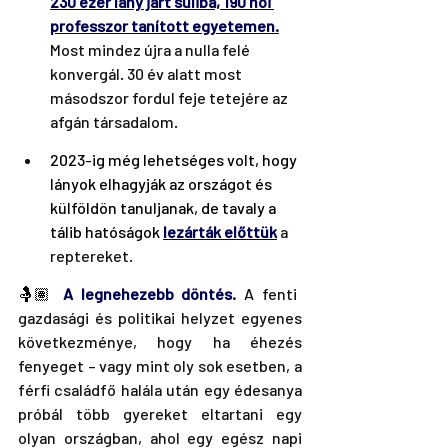
230 ezer lány járt suliba, 190 női 
professzor tanított egyetemen.
Most mindez újra a nulla felé 
konvergál. 30 év alatt most 
másodszor fordul feje tetejére az 
afgán társadalom.
2023-ig még lehetséges volt, hogy 
lányok elhagyják az országot és 
külföldön tanuljanak, de tavaly a 
tálib hatóságok 
lezárták előttük
 a 
reptereket.
🤱🏽
 A legnehezebb döntés. 
A fenti 
gazdasági és politikai helyzet egyenes 
következménye, hogy ha éhezés 
fenyeget – vagy mint oly sok esetben, a 
férfi családfő halála után egy édesanya 
próbál több gyereket eltartani egy 
olyan országban, ahol egy egész napi 