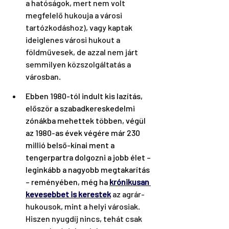
a hatóságok, mert nem volt 
megfelelő hukouja a városi 
tartózkodáshoz), vagy kaptak 
ideiglenes városi hukout a 
földművesek, de azzal nem járt 
semmilyen közszolgáltatás a 
városban.
Ebben 1980-tól indult kis lazítás, 
először a szabadkereskedelmi 
zónákba mehettek többen, végül 
az 1980-as évek végére már 230 
millió belső-kínai ment a 
tengerpartra dolgozni a jobb élet – 
leginkább a nagyobb megtakarítás 
– reményében, még ha 
krónikusan 
kevesebbet is kerestek
 az agrár-
hukousok, mint a helyi városiak. 
Hiszen nyugdíj nincs, tehát csak 