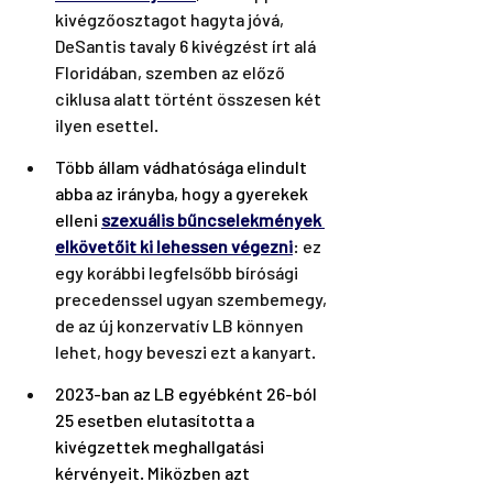
kivégzőosztagot hagyta jóvá, 
DeSantis tavaly 6 kivégzést írt alá 
Floridában, szemben az előző 
ciklusa alatt történt összesen két 
ilyen esettel.
Több állam vádhatósága elindult 
abba az irányba, hogy a gyerekek 
elleni 
szexuális bűncselekmények 
elkövetőit ki lehessen végezni
: ez 
egy korábbi legfelsőbb bírósági 
precedenssel ugyan szembemegy, 
de az új konzervatív LB könnyen 
lehet, hogy beveszi ezt a kanyart.
2023-ban az LB egyébként 26-ból 
25 esetben elutasította a 
kivégzettek meghallgatási 
kérvényeit. Miközben azt 