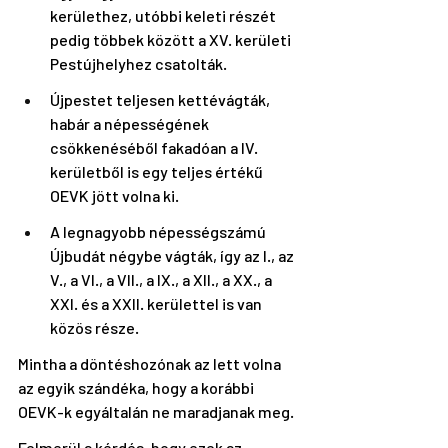
kerülethez, utóbbi keleti részét 
pedig többek között a XV. kerületi 
Pestújhelyhez csatolták.
Újpestet teljesen kettévágták, 
habár a népességének 
csökkenéséből fakadóan a IV. 
kerületből is egy teljes értékű 
OEVK jött volna ki.
A legnagyobb népességszámú 
Újbudát négybe vágták, így az I., az 
V., a VI., a VII., a IX., a XII., a XX., a 
XXI. és a XXII. kerülettel is van 
közös része.
Mintha a döntéshozónak az lett volna 
az egyik szándéka, hogy a korábbi 
OEVK-k egyáltalán ne maradjanak meg.
Felmerül a kérdés, hogy ezek az 