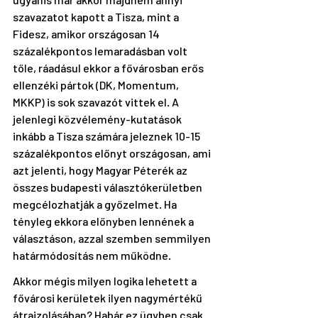
szavazatot kapott a Tisza, mint a 
Fidesz, amikor országosan 14 
százalékpontos lemaradásban volt 
tőle, ráadásul ekkor a fővárosban erős 
ellenzéki pártok (DK, Momentum, 
MKKP) is sok szavazót vittek el. A 
jelenlegi közvélemény-kutatások 
inkább a Tisza számára jeleznek 10-15 
százalékpontos előnyt országosan, ami 
azt jelenti, hogy Magyar Péterék az 
összes budapesti választókerületben 
megcélozhatják a győzelmet. Ha 
tényleg ekkora előnyben lennének a 
választáson, azzal szemben semmilyen 
határmódosítás nem működne.
Akkor mégis milyen logika lehetett a 
fővárosi kerületek ilyen nagymértékű 
átrajzolásában? Habár ez ügyben csak 