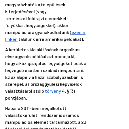
magyarázhatók a települések 
kiterjedésével (vagy 
természetföldrajzi elemekkel: 
folyókkal, hegységekkel), akkor 
manipulációra gyanakodhatunk (
ezen a 
linken
 találunk erre amerikai példákat). 
A kerületek kialakításának organikus 
elve ugyanis például azt mondja ki, 
hogy a közigazgatási egységeket csak a 
legvégső esetben szabad megbontani. 
Ez az alapelv a hazai szabályozásban is 
szerepel, az országgyűlési képviselők 
választásáról szóló 
törvény
 4. § (3) 
pontjában.
Habár a 2011-ben megalkotott 
választókerületi rendszer is számos 
manipulációs elemet tartalmazott, a 23 
fővárosi önkormányzati kerületből 