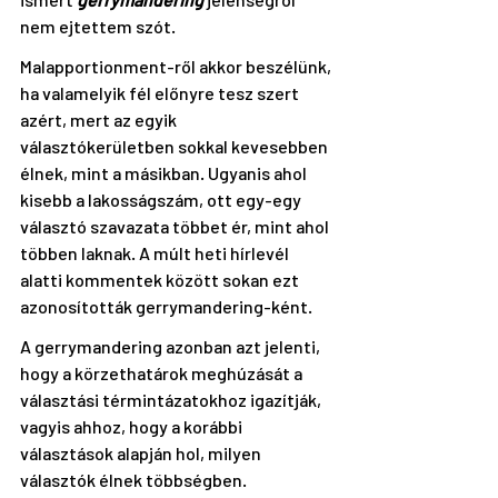
nem ejtettem szót. 
Malapportionment-ről akkor beszélünk, 
ha valamelyik fél előnyre tesz szert 
azért, mert az egyik 
választókerületben sokkal kevesebben 
élnek, mint a másikban. Ugyanis ahol 
kisebb a lakosságszám, ott egy-egy 
választó szavazata többet ér, mint ahol 
többen laknak. A múlt heti hírlevél 
alatti kommentek között sokan ezt 
azonosították gerrymandering-ként.
A gerrymandering azonban azt jelenti, 
hogy a körzethatárok meghúzását a 
választási términtázatokhoz igazítják, 
vagyis ahhoz, hogy a korábbi 
választások alapján hol, milyen 
választók élnek többségben.