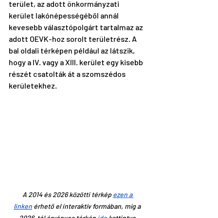
terület, az adott önkormányzati 
kerület lakónépességéből annál 
kevesebb választópolgárt tartalmaz az 
adott OEVK-hoz sorolt területrész. A 
bal oldali térképen például az látszik, 
hogy a IV. vagy a XIII. kerület egy kisebb 
részét csatolták át a szomszédos 
kerületekhez.
A 2014 és 2026 közötti térkép 
ezen a 
linken
 érhető el interaktív formában, míg a 
2026-tól érvényes térkép 
ide
 kattintva 