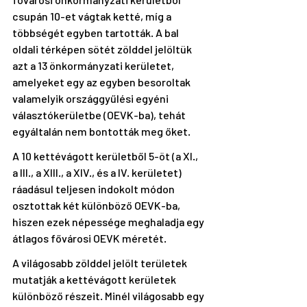
csupán 10-et vágtak ketté, míg a 
többségét egyben tartották. A bal 
oldali térképen sötét zölddel jelöltük 
azt a 13 önkormányzati kerületet, 
amelyeket egy az egyben besoroltak 
valamelyik országgyűlési egyéni 
választókerületbe (OEVK-ba), tehát 
egyáltalán nem bontották meg őket.
A 10 kettévágott kerületből 5-öt (a XI., 
a III., a XIII., a XIV., és a IV. kerületet) 
ráadásul teljesen indokolt módon 
osztottak két különböző OEVK-ba, 
hiszen ezek népessége meghaladja egy 
átlagos fővárosi OEVK méretét.
A világosabb zölddel jelölt területek 
mutatják a kettévágott kerületek 
különböző részeit. Minél világosabb egy 