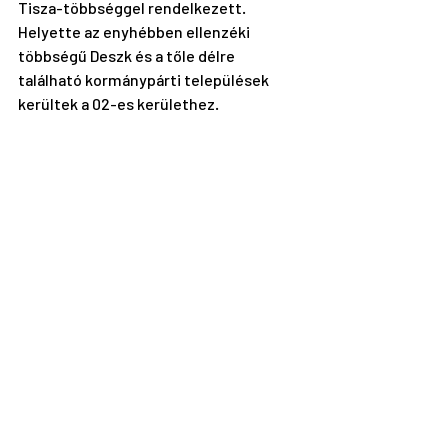
Tisza-többséggel rendelkezett. 
Helyette az enyhébben ellenzéki 
többségű Deszk és a tőle délre 
található kormánypárti települések 
kerültek a 02-es kerülethez.
A Fejér 01-es választókerület, amely 
korábban csak székesfehérvári 
szavazóköröket tartalmazott, 5 