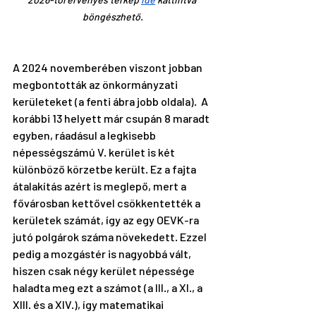
böngészhető.
A 2024 novemberében viszont jobban 
megbontották az önkormányzati 
kerületeket (a fenti ábra jobb oldala).  A 
korábbi 13 helyett már csupán 8 maradt 
egyben, ráadásul a legkisebb 
népességszámú V. kerület is két 
különböző körzetbe került. Ez a fajta 
átalakítás azért is meglepő, mert a 
fővárosban kettővel csökkentették a 
kerületek számát, így az egy OEVK-ra 
jutó polgárok száma növekedett. Ezzel 
pedig a mozgástér is nagyobbá vált, 
hiszen csak négy kerület népessége 
haladta meg ezt a számot (a III., a XI., a 
XIII. és a XIV.), így matematikai 