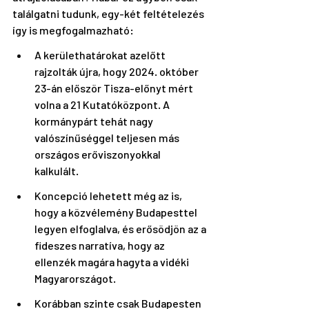
találgatni tudunk, egy-két feltételezés 
így is megfogalmazható:
A kerülethatárokat azelőtt 
rajzolták újra, hogy 2024. október 
23-án először Tisza-előnyt mért 
volna a 21 Kutatóközpont. A 
kormánypárt tehát nagy 
valószínűséggel teljesen más 
országos erőviszonyokkal 
kalkulált. 
Koncepció lehetett még az is, 
hogy a közvélemény Budapesttel 
legyen elfoglalva, és erősödjön az a 
fideszes narratíva, hogy az 
ellenzék magára hagyta a vidéki 
Magyarországot. 
Korábban szinte csak Budapesten 