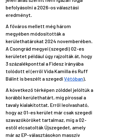
befolyásolni a 2026-os választási 
eredményt.
A főváros mellett még három 
megyében módosították a 
kerülethatárokat 2024 novemberében. 
A Csongrád megyei (szegedi) 02-es 
kerületet például úgy rajzolták át, hogy 
3 százalékponttal a Fidesz irányába 
tolódott el (erről Vida Kamilla és Ruff 
Bálint is beszélt a szegedi 
Vétóban
). 
A következő térképen zölddel jelöltük a 
korábbi kerülethatárt, míg pirossal a 
tavaly kialakítottat. Erről leolvasható, 
hogy az 01-es kerület már csak szegedi 
szavazóköröket tartalmaz, míg a 02-
estől elcsatolták Újszegedet, amely 
már az EP-választásokon masszív 