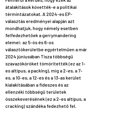
átalakítások követték-e a politikai 
términtázatokat. A 2024-es EP-
választás eredményei alapján azt 
mondhatjuk, hogy némely esetben 
felfedezhetőek a gerrymandering 
elemei: az 5-ös és 6-os 
választókerületbe egyértelműen a már 
2024 júniusában Tisza többségű 
szavazóköröket tömörítették (ez az 1-
es altípus, a packing), míg a 2-es, a 7-
es, a 10-es, a 12-es és a 13-as kerület 
kialakításában a fideszes és az 
ellenzéki többségű területek 
összekeverésének (ez a 2-es altípus, a 
cracking) szándéka fedezhető fel.