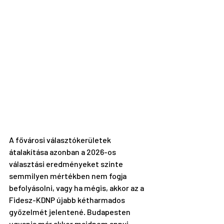
A fővárosi választókerületek 
átalakítása azonban a 2026-os 
választási eredményeket szinte 
semmilyen mértékben nem fogja 
befolyásolni, vagy ha mégis, akkor az a 
Fidesz-KDNP újabb kétharmados 
győzelmét jelentené. Budapesten 
ugyanis már akkor majdnem annyi 