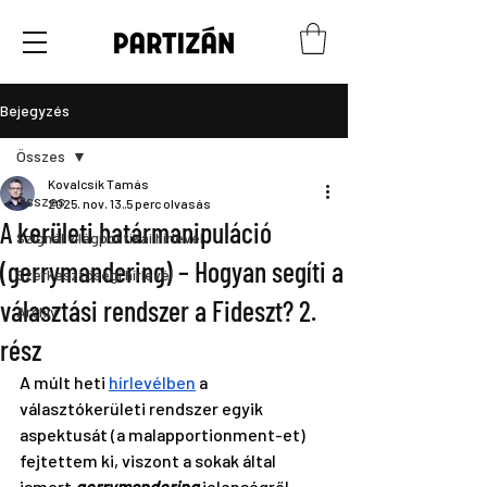
Bejegyzés
Összes
Kovalcsik Tamás
Összes
2025. nov. 13.
5 perc olvasás
A kerületi határmanipuláció
Szignál világpolitikai hírlevél
(gerrymandering) – Hogyan segíti a
Szerkesztőségi hírlevél
választási rendszer a Fideszt? 2.
Archív
rész
A múlt heti 
hírlevélben
 a 
választókerületi rendszer egyik 
aspektusát (a malapportionment-et) 
fejtettem ki, viszont a sokak által 
ismert 
gerrymandering
 jelenségről 