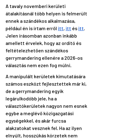
A tavaly novemberi kerületi 
átalakításnál több helyen is felmerült 
ennek a szándékos alkalmazása, 
például én is írtam erről 
itt
, 
itt
 és 
itt
. 
Jelen írásomban azonban inkább 
amellett érvelek, hogy az ordító és 
feltételezhetően szándékos 
gerrymandering ellenére a 2026-os 
választás nem ezen fog múlni.
A manipulált kerületek kimutatására 
számos eszközt fejlesztettek már ki, 
de a gerrymandering egyik 
legárulkodóbb jele, ha a 
választókerületek nagyon nem esnek 
egybe a meglévő közigazgatási 
egységekkel, és akár furcsa 
alakzatokat vesznek fel. Ha az ilyen 
elnyúlt, hosszúkás körzetek nem 