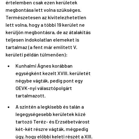
értelemben csak ezen kerületek 
megbontása lett volna szükséges. 
Természetesen az kivitelezhetetlen 
lett volna, hogy a többi 19 kerület ne 
kerüljön megbontásra, de az átalakítás 
teljesen indokolatlan elemeket is 
tartalmaz (a fent már említett V. 
kerületi példán túlmenően):
Kunhalmi Ágnes korábban 
egységként kezelt XVIII. kerületét 
négybe vágták, pedig pont egy 
OEVK-nyi választópolgárt 
tartalmazott. 
A szintén a legkisebb és talán a 
legegységesebb kerületek közé 
tartozó Teréz- és Erzsébetvárost 
két-két részre vágták, mégpedig 
úgy, hogy előbbi keleti részét a XIII. 