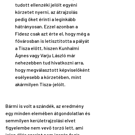
tudott ellenzéki jelölt egyéni 
körzetet nyerni, az átrajzolás 
pedig őket érinti a leginkább 
hátrányosan. Ezzel azonban a 
Fidesz csak azt érte el, hogy még a 
fővárosban is letisztította a pályát 
a Tisza előtt, hiszen Kunhalmi 
Ágnes vagy Varju László már 
nehezebben tud hivatkozni arra, 
hogy megválasztott képviselőként 
esélyesebb a körzetében, mint 
akármilyen Tisza-jelölt. 
Bármi is volt a szándék, az eredmény 
egy minden elemében átgondolatlan és 
semmilyen kerületrajzolási elvet 
figyelembe nem vevő torzó lett, ami 
jelen állás szerint nem igazán fogja 