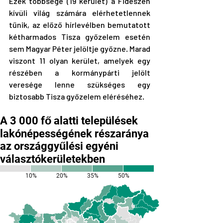
Ezek többsége (19 kerület) a Fideszen 
kívüli világ számára elérhetetlennek 
tűnik, az előző hírlevélben bemutatott 
kétharmados Tisza győzelem esetén 
sem Magyar Péter jelöltje győzne. Marad 
viszont 11 olyan kerület, amelyek egy 
részében a kormánypárti jelölt 
veresége lenne szükséges egy 
biztosabb Tisza győzelem eléréséhez.