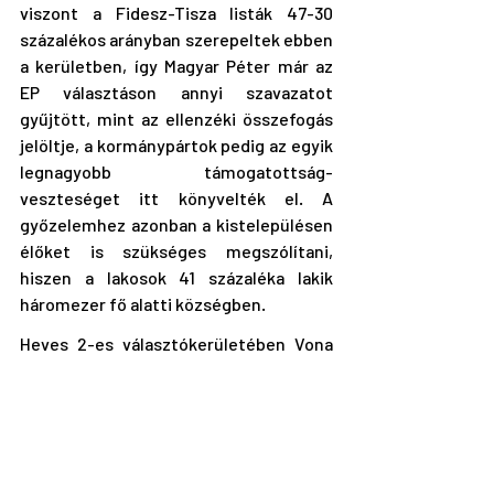
viszont a Fidesz-Tisza listák 47-30 
százalékos arányban szerepeltek ebben 
a kerületben, így Magyar Péter már az 
EP választáson annyi szavazatot 
gyűjtött, mint az ellenzéki összefogás 
jelöltje, a kormánypártok pedig az egyik 
legnagyobb támogatottság-
veszteséget itt könyvelték el. A 
győzelemhez azonban a kistelepülésen 
élőket is szükséges megszólítani, 
hiszen a lakosok 41 százaléka lakik 
háromezer fő alatti községben.
Heves 2-es választókerületében Vona 
Gábor már 2014-ben és 2018-ban is 
közel volt az egyéni győzelemhez, 
előbb 1,3, utóbb pedig 4,2 
százalékponttal lemaradva a fideszes 
Horváth Lászlótól. 2022-ben azonban a 