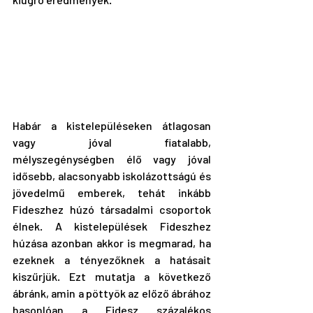
Habár a kistelepüléseken átlagosan 
vagy jóval fiatalabb, 
mélyszegénységben élő vagy jóval 
idősebb, alacsonyabb iskolázottságú és 
jövedelmű emberek, tehát inkább 
Fideszhez húzó társadalmi csoportok 
élnek. A kistelepülések Fideszhez 
húzása azonban akkor is megmarad, ha 
ezeknek a tényezőknek a hatásait 
kiszűrjük. Ezt mutatja a következő 
ábránk, amin a pöttyök az előző ábrához 
hasonlóan a Fidesz százalékos 