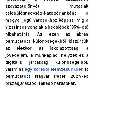
szavazatelőnyét mutatják 
településnagyság-kategóriánként a 
megyei jogú városokhoz képest, míg a 
vízszintes vonalak a becslések (95%-os) 
hibahatárát. Az ezen az ábrán 
bemutatott különbségekből kiszűrtük 
az életkor, az iskolázottság, a 
jövedelem, a munkapiaci helyzet és a 
digitális jártasság különbségeiből, 
valamint 
egy korábbi elemzésünkben
 is 
bemutatott Magyar Péter 2024-es 
országjárásából fakadó hatásokat.