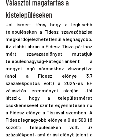
Választói magatartás a 
kistelepüléseken
Jól ismert tény, hogy a legkisebb 
településeken a Fidesz szavazóbázisa 
megkérdőjelezhetetlenül a legnagyobb. 
Az alábbi ábrán a Fidesz Tisza párthoz 
mért szavazatelőnyét mutatjuk 
településnagyság-kategóriánként a 
megyei jogú városokhoz viszonyítva 
(ahol a Fidesz előnye 3,7 
százalékpontos volt) a 2024-es EP 
választás eredményei alapján. Jól 
látszik, hogy a településméret 
csökkenésével szinte egyenletesen nő 
a Fidesz előnye a Tiszával szemben. A 
Fidesz legnagyobb előnye a 0 és 500 fő 
közötti településeken volt, 37 
százalékpont, ami óriási előnyt jelent a 