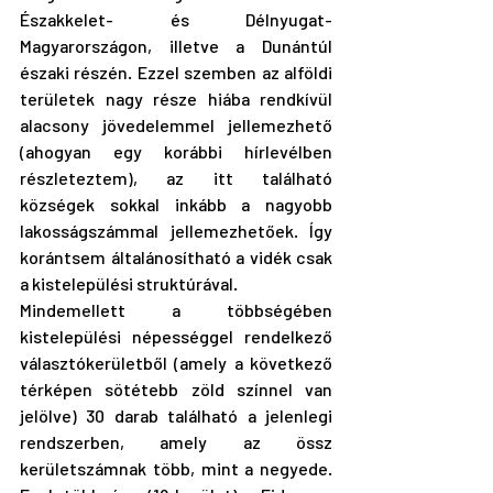
Északkelet- és Délnyugat-
Magyarországon, illetve a Dunántúl 
északi részén. Ezzel szemben az alföldi 
területek nagy része hiába rendkívül 
alacsony jövedelemmel jellemezhető 
(ahogyan egy korábbi hírlevélben 
részleteztem), az itt található 
községek sokkal inkább a nagyobb 
lakosságszámmal jellemezhetőek. Így 
korántsem általánosítható a vidék csak 
a kistelepülési struktúrával.
Mindemellett a többségében 
kistelepülési népességgel rendelkező 
választókerületből (amely a következő 
térképen sötétebb zöld színnel van 
jelölve) 30 darab található a jelenlegi 
rendszerben, amely az össz 
kerületszámnak több, mint a negyede. 