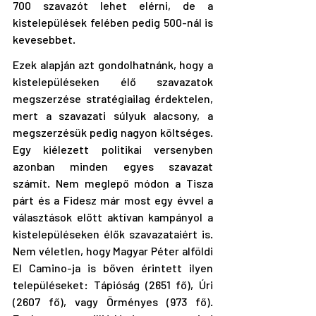
700 szavazót lehet elérni, de a 
kistelepülések felében pedig 500-nál is 
kevesebbet.
Ezek alapján azt gondolhatnánk, hogy a 
kistelepüléseken élő szavazatok 
megszerzése stratégiailag érdektelen, 
mert a szavazati súlyuk alacsony, a 
megszerzésük pedig nagyon költséges. 
Egy kiélezett politikai versenyben 
azonban minden egyes szavazat 
számít. Nem meglepő módon a Tisza 
párt és a Fidesz már most egy évvel a 
választások előtt aktívan kampányol a 
kistelepüléseken élők szavazataiért is. 
Nem véletlen, hogy Magyar Péter alföldi 
El Camino-ja is bőven érintett ilyen 
településeket: Tápióság (2651 fő), Úri 
(2607 fő), vagy Örményes (973 fő). 