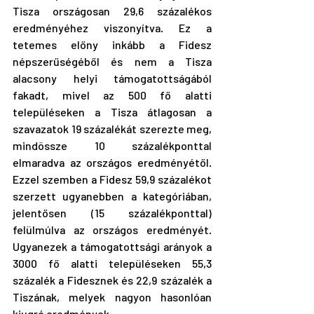
Tisza országosan 29,6 százalékos 
eredményéhez viszonyítva. Ez a 
tetemes előny inkább a Fidesz 
népszerűségéből és nem a Tisza 
alacsony helyi támogatottságából 
fakadt, mivel az 500 fő alatti 
településeken a Tisza átlagosan a 
szavazatok 19 százalékát szerezte meg, 
mindössze 10 százalékponttal 
elmaradva az országos eredményétől. 
Ezzel szemben a Fidesz 59,9 százalékot 
szerzett ugyanebben a kategóriában, 
jelentősen (15 százalékponttal) 
felülmúlva az országos eredményét. 
Ugyanezek a támogatottsági arányok a 
3000 fő alatti településeken 55,3 
százalék a Fidesznek és 22,9 százalék a 
Tiszának, melyek nagyon hasonlóan 
kiugró eredmények.