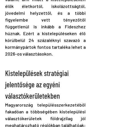
élők életkortól, iskolázottságtól, 
jövedelmi helyzettől, és a többi 
figyelembe vett tényezőtől 
függetlenül is inkább a Fideszhez 
húznak. Ezért a kistelepüléseken élő 
körülbelül 24 százaléknyi szavazó a 
kormánypártok fontos tartaléka lehet a 
2026-os választásokon.
Kistelepülések stratégiai 
jelentősége az egyéni 
választókerületekben
Magyarország településszerkezetéből 
fakadóan a többségében kistelepülési 
választókerületek földrajzilag jól 
meghatározható régiókban találhatóak: 