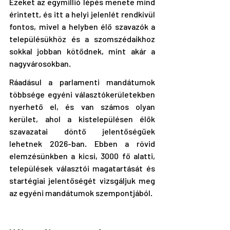
Ezeket az egymillió lépés menete mind 
érintett, és itt a helyi jelenlét rendkívül 
fontos, mivel a helyben élő szavazók a 
településükhöz és a szomszédaikhoz 
sokkal jobban kötődnek, mint akár a 
nagyvárosokban.
Ráadásul a parlamenti mandátumok 
többsége egyéni választókerületekben 
nyerhető el, és van számos olyan 
kerület, ahol a kistelepülésen élők 
szavazatai döntő jelentőségűek 
lehetnek 2026-ban. Ebben a rövid 
elemzésünkben a kicsi, 3000 fő alatti, 
települések választói magatartását és 
startégiai jelentőségét vizsgáljuk meg 
az egyéni mandátumok szempontjából.