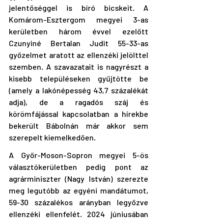
jelentőséggel is bíró bicskeit. A 
Komárom-Esztergom megyei 3-as 
kerületben három évvel ezelőtt 
Czunyiné Bertalan Judit 55-33-as 
győzelmet aratott az ellenzéki jelölttel 
szemben. A szavazatait is nagyrészt a 
kisebb településeken gyűjtötte be 
(amely a lakónépesség 43,7 százalékát 
adja), de a ragadós száj és 
körömfájással kapcsolatban a hírekbe 
bekerült Bábolnán már akkor sem 
szerepelt kiemelkedően.
A Győr-Moson-Sopron megyei 5-ös 
választókerületben pedig pont az 
agrárminiszter (Nagy István) szerezte 
meg legutóbb az egyéni mandátumot, 
59-30 százalékos arányban legyőzve 
ellenzéki ellenfelét. 2024 júniusában 