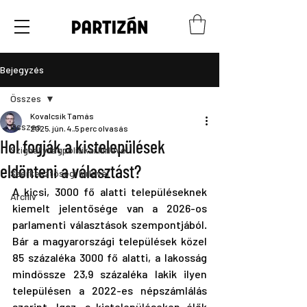
Bejegyzés
Összes
Kovalcsik Tamás
Összes
2025. jún. 4.
5 perc olvasás
Hol fogják a kistelepülések
Szignál világpolitikai hírlevél
eldönteni a választást?
Szerkesztőségi hírlevél
A kicsi, 3000 fő alatti településeknek 
Archív
kiemelt jelentősége van a 2026-os 
parlamenti választások szempontjából. 
Bár a magyarországi települések közel 
85 százaléka 3000 fő alatti, a lakosság 
mindössze 23,9 százaléka lakik ilyen 
településen a 2022-es népszámlálás 
szerint. Igaz, a kistelepüléseken élők 