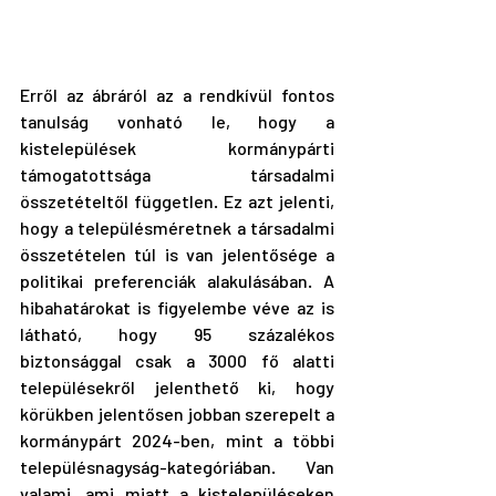
Erről az ábráról az a rendkívül fontos 
tanulság vonható le, hogy a 
kistelepülések kormánypárti 
támogatottsága társadalmi 
összetételtől független. Ez azt jelenti, 
hogy a településméretnek a társadalmi 
összetételen túl is van jelentősége a 
politikai preferenciák alakulásában. A 
hibahatárokat is figyelembe véve az is 
látható, hogy 95 százalékos 
biztonsággal csak a 3000 fő alatti 
településekről jelenthető ki, hogy 
körükben jelentősen jobban szerepelt a 
kormánypárt 2024-ben, mint a többi 
településnagyság-kategóriában. Van 
valami, ami miatt a kistelepüléseken 